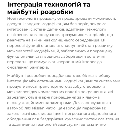
Інтеграція технологій та
майбутні розробки
Нові технології продовжують розширювати можливості,
доступні завдяки модифікаціям бамперів, зокрема
інтегровані системи датчиків, адаптивні технології
освітлення та застосування «розумних» матеріалів, що
реагують на зміни навколишнього середовища. Ці
передові функції становлять наступний етап розвитку
можливостей модифікацій, забезпечуючи покращену
функціональність і водночас зберігаючи естетичні
переваги, що стимулюють первинний інтерес до
оновлення бамперів.
Майбутні розробки передбачають ще більш глибоку
інтеграцію між естетичними модифікаціями та системами
продуктивності транспортного засобу, створюючи
можливості для комплексних пакетів покращення, які
забезпечують вимірні покращення за кількома
експлуатаційними параметрами. Для застосування в
автомобілях Nissan Patrol ця еволюція передбачає
захоплюючі можливості для інтегрованого відповідного
обладнання для бездоріжжя, сучасних систем освітлення
та адаптивних технологій захисту, які автоматично