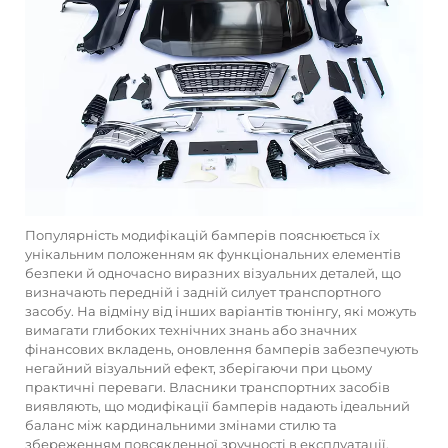
Популярність модифікацій бамперів пояснюється їх
унікальним положенням як функціональних елементів
безпеки й одночасно виразних візуальних деталей, що
визначають передній і задній силует транспортного
засобу. На відміну від інших варіантів тюнінгу, які можуть
вимагати глибоких технічних знань або значних
фінансових вкладень, оновлення бамперів забезпечують
негайний візуальний ефект, зберігаючи при цьому
практичні переваги. Власники транспортних засобів
виявляють, що модифікації бамперів надають ідеальний
баланс між кардинальними змінами стилю та
збереженням повсякденної зручності в експлуатації,