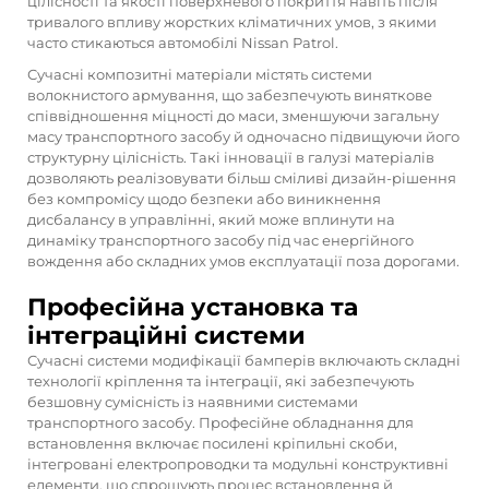
цілісності та якості поверхневого покриття навіть після
тривалого впливу жорстких кліматичних умов, з якими
часто стикаються автомобілі Nissan Patrol.
Сучасні композитні матеріали містять системи
волокнистого армування, що забезпечують виняткове
співвідношення міцності до маси, зменшуючи загальну
масу транспортного засобу й одночасно підвищуючи його
структурну цілісність. Такі інновації в галузі матеріалів
дозволяють реалізовувати більш сміливі дизайн-рішення
без компромісу щодо безпеки або виникнення
дисбалансу в управлінні, який може вплинути на
динаміку транспортного засобу під час енергійного
вождення або складних умов експлуатації поза дорогами.
Професійна установка та
інтеграційні системи
Сучасні системи модифікації бамперів включають складні
технології кріплення та інтеграції, які забезпечують
безшовну сумісність із наявними системами
транспортного засобу. Професійне обладнання для
встановлення включає посилені кріпильні скоби,
інтегровані електропроводки та модульні конструктивні
елементи, що спрощують процес встановлення й