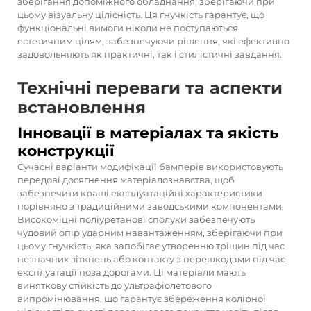
зберігання допоміжного обладнання, зберігаючи при
цьому візуальну цілісність. Ця гнучкість гарантує, що
функціональні вимоги ніколи не поступаються
естетичним цілям, забезпечуючи рішення, які ефективно
задовольняють як практичні, так і стилістичні завдання.
Технічні переваги та аспекти
встановлення
Інновації в матеріалах та якість
конструкції
Сучасні варіанти модифікації бамперів використовують
передові досягнення матеріалознавства, щоб
забезпечити кращі експлуатаційні характеристики
порівняно з традиційними заводськими компонентами.
Високоміцні поліуретанові сполуки забезпечують
чудовий опір ударним навантаженням, зберігаючи при
цьому гнучкість, яка запобігає утворенню тріщин під час
незначних зіткнень або контакту з перешкодами під час
експлуатації поза дорогами. Ці матеріали мають
виняткову стійкість до ультрафіолетового
випромінювання, що гарантує збереження колірної