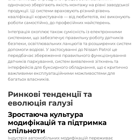
одночасно зберігають якість монтажу на рівні заводської
продукції. Ці системи враховують різний рівень
кваліфікації користувачів — від любителів, які виконують
роботи самостійно, до професійних майстерень.
Інтеграція охоплює також сумісність із електронними
системами, що забезпечує правильну роботу датчиків
безпеки, освітлювальних ланцюгів та розширених систем
допомоги водієві. У застосуванні до Nissan Patrol це
передбачає збереження правильного функціонування
датчиків паркування, систем виявлення зіткнень та
інтерфейсів для буксирного обладнання, що є критично
важливими експлуатаційними можливостями для
багатьох власників.
Ринкові тенденції та
еволюція галузі
Зростаюча культура
модифікацій та підтримка
спільноти
Індустрія автомобільних модифікацій переживає