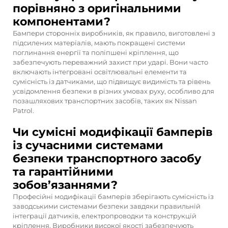
порівняно з оригінальними
компонентами?
Бампери сторонніх виробників, як правило, виготовлені з
підсилених матеріалів, мають покращені системи
поглинання енергії та поліпшені кріплення, що
забезпечують переважний захист при ударі. Вони часто
включають інтегровані освітлювальні елементи та
сумісність із датчиками, що підвищує видимість та рівень
усвідомлення безпеки в різних умовах руху, особливо для
позашляхових транспортних засобів, таких як Nissan
Patrol.
Чи сумісні модифікації бамперів
із сучасними системами
безпеки транспортного засобу
та гарантійними
зобов’язаннями?
Професійні модифікації бамперів зберігають сумісність із
заводськими системами безпеки завдяки правильній
інтеграції датчиків, електропроводки та конструкцій
кріплення. Виробники високої якості забезпечують