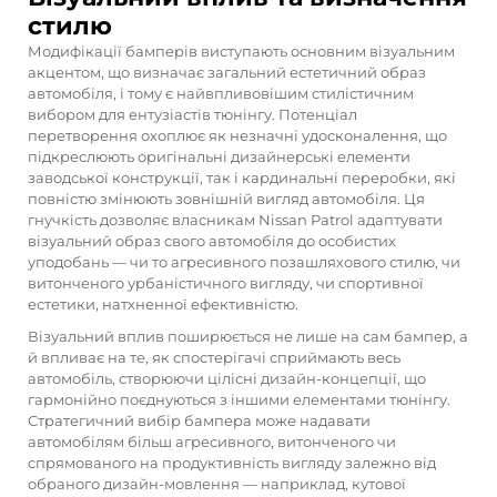
стилю
Модифікації бамперів виступають основним візуальним
акцентом, що визначає загальний естетичний образ
автомобіля, і тому є найвпливовішим стилістичним
вибором для ентузіастів тюнінгу. Потенціал
перетворення охоплює як незначні удосконалення, що
підкреслюють оригінальні дизайнерські елементи
заводської конструкції, так і кардинальні переробки, які
повністю змінюють зовнішній вигляд автомобіля. Ця
гнучкість дозволяє власникам Nissan Patrol адаптувати
візуальний образ свого автомобіля до особистих
уподобань — чи то агресивного позашляхового стилю, чи
витонченого урбаністичного вигляду, чи спортивної
естетики, натхненної ефективністю.
Візуальний вплив поширюється не лише на сам бампер, а
й впливає на те, як спостерігачі сприймають весь
автомобіль, створюючи цілісні дизайн-концепції, що
гармонійно поєднуються з іншими елементами тюнінгу.
Стратегичний вибір бампера може надавати
автомобілям більш агресивного, витонченого чи
спрямованого на продуктивність вигляду залежно від
обраного дизайн-мовлення — наприклад, кутової