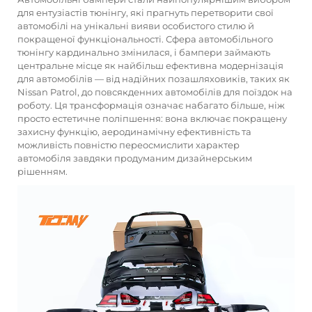
для ентузіастів тюнінгу, які прагнуть перетворити свої
автомобілі на унікальні вияви особистого стилю й
покращеної функціональності. Сфера автомобільного
тюнінгу кардинально змінилася, і бампери займають
центральне місце як найбільш ефективна модернізація
для автомобілів — від надійних позашляховиків, таких як
Nissan Patrol, до повсякденних автомобілів для поїздок на
роботу. Ця трансформація означає набагато більше, ніж
просто естетичне поліпшення: вона включає покращену
захисну функцію, аеродинамічну ефективність та
можливість повністю переосмислити характер
автомобіля завдяки продуманим дизайнерським
рішенням.