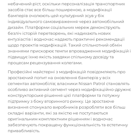
небачений ріст, оскільки персоналізація транспортних
засобів стає все більш поширеною, а модифікації
бамперів очолюють цей культурний зсув у бік
індивідуального самовираження через автомобільний
дизайн. Платформи соціальних мереж демонструють
безліч історій перетворень, які надихають нових
ентузіастів і водночас надають практичні рекомендації
щодо проектів модифікацій. Такий спільнотний обмін
знаннями прискорює темпи впровадження модифікацій і
підвищує їхню якість завдяки спільному досвіду та
процесам рецензування колегами.
Професійні майстерні з модифікацій повідомляють про
зростаючий попит на оновлення бамперів у всіх
сегментах автомобілів; власники Nissan Patrol становлять
особливо активний сегмент через модифікаційно-дружнє
конструкторське рішення цієї платформи та потужну
підтримку з боку вторинного ринку. Це зростаюче
визнання спонукало виробників розробляти все більш
складні варіанти, які за якістю не поступаються
оригінальним комплектним рішенням і водночас
забезпечують покращену функціональність та естетичну
привабливість.