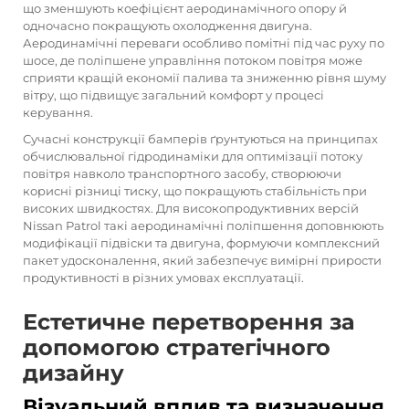
що зменшують коефіцієнт аеродинамічного опору й
одночасно покращують охолодження двигуна.
Аеродинамічні переваги особливо помітні під час руху по
шосе, де поліпшене управління потоком повітря може
сприяти кращій економії палива та зниженню рівня шуму
вітру, що підвищує загальний комфорт у процесі
керування.
Сучасні конструкції бамперів ґрунтуються на принципах
обчислювальної гідродинаміки для оптимізації потоку
повітря навколо транспортного засобу, створюючи
корисні різниці тиску, що покращують стабільність при
високих швидкостях. Для високопродуктивних версій
Nissan Patrol такі аеродинамічні поліпшення доповнюють
модифікації підвіски та двигуна, формуючи комплексний
пакет удосконалення, який забезпечує вимірні прирости
продуктивності в різних умовах експлуатації.
Естетичне перетворення за
допомогою стратегічного
дизайну
Візуальний вплив та визначення