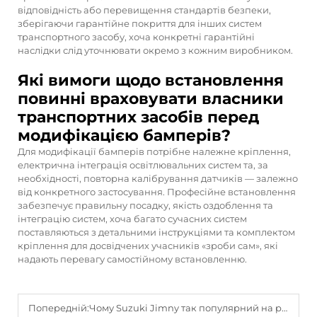
відповідність або перевищення стандартів безпеки,
зберігаючи гарантійне покриття для інших систем
транспортного засобу, хоча конкретні гарантійні
наслідки слід уточнювати окремо з кожним виробником.
Які вимоги щодо встановлення
повинні враховувати власники
транспортних засобів перед
модифікацією бамперів?
Для модифікації бамперів потрібне належне кріплення,
електрична інтеграція освітлювальних систем та, за
необхідності, повторна калібрування датчиків — залежно
від конкретного застосування. Професійне встановлення
забезпечує правильну посадку, якість оздоблення та
інтеграцію систем, хоча багато сучасних систем
поставляються з детальними інструкціями та комплектом
кріплення для досвідчених учасників «зроби сам», які
надають перевагу самостійному встановленню.
Попередній:
Чому Suzuki Jimny так популярний на ринку кастомізованих позашляховиків