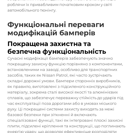
роблячи їх привабливим початковим кроком у світі
автомобільного тюнінгу.
Функціональні переваги
модифікацій бамперів
Покращена захистна та
безпечна функціональність
Сучасні модифікації бамперів забезпечують значно
покращену захисну функцію порівняно з компонентами,
встановленими на заводі, особливо для транспортних
засобів, таких як Nissan Patrol, які часто зустрічають
складні дорожні умови. Бампери сторонніх виробників,
як правило, виготовлені з підсиленого конструкційного
матеріалу, зокрема сталі високої якості та алюмінієвих
сплавів, що забезпечує переважну стійкість до ударів під
час експлуатації поза дорогами або в умовах міського
руху. Ці покращені системи захисту виходять за межі
базової безпеки при зіткненні й включають
спеціалізовані функції, такі як інтегровані плоскі захисні
плити, підсилені кріплення та конструкції, що поглинають
енергію удару, що дозволяє ефективніше розподіляти