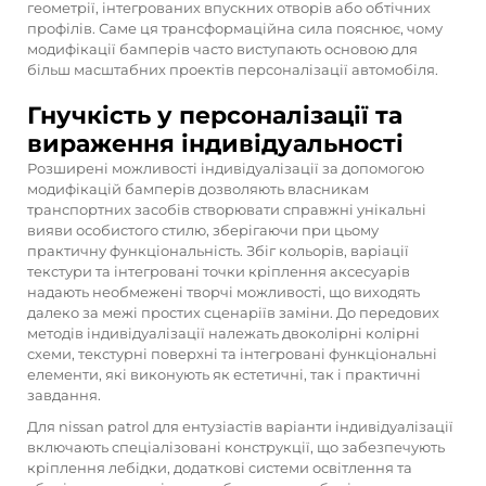
геометрії, інтегрованих впускних отворів або обтічних
профілів. Саме ця трансформаційна сила пояснює, чому
модифікації бамперів часто виступають основою для
більш масштабних проектів персоналізації автомобіля.
Гнучкість у персоналізації та
вираження індивідуальності
Розширені можливості індивідуалізації за допомогою
модифікацій бамперів дозволяють власникам
транспортних засобів створювати справжні унікальні
вияви особистого стилю, зберігаючи при цьому
практичну функціональність. Збіг кольорів, варіації
текстури та інтегровані точки кріплення аксесуарів
надають необмежені творчі можливості, що виходять
далеко за межі простих сценаріїв заміни. До передових
методів індивідуалізації належать двоколірні колірні
схеми, текстурні поверхні та інтегровані функціональні
елементи, які виконують як естетичні, так і практичні
завдання.
Для
nissan patrol
для ентузіастів варіанти індивідуалізації
включають спеціалізовані конструкції, що забезпечують
кріплення лебідки, додаткові системи освітлення та