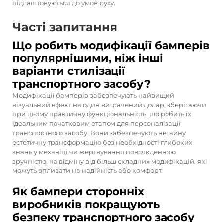
підлаштовуються до умов руху.
Часті запитання
Що робить модифікації бамперів
популярнішими, ніж інші
варіанти стилізації
транспортного засобу?
Модифікації бамперів забезпечують найвищий
візуальний ефект на один витрачений долар, зберігаючи
при цьому практичну функціональність, що робить їх
ідеальним початковим етапом для персоналізації
транспортного засобу. Вони забезпечують негайну
естетичну трансформацію без необхідності глибоких
знань у механіці чи жертвування повсякденною
зручністю, на відміну від більш складних модифікацій, які
можуть впливати на надійність або комфорт.
Як бампери сторонніх
виробників покращують
безпеку транспортного засобу