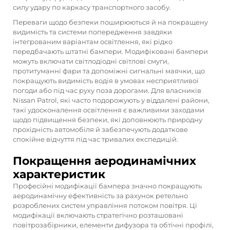
силу удару по каркасу транспортного засобу.
Переваги щодо безпеки поширюються й на покращену
видимість та системи попередження завдяки
інтегрованим варіантам освітлення, які рідко
передбачають штатні бампери. Модифіковані бампери
можуть включати світлодіодні світлові смуги,
протитуманні фари та допоміжні сигнальні маячки, що
покращують видимість водія в умовах несприятливої
погоди або під час руху поза дорогами. Для власників
Nissan Patrol, які часто подорожують у віддалені райони,
такі удосконалення освітлення є важливими заходами
щодо підвищення безпеки, які доповнюють природну
прохідність автомобіля й забезпечують додаткове
спокійне відчуття під час тривалих експедицій.
Покращення аеродинамічних
характеристик
Професійні модифікації бампера значно покращують
аеродинамічну ефективність за рахунок ретельно
розроблених систем управління потоком повітря. Ці
модифікації включають стратегічно розташовані
повітрозабірники, елементи дифузора та обтічні профілі,