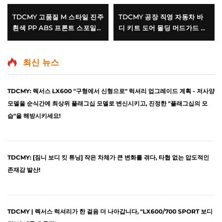
TDCMY 고품질 M 스타일 진주
TDCMY 공장 직영 자동차 바
흰색 PP ABS 프론트 스포일러
디 키트 도어 몰딩 머드가드 범
리어 스포일러 LED 라이트 랜
퍼 서라운드 스포일러 익스텐
드크루저 LC200 2016년형
션 토요타 랜드크루저 LC200
용
최신 뉴스
TDCMY: 렉서스 LX600 "구형에서 신형으로" 럭셔리 업그레이드 계획 - 저사양
모델을 순식간에 최상위 플래그십 모델로 변신시키고, 진정한 "플래그십의 모
습"을 해방시키세요!
2025-05-13
TDCMY: [짐니 보디 킷 튜닝] 작은 차체가 큰 변화를 겪다, 타협 없는 압도적인
존재감 발산!
2025-04-23
TDCMY | 렉서스 럭셔리가 한 걸음 더 나아갑니다, "LX600/700 SPORT 보디