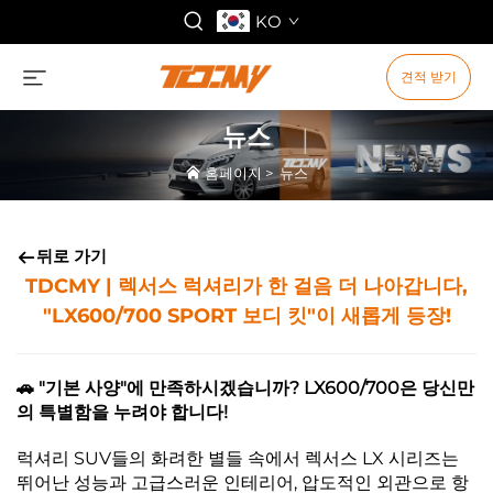
KO
견적 받기
뉴스
홈페이지
>
뉴스
뒤로 가기
TDCMY | 렉서스 럭셔리가 한 걸음 더 나아갑니다,
"LX600/700 SPORT 보디 킷"이 새롭게 등장!
🚗 "기본 사양"에 만족하시겠습니까? LX600/700은 당신만
의 특별함을 누려야 합니다!
럭셔리 SUV들의 화려한 별들 속에서 렉서스 LX 시리즈는
뛰어난 성능과 고급스러운 인테리어, 압도적인 외관으로 항