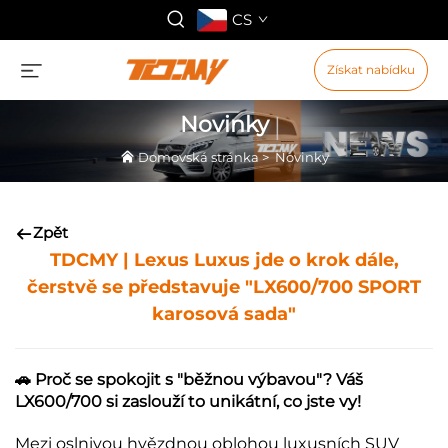
CS
Získat nabídku
Novinky
Domovská stránka
>
Novinky
Zpět
TDCMY | Lexus Luxus jde o krok dále,
čerstvě se představuje "LX600/700 SPORT
karosová sada"
🚗 Proč se spokojit s "běžnou výbavou"? Váš
LX600/700 si zaslouží to unikátní, co jste vy!
Mezi oslnivou hvězdnou oblohou luxusních SUV