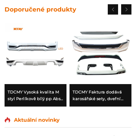
Doporučené produkty
TDCMY Vysoká kvalita M
TDCMY Faktura dodává
styl Perlíkově bílý pp Abs
karosářské sety, dveřní
přední a zadní spoiler
lišty, blátelníky,
LED osvětlení pro Land
nárazníky, spoiler,
Cruiser LC200 2016
prodloužení pro Toyota
Aktuální novinky
Land Cruiser LC200