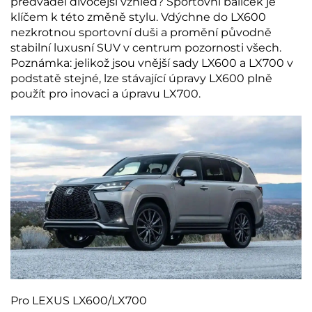
předváděl divočejší vzhled? Sportovní balíček je
klíčem k této změně stylu. Vdýchne do LX600
nezkrotnou sportovní duši a promění původně
stabilní luxusní SUV v centrum pozornosti všech.
Poznámka: jelikož jsou vnější sady LX600 a LX700 v
podstatě stejné, lze stávající úpravy LX600 plně
použít pro inovaci a úpravu LX700.
Pro LEXUS LX600/LX700