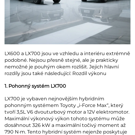
LX600 a LX700 jsou ve vzhledu a interiéru extrémně
podobné. Nejsou přesně stejné, ale je prakticky
nemožné je pouhým okem rozlišit. Jejich hlavní
rozdíly jsou také následující: Rozdíl výkonu
1. Pohonný systém LX700
LX700 je vybaven nejnovějším hybridním
pohonným systémem Toyoty „i-Force Max“, který
tvoří 3,5L V6 dvouturbový motor a 12V elektromotor.
Maximální výkonový výkon tohoto systému může
dosáhnout 326 kW a maximální točivý moment až
790 N·m. Tento hybridní systém nejenže poskytuje