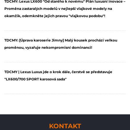
TDCMY: Lexus LX600 "Od starého k novému" Plán luxusní inovace –
Proměna zastaralých modelů v nejlepší vlajkové modely na
okamžik, odemkněte jejich pravou "vlajkovou podobu"!
2025-05-13
TDCMY: [Úprava karoserie Jimny] Malý kousek prochází velkou
proměnou, vyzařuje nekompromisní dominanci!
2025-04-23
TDCMY | Lexus Luxus jde o krok dále, čerstvě se představuje
"LX600/700 SPORT karosová sada"
2025-03-10
KONTAKT