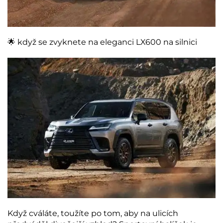
🌟 když se zvyknete na eleganci LX600 na silnici
Když cváláte, toužíte po tom, aby na ulicích