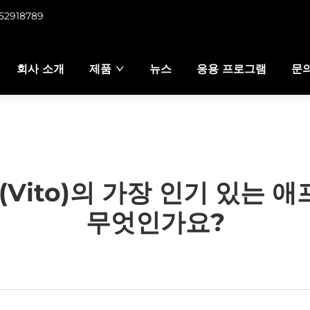
952918789
회사 소개
제품
뉴스
응용 프로그램
문
Vito)의 가장 인기 있는
무엇인가요?