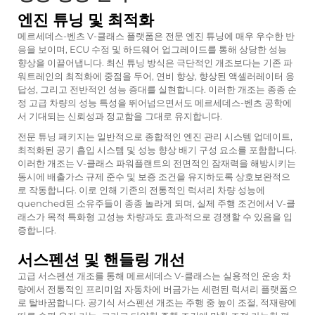
엔진 튜닝 및 최적화
메르세데스-벤츠 V-클래스 플랫폼은 전문 엔진 튜닝에 매우 우수한 반
응을 보이며, ECU 수정 및 하드웨어 업그레이드를 통해 상당한 성능
향상을 이끌어냅니다. 최신 튜닝 방식은 극단적인 개조보다는 기존 파
워트레인의 최적화에 중점을 두어, 연비 향상, 향상된 액셀러레이터 응
답성, 그리고 전반적인 성능 증대를 실현합니다. 이러한 개조는 종종 순
정 고급 차량의 성능 특성을 뛰어넘으면서도 메르세데스-벤츠 공학에
서 기대되는 신뢰성과 정교함을 그대로 유지합니다.
전문 튜닝 패키지는 일반적으로 종합적인 엔진 관리 시스템 업데이트,
최적화된 공기 흡입 시스템 및 성능 향상 배기 구성 요소를 포함합니다.
이러한 개조는 V-클래스 파워플랜트의 전면적인 잠재력을 해방시키는
동시에 배출가스 규제 준수 및 보증 조건을 유지하도록 상호보완적으
로 작동합니다. 이로 인해 기존의 전통적인 럭셔리 차량 성능에
quenched된 소유주들이 종종 놀라게 되며, 실제 주행 조건에서 V-클
래스가 목적 특화형 고성능 차량과도 효과적으로 경쟁할 수 있음을 입
증합니다.
서스펜션 및 핸들링 개선
고급 서스펜션 개조를 통해 메르세데스 V-클래스는 실용적인 운송 차
량에서 전통적인 프리미엄 자동차에 버금가는 세련된 럭셔리 플랫폼으
로 탈바꿈합니다. 공기식 서스펜션 개조는 주행 중 높이 조절, 적재량에