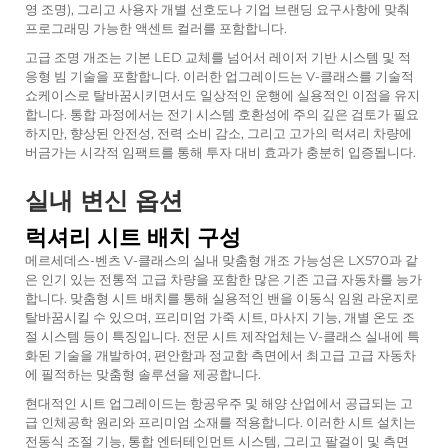
영 조명), 그리고 사용자 개별 선호도나 기업 브랜딩 요구사항에 맞춰
프로그래밍 가능한 액센트 컬러를 포함합니다.
고급 조명 개조는 기본 LED 교체를 넘어서 레이저 기반 시스템 및 적
응형 빔 기술을 포함합니다. 이러한 업그레이드는 V-클래스를 기술적
쇼케이스로 탈바꿈시키면서도 일상적인 운행에 실용적인 이점을 유지
합니다. 통합 과정에서는 전기 시스템 호환성에 주의 깊은 검토가 필요
하지만, 향상된 안전성, 전력 소비 감소, 그리고 고가의 럭셔리 차량에
버금가는 시각적 임팩트를 통해 투자 대비 효과가 충분히 입증됩니다.
실내 변신 옵션
럭셔리 시트 배치 구성
메르세데스-벤츠 V-클래스의 실내 맞춤형 개조 가능성은 LX570과 같
은 인기 있는 전통적 고급 차량을 포함한 많은 기존 고급 자동차를 능가
합니다. 맞춤형 시트 배치를 통해 실용적인 밴을 이동식 임원 라운지로
탈바꿈시킬 수 있으며, 프리미엄 가죽 시트, 마사지 기능, 개별 온도 조
절 시스템 등이 특징입니다. 전문 시트 제작업체는 V-클래스 실내에 특
화된 기술을 개발하여, 편안함과 정교함 측면에서 최고급 고급 자동차
에 필적하는 맞춤형 솔루션을 제공합니다.
현대적인 시트 업그레이드는 항공우주 및 해양 산업에서 공급되는 고
급 인체공학 원리와 프리미엄 소재를 적용합니다. 이러한 시트 설치는
전동식 조절 기능, 통합 엔터테인먼트 시스템, 그리고 팔걸이 및 측면