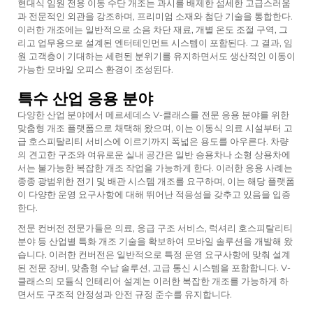
현대식 임원 전용 이동 수단 개조는 과시를 배제한 섬세한 고급스러움
과 전문적인 외관을 강조하며, 프리미엄 소재와 첨단 기술을 통합한다.
이러한 개조에는 일반적으로 소음 차단 재료, 개별 온도 조절 구역, 그
리고 업무용으로 설계된 엔터테인먼트 시스템이 포함된다. 그 결과, 임
원 고객층이 기대하는 세련된 분위기를 유지하면서도 생산적인 이동이
가능한 모바일 오피스 환경이 조성된다.
특수 산업 응용 분야
다양한 산업 분야에서 메르세데스 V-클래스를 전문 응용 분야를 위한
맞춤형 개조 플랫폼으로 채택해 왔으며, 이는 이동식 의료 시설부터 고
급 호스피탈리티 서비스에 이르기까지 폭넓은 용도를 아우른다. 차량
의 견고한 구조와 여유로운 실내 공간은 일반 승용차나 소형 상용차에
서는 불가능한 복잡한 개조 작업을 가능하게 한다. 이러한 응용 사례는
종종 광범위한 전기 및 배관 시스템 개조를 요구하며, 이는 해당 플랫폼
이 다양한 운영 요구사항에 대해 뛰어난 적응성을 갖추고 있음을 입증
한다.
전문 컨버전 전문가들은 의료, 응급 구조 서비스, 럭셔리 호스피탈리티
분야 등 산업별 특화 개조 기술을 확보하여 모바일 솔루션을 개발해 왔
습니다. 이러한 컨버전은 일반적으로 특정 운영 요구사항에 맞춰 설계
된 전문 장비, 맞춤형 수납 솔루션, 고급 통신 시스템을 포함합니다. V-
클래스의 모듈식 인테리어 설계는 이러한 복잡한 개조를 가능하게 하
면서도 구조적 안정성과 안전 규정 준수를 유지합니다.