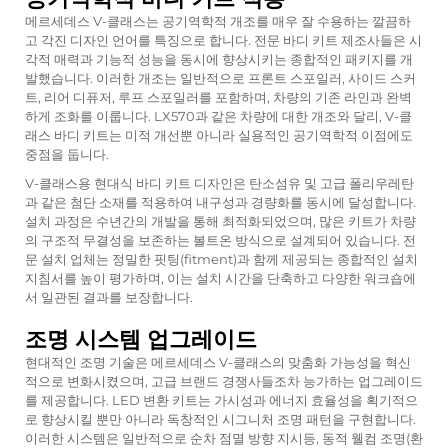
메르세데스 V-클래스는 공기역학적 개조를 매우 잘 수용하는 깔끔하
고 각진 디자인 언어를 특징으로 합니다. 전문 바디 키트 제조사들은 시
각적 매력과 기능적 성능을 동시에 향상시키는 종합적인 패키지를 개
발했습니다. 이러한 개조는 일반적으로 프론트 스포일러, 사이드 스커
트, 리어 디퓨저, 루프 스포일러를 포함하며, 차량의 기존 라인과 완벽
하게 조화를 이룹니다. LX570과 같은 차량에 대한 개조와 달리, V-클
래스 바디 키트는 미적 개선뿐 아니라 실용적인 공기역학적 이점에도
중점을 둡니다.
V-클래스용 현대식 바디 키트 디자인은 탄소섬유 및 고급 폴리우레탄
과 같은 첨단 소재를 적용하여 내구성과 경량화를 동시에 달성합니다.
설치 과정은 수년간의 개발을 통해 최적화되었으며, 많은 키트가 차량
의 구조적 무결성을 보존하는 볼트온 방식으로 설계되어 있습니다. 전
문 설치 업체는 정밀한 핏팅(fitment)과 함께 제공되는 종합적인 설치
지침서를 높이 평가하며, 이는 설치 시간을 단축하고 다양한 워크숍에
서 일관된 결과를 보장합니다.
조명 시스템 업그레이드
현대적인 조명 기술은 메르세데스 V-클래스의 맞춤화 가능성을 혁신
적으로 변화시켰으며, 고급 브랜드 경쟁사들조차 능가하는 업그레이드
를 제공합니다. LED 변환 키트는 가시성과 에너지 효율성을 획기적으
로 향상시킬 뿐만 아니라 독창적인 시그니처 조명 패턴을 구현합니다.
이러한 시스템은 일반적으로 순차 점멸 방향 지시등, 동적 웰컴 조명(환