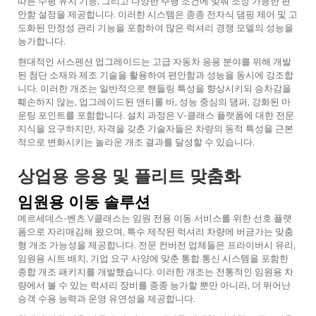
따른 수평 유지 기능, 그리고 다양한 주행 조건에 맞춰 조정 가능한 편
안함 설정을 제공합니다. 이러한 시스템은 종종 전자식 댐핑 제어 및 고
도화된 안정성 관리 기능을 포함하여 많은 럭셔리 경쟁 모델의 성능을
능가합니다.
현대적인 서스펜션 업그레이드는 고급 자동차 응용 분야를 위해 개발
된 첨단 소재와 제조 기술을 활용하여 편안함과 성능을 동시에 강조합
니다. 이러한 개조는 일반적으로 핸들링 특성을 향상시키되 승차감을
훼손하지 않는, 업그레이드된 앤티롤 바, 성능 중심의 댐퍼, 강화된 마
운팅 포인트를 포함합니다. 설치 과정은 V-클래스 플랫폼에 대한 전문
지식을 요구하지만, 자격을 갖춘 기술자들은 차량의 동적 특성을 근본
적으로 변화시키는 놀라운 개조 결과를 달성할 수 있습니다.
상업용 응용 및 플리트 맞춤화
임원용 이동 솔루션
메르세데스-벤츠 V클래스는 임원 전용 이동 서비스를 위한 선호 플랫
폼으로 자리매김해 왔으며, 특수 제작된 럭셔리 차량에 버금가는 맞춤
형 개조 가능성을 제공합니다. 전문 컨버전 업체들은 프라이버시 유리,
임원용 시트 배치, 기업 요구 사양에 맞춘 통합 통신 시스템을 포함한
종합 개조 패키지를 개발했습니다. 이러한 개조는 전통적인 임원용 차
량에서 볼 수 있는 럭셔리 장비를 종종 능가할 뿐만 아니라, 더 뛰어난
승객 수용 능력과 운영 유연성을 제공합니다.