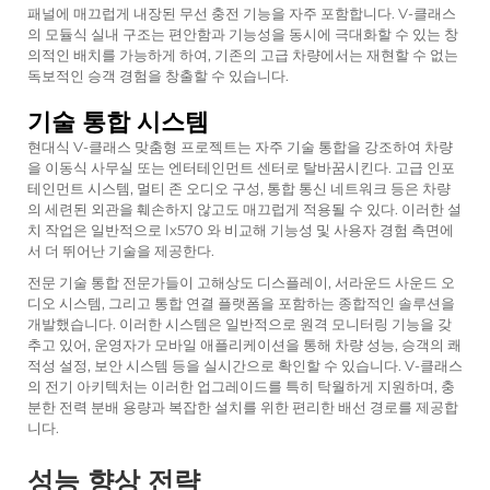
패널에 매끄럽게 내장된 무선 충전 기능을 자주 포함합니다. V-클래스
의 모듈식 실내 구조는 편안함과 기능성을 동시에 극대화할 수 있는 창
의적인 배치를 가능하게 하여, 기존의 고급 차량에서는 재현할 수 없는
독보적인 승객 경험을 창출할 수 있습니다.
기술 통합 시스템
현대식 V-클래스 맞춤형 프로젝트는 자주 기술 통합을 강조하여 차량
을 이동식 사무실 또는 엔터테인먼트 센터로 탈바꿈시킨다. 고급 인포
테인먼트 시스템, 멀티 존 오디오 구성, 통합 통신 네트워크 등은 차량
의 세련된 외관을 훼손하지 않고도 매끄럽게 적용될 수 있다. 이러한 설
치 작업은 일반적으로
lx570
와 비교해 기능성 및 사용자 경험 측면에
서 더 뛰어난 기술을 제공한다.
전문 기술 통합 전문가들이 고해상도 디스플레이, 서라운드 사운드 오
디오 시스템, 그리고 통합 연결 플랫폼을 포함하는 종합적인 솔루션을
개발했습니다. 이러한 시스템은 일반적으로 원격 모니터링 기능을 갖
추고 있어, 운영자가 모바일 애플리케이션을 통해 차량 성능, 승객의 쾌
적성 설정, 보안 시스템 등을 실시간으로 확인할 수 있습니다. V-클래스
의 전기 아키텍처는 이러한 업그레이드를 특히 탁월하게 지원하며, 충
분한 전력 분배 용량과 복잡한 설치를 위한 편리한 배선 경로를 제공합
니다.
성능 향상 전략