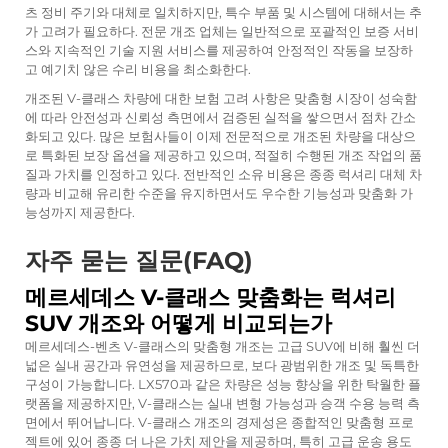
츠 정비 주기와 대체로 일치하지만, 특수 부품 및 시스템에 대해서는 추
가 고려가 필요하다. 전문 개조 업체는 일반적으로 포괄적인 보증 서비
스와 지속적인 기술 지원 서비스를 제공하여 안정적인 작동을 보장하
고 예기치 않은 수리 비용을 최소화한다.
개조된 V-클래스 차량에 대한 보험 고려 사항은 맞춤형 시장이 성숙함
에 따라 안전성과 신뢰성 측면에서 검증된 실적을 쌓으면서 점차 간소
화되고 있다. 많은 보험사들이 이제 전문적으로 개조된 차량을 대상으
로 특화된 보장 옵션을 제공하고 있으며, 적절히 수행된 개조 작업의 품
질과 가치를 인정하고 있다. 전반적인 소유 비용은 종종 럭셔리 대체 차
량과 비교해 유리한 수준을 유지하면서도 우수한 기능성과 맞춤화 가
능성까지 제공한다.
자주 묻는 질문(FAQ)
메르세데스 V-클래스 맞춤화는 럭셔리
SUV 개조와 어떻게 비교되는가
메르세데스-벤츠 V-클래스의 맞춤형 개조는 고급 SUV에 비해 훨씬 더
넓은 실내 공간과 유연성을 제공하므로, 보다 광범위한 개조 및 독특한
구성이 가능합니다. LX570과 같은 차량은 성능 향상을 위한 탁월한 플
랫폼을 제공하지만, V-클래스는 실내 변형 가능성과 승객 수용 능력 측
면에서 뛰어납니다. V-클래스 개조의 경제성은 종합적인 맞춤형 프로
젝트에 있어 종종 더 나은 가치 제안을 제공하며, 특히 고급 운송 용도