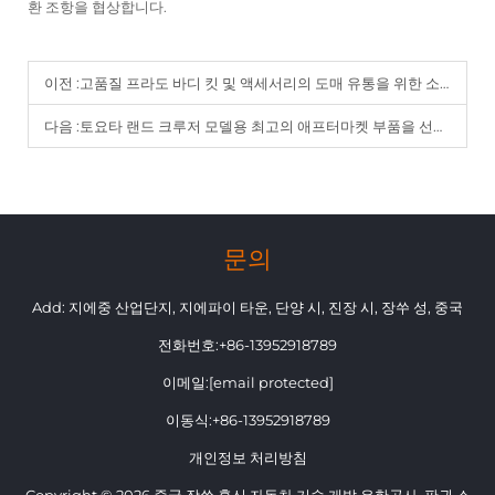
환 조항을 협상합니다.
이전 :
고품질 프라도 바디 킷 및 액세서리의 도매 유통을 위한 소싱 방법
다음 :
토요타 랜드 크루저 모델용 최고의 애프터마켓 부품을 선택하는 방법
문의
Add: 지에중 산업단지, 지에파이 타운, 단양 시, 진장 시, 장쑤 성, 중국
전화번호:
+86-13952918789
이메일:
[email protected]
이동식:
+86-13952918789
개인정보 처리방침