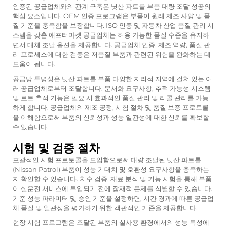
인증된 공급업체와의 관계 구축은 닛산 파트롤 부품 대량 조달 성공의
핵심 요소입니다. OEM 인증 프로그램은 부품이 원래 제조 사양 및 품
질 기준을 충족함을 보장합니다. ISO 인증 및 자동차 산업 품질 관리 시
스템을 갖춘 애프터마켓 공급업체는 허용 가능한 품질 수준을 유지하
면서 대체 조달 옵션을 제공합니다. 공급업체 인증, 제조 역량, 품질 관
리 프로세스에 대한 검증은 저품질 부품과 관련된 위험을 완화하는 데
도움이 됩니다.
공급망 투명성은
닛산 파트롤 부품
다양한 지리적 지역에 걸쳐 있는 여
러 공급업체로부터 조달합니다. 문서화 요구사항, 추적 가능성 시스템
및 로트 추적 기능은 필요 시 효과적인 품질 관리 및 리콜 관리를 가능
하게 합니다. 공급업체의 제조 공정, 시험 절차 및 품질 보증 프로토콜
을 이해함으로써 부품의 신뢰성과 성능 일관성에 대한 신뢰를 확보할
수 있습니다.
시험 및 검증 절차
포괄적인 시험 프로토콜을 도입함으로써 대량 조달된 닛산 파트롤
(Nissan Patrol) 부품이 성능 기대치 및 호환성 요구사항을 충족하는
지 확인할 수 있습니다. 치수 검증, 재료 분석 및 기능 시험을 통해 부품
이 실운전 서비스에 투입되기 전에 잠재적 문제를 식별할 수 있습니다.
기준 성능 파라미터 및 승인 기준을 설정하면, 시간 경과에 따른 공급업
체 품질 및 일관성을 평가하기 위한 객관적인 기준을 제공합니다.
현장 시험 프로그램은 조달된 부품의 실사용 환경에서의 성능 특성에