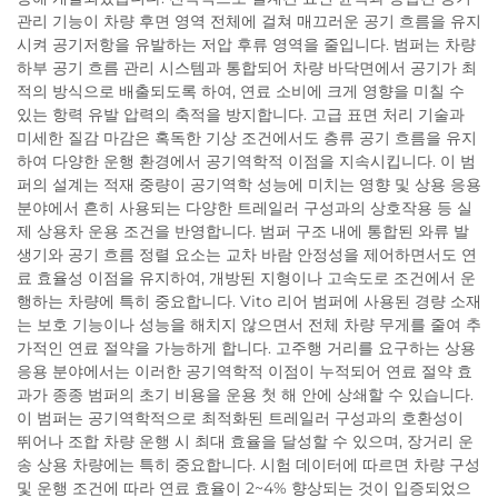
관리 기능이 차량 후면 영역 전체에 걸쳐 매끄러운 공기 흐름을 유지
시켜 공기저항을 유발하는 저압 후류 영역을 줄입니다. 범퍼는 차량
하부 공기 흐름 관리 시스템과 통합되어 차량 바닥면에서 공기가 최
적의 방식으로 배출되도록 하여, 연료 소비에 크게 영향을 미칠 수
있는 항력 유발 압력의 축적을 방지합니다. 고급 표면 처리 기술과
미세한 질감 마감은 혹독한 기상 조건에서도 층류 공기 흐름을 유지
하여 다양한 운행 환경에서 공기역학적 이점을 지속시킵니다. 이 범
퍼의 설계는 적재 중량이 공기역학 성능에 미치는 영향 및 상용 응용
분야에서 흔히 사용되는 다양한 트레일러 구성과의 상호작용 등 실
제 상용차 운용 조건을 반영합니다. 범퍼 구조 내에 통합된 와류 발
생기와 공기 흐름 정렬 요소는 교차 바람 안정성을 제어하면서도 연
료 효율성 이점을 유지하여, 개방된 지형이나 고속도로 조건에서 운
행하는 차량에 특히 중요합니다. Vito 리어 범퍼에 사용된 경량 소재
는 보호 기능이나 성능을 해치지 않으면서 전체 차량 무게를 줄여 추
가적인 연료 절약을 가능하게 합니다. 고주행 거리를 요구하는 상용
응용 분야에서는 이러한 공기역학적 이점이 누적되어 연료 절약 효
과가 종종 범퍼의 초기 비용을 운용 첫 해 안에 상쇄할 수 있습니다.
이 범퍼는 공기역학적으로 최적화된 트레일러 구성과의 호환성이
뛰어나 조합 차량 운행 시 최대 효율을 달성할 수 있으며, 장거리 운
송 상용 차량에는 특히 중요합니다. 시험 데이터에 따르면 차량 구성
및 운행 조건에 따라 연료 효율이 2~4% 향상되는 것이 입증되었으