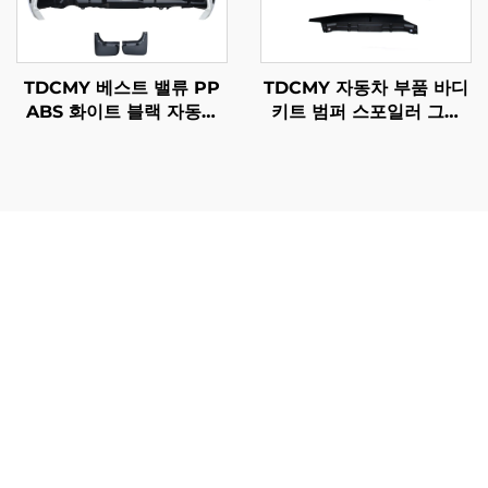
TDCMY 베스트 밸류 PP
TDCMY 자동차 부품 바디
ABS 화이트 블랙 자동차
키트 범퍼 스포일러 그릴
바디 키트 프론트 범퍼 리
렉서스 LX570 2016 2017
어 범퍼 스포일러 머드가드
2018 2019 2020용
랜드크루저 LC300-M용
Vito 리어 범퍼는 신뢰할 수 있는 보호 기능과 향상된 실용
성을 원하는 상업용 차량 소유자들에게 필수적인 투자가 되
는 다양한 실질적 이점을 제공합니다. 무엇보다도 이 부품은
일반 자동차 범퍼에 비해 우수한 충격 저항 성능을 제공하여
충돌 시 발생하는 힘을 효과적으로 흡수하고 중요한 차량 구
조물에서 멀리 분산시킵니다. 이러한 보호 기능은 직접적으
로 수리 비용 절감과 가동 중단 시간 최소화로 이어지며, 매
일 차량 운행에 의존하는 기업들에게 매우 중요한 요소입니
다. Vito 리어 범퍼는 빈번한 적재 및 하역 작업, 혹독한 기상
조건 노출, 그리고 적재 플랫폼 장비와의 접촉 가능성 등 상