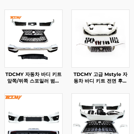
TDCMY 자동차 바디 키트
TDCMY 고급 Mstyle 자
앞쪽/뒤쪽 스포일러 범퍼
동차 바디 키트 전면 후면
가드 안개등 그릴 도어 몰
서라운드 키트 라이트 포함
딩 LX570 2021년형 렉서
Toyota Prado 2018-
스용
2020 FJ150용