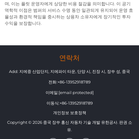
며, 이는 플릿 운영자에게 상당한 비용 절감을 의미합니다. 이 공기
역학적 이점은 범퍼의 서비스 수명 동안 일관되게 유지되어 운영 효
율성과 환경적 책임을 중시하는 상용차 소유자에게 장기적인 투자
수익을 보장합니다.
연락처
Add: 지에중 산업단지, 지에파이 타운, 단양 시, 진장 시, 장쑤 성, 중국
전화:
+86-13952918789
이메일:
[email protected]
이동식:
+86-13952918789
개인정보 보호정책
Copyright © 2026 중국 장쑤 홍신 자동차 기술 개발 유한공사. 판권 소
유.