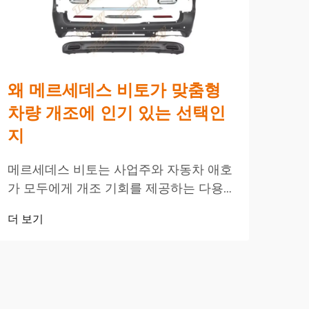
왜 메르세데스 비토가 맞춤형
고
차량 개조에 인기 있는 선택인
서
지
방
메르세데스 비토는 사업주와 자동차 애호
토요
가 모두에게 개조 기회를 제공하는 다용
인기
도의 상업용 차량으로 자리매김했다. 이
애프
더 보기
더 
중형 밴은 독일 엔지니어링의 탁월성과
한 
실용적인 기능성을 결합하여...
익성
도매 