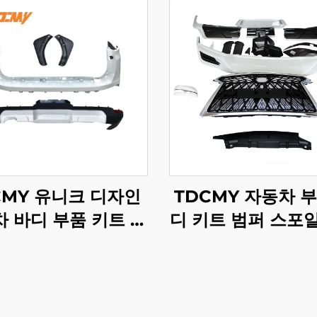
CMY 유니크 디자인
TDCMY 자동차 부
 바디 부품 키트 도
디 키트 범퍼 스포
딩 스포일러 헤드 테
릴 렉서스 LX570 
프 프론트 범퍼 가드
2017 2018 2019 
루저 LC300GR용