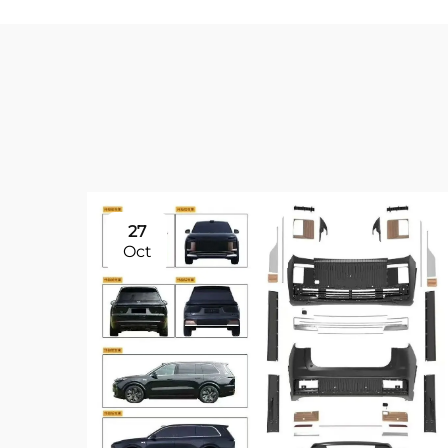
27
Oct