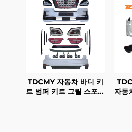
TDCMY 자동차 바디 키
TD
트 범퍼 키트 그릴 스포일
자동차
러 안개등 프론트 앤 리어
어 몰
범퍼 LED 헤드라이트 닛
일 램
산 패트롤 RSS 2021용
랜드크