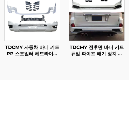
TDCMY 자동차 바디 키트
TDCMY 전후면 바디 키트
PP 스포일러 헤드라이트
듀얼 파이프 배기 장치 포
프론트/리어 범퍼 안개등
함 렉서스 LX570 2016-
랜드크루저 LC300 바디
2020용
키트 2022년형
LC300 부품 목록은 정확한 구성 요소 정보에 즉시 접근할
수 있도록 하여 자동차 전문가들이 수리 절차 중 긴 시간의
조사나 추측을 할 필요 없이 상당한 시간 절약 효과를 제공
합니다. 이 포괄적인 카탈로그는 잘못된 부품 주문으로 인해
발생하던 반품 배송비, 프로젝트 지연 및 고객 불만족을 방
지함으로써 운영 비용을 절감합니다. LC300 부품 목록은