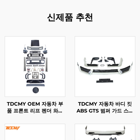
신제품 추천
TDCMY OEM 자동차 부
TDCMY 자동차 바디 킷
품 프론트 리프 펜더 와이
ABS GTS 범퍼 가드 스포
드 바디 키트 전후면 범퍼
일러 머드가드 번호판 프레
그릴 헤드라이트 포함
임 랜드크루저 LC200
Suzuki Jimny용
2019년형