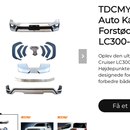
TDCMY 
Auto K
Forstød
LC300
Oplev den ult
Cruiser LC300
Højdepunktet
designede for
forbedre både
Få et