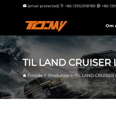
[email protected]
+86-13952918789
+86-13
Om 
TIL LAND CRUISER 
Forside
>
Produkter
>
TIL LAND CRUISER