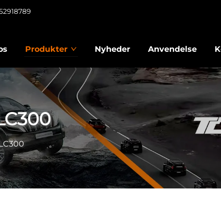
952918789
os
Produkter
Nyheder
Anvendelse
K
LC300
 LC300