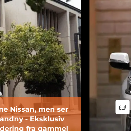
｜ "Original
eri på Lexus LX570?
re et uafsluttet rum