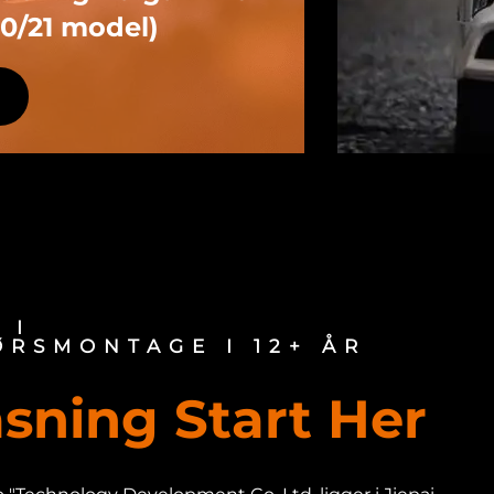
 og opgradering."
 I
ØRSMONTAGE I 12+ ÅR
asning Start Her