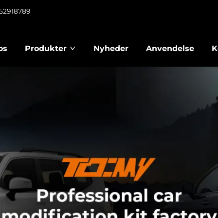
952918789
os
Produkter
Nyheder
Anvendelse
K