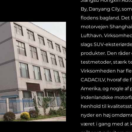
Jiangsu Hongxin Auto 
By, Danyang Cily, so
flodens bagland. Det 
motorvejen Shanghai-
Lufthavn. Virksomhede
slags SUV-eksteriørde
produkter. Den råder 
testmetoder, stærk t
Virksomheden har fler
CADACILV, hvoraf de f
Amerika, og nogle af
indenlandske motorfa
henhold til kvalitet
nyder en høj omdømm
været i gang med at