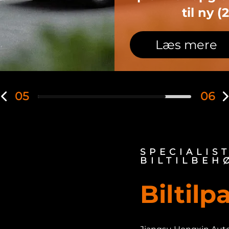
til ændring
Læs mere
06
06
SPECIALIST
BILTILBEH
Biltilp