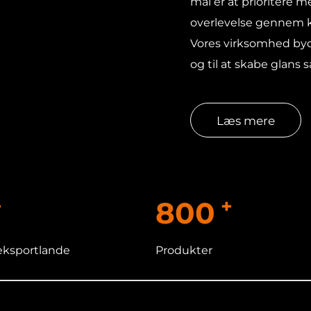
mål er at prioritere 
overlevelse gennem 
Vores virksomhed byd
og til at skabe glans
Læs mere
+
+
800
eksportlande
Produkter