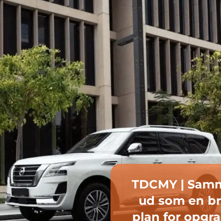
TDCMY 
fabrikskarross
Nej, det er ba