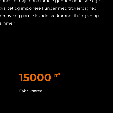
mennesker højt, opnå fordele gennem ledelse, søge
kvalitet og imponere kunder med troværdighed.
er nye og gamle kunder velkomne til rådgivning
 sammen!
㎡
15000
Fabriksareal