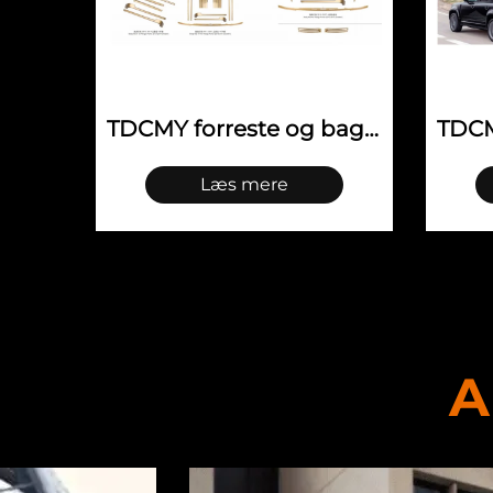
TDCMY forreste og bageste støddæmpere – det luksuriøse gyldne pakkesæt, velegnet til Land Rover Range Rover (13–17)
TDCMY forreste og bageste støddæmpere samt sideklæder – opgradering til 20 modeller, opgraderet Defender 007 sort karosserisæt til Land Rover
Læs mere
A