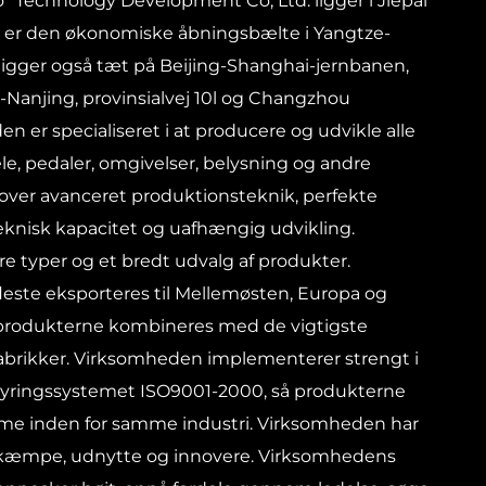
"Technology Development Co, Ltd. ligger i Jiepai
m er den økonomiske åbningsbælte i Yangtze-
ligger også tæt på Beijing-Shanghai-jernbanen,
Nanjing, provinsialvej 10l og Changzhou
n er specialiseret i at producere og udvikle alle
le, pedaler, omgivelser, belysning og andre
over avanceret produktionsteknik, perfekte
eknisk kapacitet og uafhængig udvikling.
e typer og et bredt udvalg af produkter.
leste eksporteres til Mellemøsten, Europa og
 produkterne kombineres med de vigtigste
brikker. Virksomheden implementerer strengt i
sstyringssystemet ISO9001-2000, så produkterne
e inden for samme industri. Virksomheden har
 kæmpe, udnytte og innovere. Virksomhedens