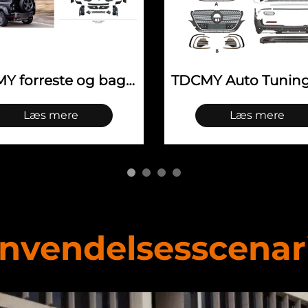
TDCMY Auto Tuningtilbehør Karosserikits til Mercedes Benz Vito 2016-2024
Læs mere
Læs mere
nvendelsesscenar