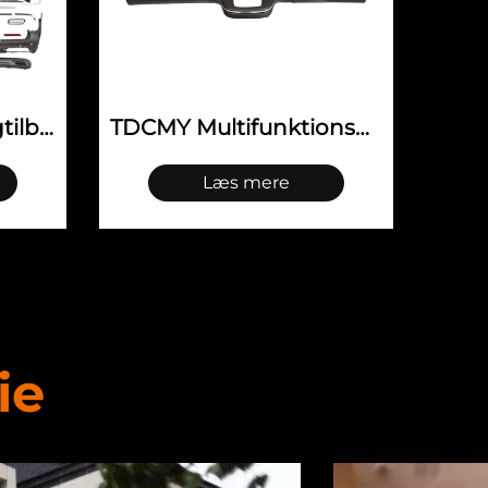
TDCMY Multifunktionsdisplay Nye dæmperkontroller til Mercedes Benz V Class Interiørtilbehør Automobil karosseridelen
TDCMY forreste og bageste støddæmpere – det luksuriøse gyldne pakkesæt, velegnet til Land Rover Range Rover (13–17)
Læs mere
ie