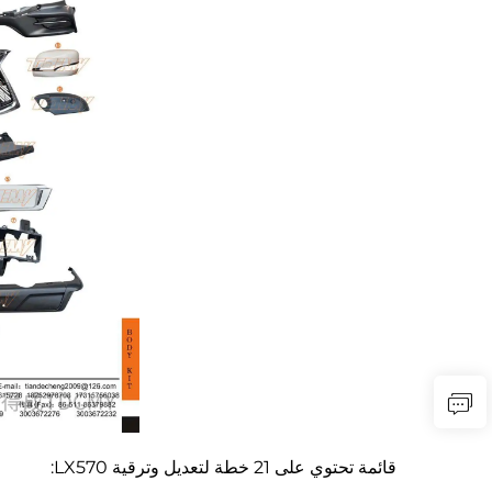
قائمة تحتوي على 21 خطة لتعديل وترقية LX570: