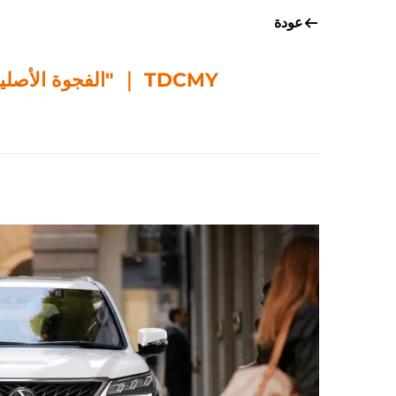
عودة
TDCMY ｜ "الفجوة الأصلية لمصنع لكزس LX570؟ لا، هذه مجرد مساحة غير مكتملة للتعديل والترقية."