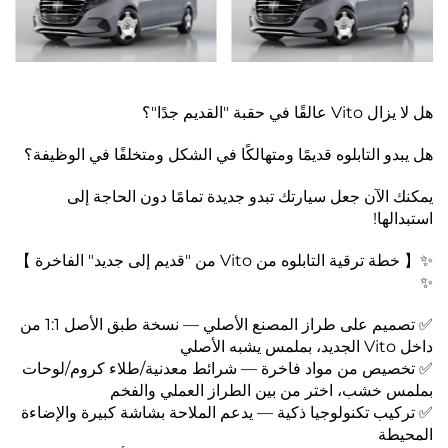
هل لا يزال Vito عالقًا في حقبة "القديم جدًا"؟
هل يبدو التابلوه قديمًا ومتهالكًا في الشكل ومتخلفًا في الوظيفة؟
يمكنك الآن جعل سيارتك تبدو جديدة تمامًا دون الحاجة إلى
استبدالها!
✨【 خطة ترقية التابلوه من Vito من "قديم إلى جديد" الفاخرة 】
✨
✅ تصميم على طراز المصنع الأصلي — نسخة طبق الأصل 1:1 من
داخل Vito الجديد، بملمس يشبه الأصلي
✅ تخصيص من مواد فاخرة — شرائط معدنية/طلاء كروم/لوحات
بملمس خشب، اختر من بين الطراز العملي والفخم
✅ تركيب تكنولوجيا ذكية — يدعم الملاحة بشاشة كبيرة والإضاءة
المحيطة