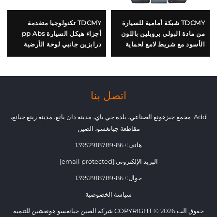
TDCMY شبكة أمامية للسيارة
TDCMY تكنولوجيا متقدمة
من مادة البولي بروبلين باللون
أجزاء هيكل السيارة pp Abs
الأسود مع شريط لامع لحماية
درابزين جانبي لوحة الأرضية
السيارة من الحشرات، شبكة
سلم الدخول لـ لاند كروزر
أمامية لسيارة لكزس LX570
LC200 2008-2020
2019
اتصل بنا
Add: مجمع جيزهونغ الصناعي، بلدة جي باي، مدينة دان يانغ، مدينة زينغ جيانغ،
مقاطعة جيانغسو، الصين
هاتف:
+86-13952918789
البريد الإلكتروني:
[email protected]
جوال:
+86-13952918789
سياسة الخصوصية
حقوق الت COPYRIGHT © 2026 شركة الصين جيانغسو هونغشين للتنمية