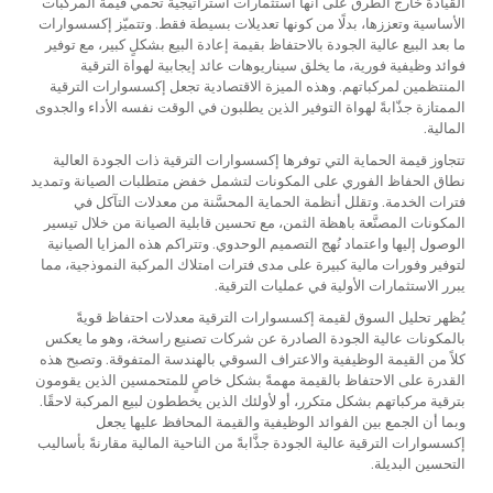
القيادة خارج الطرق على أنها استثمارات استراتيجية تحمي قيمة المركبات
الأساسية وتعززها، بدلًا من كونها تعديلات بسيطة فقط. وتتميّز إكسسوارات
ما بعد البيع عالية الجودة بالاحتفاظ بقيمة إعادة البيع بشكلٍ كبير، مع توفير
فوائد وظيفية فورية، ما يخلق سيناريوهات عائد إيجابية لهواة الترقية
المنتظمين لمركباتهم. وهذه الميزة الاقتصادية تجعل إكسسوارات الترقية
الممتازة جذّابةً لهواة التوفير الذين يطلبون في الوقت نفسه الأداء والجدوى
المالية.
تتجاوز قيمة الحماية التي توفرها إكسسوارات الترقية ذات الجودة العالية
نطاق الحفاظ الفوري على المكونات لتشمل خفض متطلبات الصيانة وتمديد
فترات الخدمة. وتقلل أنظمة الحماية المحسَّنة من معدلات التآكل في
المكونات المصنَّعة باهظة الثمن، مع تحسين قابلية الصيانة من خلال تيسير
الوصول إليها واعتماد نُهج التصميم الوحدوي. وتتراكم هذه المزايا الصيانية
لتوفير وفورات مالية كبيرة على مدى فترات امتلاك المركبة النموذجية، مما
يبرر الاستثمارات الأولية في عمليات الترقية.
يُظهر تحليل السوق لقيمة إكسسوارات الترقية معدلات احتفاظ قويةً
بالمكونات عالية الجودة الصادرة عن شركات تصنيع راسخة، وهو ما يعكس
كلاً من القيمة الوظيفية والاعتراف السوقي بالهندسة المتفوقة. وتصبح هذه
القدرة على الاحتفاظ بالقيمة مهمةً بشكل خاصٍ للمتحمسين الذين يقومون
بترقية مركباتهم بشكل متكرر، أو لأولئك الذين يخططون لبيع المركبة لاحقًا.
وبما أن الجمع بين الفوائد الوظيفية والقيمة المحافظ عليها يجعل
إكسسوارات الترقية عالية الجودة جذَّابةً من الناحية المالية مقارنةً بأساليب
التحسين البديلة.