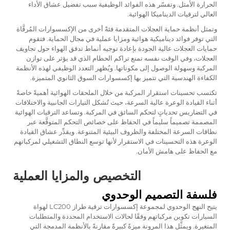
الحرارة الأمثل. وتفسّر هذه الفوائد الوظيفية سبب تفضيل عشاق الأداء
العالي لترقيات الديناميكا الهوائية.
وتمثل أنظمة حماية العجلات المتقدمة فئةً أخرى من الإكسسوارات المُرقَّاة
التي توفر فوائد ديناميكية هوائية ومزايا عملية في مجال الحماية. فتقوم
حمايات العجلات عالية الجودة بإعادة توجيه أنماط تدفق الهواء حول تجاويف
العجلات، وفي الوقت نفسه تمنع تراكم الحطام الذي قد يؤثر على توازن
المركبة وسهولة الوصول إلى مكوناتها. ويُظهر التعدد الوظيفي لهذه الأنظمة
الكفاءة الهندسية التي تتميز بها إكسسوارات السوق الثانوي المتميزة.
تكتسب تحسينات استقرار المركبة من خلال الملحقات الهوائية أهميةً خاصةً
أثناء القيادة الوعرة عالية السرعة، حيث تُشكل التيارات الجانبية والاختلافات
في التضاريس تحدياتٍ لتحكم السائق في المركبة. وتساعد الترقيات الهوائية
المصممة تصميماً سليماً في الحفاظ على خصائص التحكم المتوقَّعة عبر
نطاقات السرعة المختلفة والظروف البيئية المتنوعة. ويقدِّر عشاق القيادة
الوعرة هذه التحسينات في الاستقرار لأنها توسع النطاق التشغيلي لمركباتهم
مع الحفاظ على هامش الأمان.
التخصيص والمزايا العملية
فلسفة التصميم الوحدوي
يتيح النهج الوحدوي لمجموعة إكسسوارات ترقية طراز LC200 لهواة
السيارات تكوين مركباتهم وفقًا لحالات الاستخدام المحددة والمتطلبات
المتغيرة. ويمثِّل هذا المرونة ميزةً كبيرةً مقارنةً بالأنظمة المدمجة التي