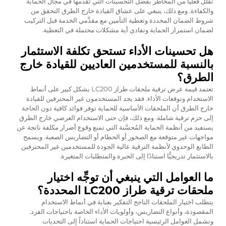
تقلل فعليًّا من المخاطر بفضل التحسينات التي تُقدِّمها في مجال الحماية
والكفاءة. ومع ذلك، ينبغي على عشاق القيادة خارج الطرق التحقق من
شروط الضمان المحددة وتغطية التأمين مع مقدِّمي الخدمة قبل التركيب
لضمان استمرار الحماية وتفادي أية مشكلات محتملة في التغطية.
هل تحسينات الأداء تستحق تكلفة الاستثمار
بالنسبة للمستخدمين العاديين للقيادة خارج
الطرق؟
تعتمد قيمة عرض ترقية ملحقات طراز LC200 بشكل كبير على أنماط
الاستخدام وتوقعات الأداء. فقد يجد المستخدمون غير المحترفين للقيادة
خارج الطرق أن الملحقات الأساسية للحماية توفر فوائد كافية دون الحاجة
إلى حزم ترقية شاملة. ومع ذلك، فإن حتى الاستخدام العرضي خارج الطرق
يستفيد من أنظمة الحماية المُحسَّنة التي تمنع وقوع أضرار مكلفة ناتجة عن
مواجهات غير متوقعة مع الصخور أو الحطام أو التضاريس الصعبة. ويسمح
الطابع الوحدوي لأنظمة الترقية عالية الجودة للمستخدمين غير المحترفين
بالاستثمار تدريجيًّا استنادًا إلى الخبرة والمتطلبات المتغيرة.
ما العوامل التي ينبغي أن توجِّه اختيار
ملحقات ترقية طراز LC200 المحددة؟
يتطلب اختيار الملحقات الناجح التفكير بعناية في أنماط الاستخدام
المقصودة، وأنواع التضاريس، وأولويات الأداء الخاصة باحتياجات الفرد.
وتشمل العوامل الرئيسية احتياجات الحماية استناداً إلى التحديات