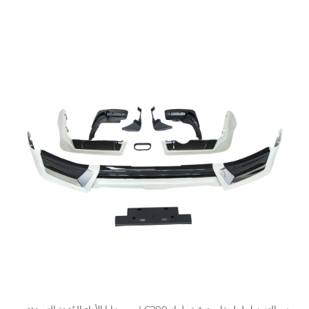
ينبع التفضيل لملحقات ترقية طراز LC200 من مزايا الأداء المُثبتة التي تؤثر