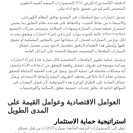
الدقيقة الكامنة وراء
لكزس 570
إكسسوارات المنصة أهمية التطوير
المخصص للمركبة في تحقيق نتائج أداء مثلى.
تشمل اعتبارات دمج الملحقات في المصنع توافق النظام الكهربائي،
والاستفادة من نقاط التثبيت، والحفاظ على هندسة نظام التعليق بما يضمن
استمرار تغطية ضمان السيارة وشهادات السلامة. وتستثمر شركات التصنيع
aftermarket عالية الجودة موارد كبيرة في إجراء اختبارات وتحقق محددة
لكل نوع من السيارات لضمان أن منتجاتها تفي بالمعايير المصنّعية أو تتفوق
عليها. ويُفسِّر هذا الاهتمام الدقيق بتفاصيل الدمج سبب تفضيل عشاق
السيارات للملحقات المصممة خصيصًا للمنصة على البدائل العامة.
ويشمل عملية تطوير الملحقات المخصصة لكل سيارة عادةً إجراء اختبارات
ميدانية موسعة في ظروف تشغيل واقعية للتحقق من ادعاءات الأداء وكشف
أية مشكلات محتملة في عملية الدمج. وينتج عن هذه العملية الشاملة للتحقق
منتجاتٍ تقدّم أداءً ثابتًا في مختلف الظروف البيئية وأنماط الاستخدام. ويقدّر
عشاق القيادة على الطرق الوعرة هذه الموثوقية، لأن فشل المعدات في
المواقع النائية قد يخلق تحديات جسيمة تتعلق بالسلامة واللوجستيات.
العوامل الاقتصادية وعوامل القيمة على
المدى الطويل
استراتيجية حماية الاستثمار
يُنظر إلى إكسسوارات الترقية الخاصة بسيارة LC200 من قِبل عشاق