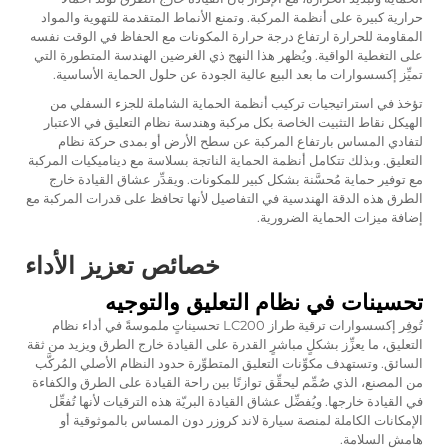
حرارية كبيرة على أنظمة المركبة. وتمنع الأنماط المتقدمة للتهوية والمواد
المقاومة للحرارة ارتفاع درجة حرارة المكونات مع الحفاظ في الوقت نفسه
على التغطية الواقية. ويُظهر هذا النهج ذي الغرضين الهندسة المتطورة التي
تميِّز إكسسوارات ما بعد البيع عالية الجودة عن حلول الحماية الأساسية.
تؤخذ في استراتيجيات تركيب أنظمة الحماية الشاملة للجزء السفلي من
الهيكل نقاط التثبيت الخاصة بكل مركبة وهندسة نظام التعليق في الاعتبار
لتفادي المساس بارتفاع المركبة عن سطح الأرض أو بمدى حركة نظام
التعليق. وبذلك تتكامل أنظمة الحماية الناتجة بسلاسة مع ديناميكيات المركبة
مع توفير حماية مُحسَّنة بشكل كبير للمكونات. ويقدِّر عشاق القيادة خارج
الطرق هذه الدقة الهندسية في التفاصيل لأنها تحافظ على قدرات المركبة مع
إضافة ميزات الحماية الضرورية.
خصائص تعزيز الأداء
تحسينات في نظام التعليق والتوجيه
تُوفِر إكسسوارات ترقية طراز LC200 تحسيناتٍ ملموسةً في أداء نظام
التعليق، ما يعزِّز بشكلٍ مباشرٍ القدرة على القيادة خارج الطرق ويزيد من ثقة
السائق. وتستهدف مكوِّنات التعليق المتطوِّرة حدود النظام الأصلي المُركَّب
من المصنع، الذي صُمِّم ليحقِّق توازنًا بين راحة القيادة على الطرق والكفاءة
في القيادة خارجها. ويُفضِّل عشاق القيادة البريّة هذه الترقيات لأنها تُفعِّل
الإمكانات الكاملة لمنصة سيارة لاند كروزر دون المساس بالموثوقية أو
هامش السلامة.