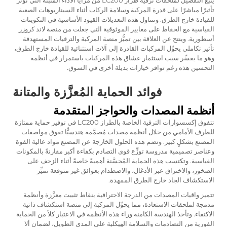
تأثيرًا مباشرًا على قدرة المركبة وسلامة الركاب أثناء السيناريوهات الصعبة
للقيادة خارج الطرق. وتتناول هذه التعديلات القيود الأساسية في التكوينات
القياسية مع الحفاظ على معايير الموثوقية التي جعلت من منصة لاند كروزر
أسطورية. وينتج عن العلاقة بين تميُّز منصة المركبة والترقيات المستهدفة
تأثير تكاملي يحوِّل المركبات القادرة إلى آلات استثنائية للقيادة خارج الطرق،
وهو ما يفسِّر سبب استثمار عشاق هذه المركبات باستمرار في أنظمة
التحسين هذه رغم توافر خيارات بديلة أخرى في السوق.
فوائد الحماية المُعزَّزة والمتانة
أنظمة المصدات والحواجز المتقدمة
تتفوق إكسسوارات الترقية الخاصة بالطراز LC200 في توفير حماية ممتازة
للطرف الأمامي من خلال أنظمة مصدات مُصمَّمة هندسيًّا تفوق مواصفات
المصنع بشكلٍ كبير. وتضم هذه الحلول الخارجة عن المصنع مواد عالية القوة
وعناصر تصميمية مدروسة توزِّع قوى التصادم بكفاءة أكبر مقارنةً بالمكونات
القياسية. وتكتسب هذه الحماية المُحسَّنة أهميةً خاصةً أثناء الزحف على
الصخور، والاختراق عبر الأدغال، والاصطدام بعوائق غير متوقعة تميِّز
الاستكشاف الجاد خارج الطرق الممهدة.
تتميز واقيات المصدات من الدرجة الاحترافية بنقاط تثبيت معزَّزة وأنظمة
مدمجة لملحقات الاستعادة، مما يحوِّل المركبة إلى منصة استكشاف ذاتية
الاكتفاء. وتأخذ الهندسة الكامنة وراء هذه الأنظمة في الاعتبار كلاً من الحماية
الفورية من التصادمات والسلامة الهيكلية على المدى الطويل، لضمان ألا