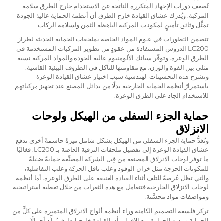
تُضعف دورات الإجهاد المتكررة الناتجة عن الاستخدام خارج الطرق سلامة
المركبة. ويُدرك عشاق القيادة خارج الطرق أن أنظمة الحماية عالية الجودة
تمثِّل وثائق تأمينٍ لمكونات المركبة الباهظة الثمن ولسلامة الركاب.
تتضمن التطورات في علوم المواد الخاصة بملحقات الحماية الحديثة لطراز
LC200 الدروس المستفادة من عقودٍ من تطوير المركبات المستخدمة في
الطرق الوعرة. وتوفّر سبائك الألومنيوم عالية الجودة والمواد المركبة نسبة
مثلى بين القوة والوزن، مع مقاومتها للتآكل في الظروف البيئية القاسية.
وتشرح هذه التحسينات الهندسية سبب اختيار عشاق القيادة الوعرة
باستمرارً أنظمة الحماية الخارجية بدلًا من بدائل المصنع عند تجهيز مركباتهم
للاستخدام الجاد على الطرق الوعرة.
حماية الجزء السفلي من الهيكل ولوحات
الانزلاق
وتُعَدُّ حماية الجزء السفلي من الهيكل بشكل شامل ميزةً حاسمةً أخرى تدفع
عشاق القيادة الوعرة إلى تفضيل ملحقات الترقية الخاصة بـ LC200. فغالبًا
ما توفر لوحات الانزلاق المصنعة من قِبل الشركة المصنِّعة حمايةً ضئيلةً
للمكونات الحرجة مثل خزان الوقود وعلب ناقل الحركة وعلب التفاضلية،
والتي تظل عُرضةً للتلف أثناء القيادة العنيفة على الطرق الوعرة. أما أنظمة
لوحات الانزلاق الخارجية فتتعامل مع هذه الثغرات من خلال تغطية استراتيجية
ومواصفات مواد محسَّنة.
تركز فلسفة التصميم الكامنة وراء أنظمة ألواح الانزلاق المتميزة على كلٍّ من
الحماية وتبديد الحرارة، مع الإقرار بأن القيادة خارج الطرق تُولِّد أحمالًا