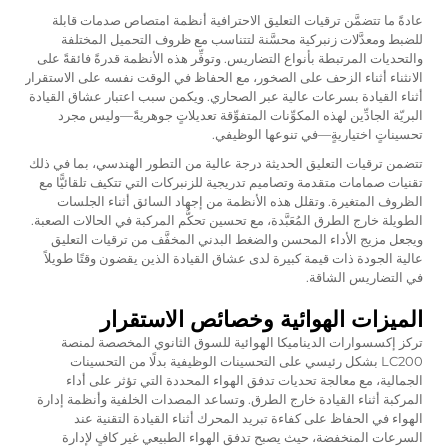
عادةً ما تتضمَّن ترقيات التعليق الاحترافية أنظمة امتصاص صدمات قابلة
للضبط ومعدَّلات زنبركية محسَّنة لتتناسب مع ظروف التحميل المختلفة
والتحديات المرتبطة بأنواع التضاريس. وتوفِّر هذه الأنظمة قدرةً فائقةً على
الانثناء أثناء الزحف على الصخور، مع الحفاظ في الوقت نفسه على الاستقرار
أثناء القيادة بسرعات عالية عبر الصحاري. ويكمن سبب اعتبار عشاق القيادة
البريّة الجادِّين لهذه المكوِّنات المتفوِّقة تعديلاتٍ جوهريةً—وليس مجرد
تحسيناتٍ اختياريةٍ—في تنوعها الوظيفي.
تتضمن ترقيات التعليق الحديثة درجة عالية من التطور الهندسي، بما في ذلك
تقنيات صمامات متقدمة وتصاميم تدريجية للزنبركات التي تتكيف تلقائيًّا مع
الظروف المتغيرة. وتقلل هذه الأنظمة من إجهاد السائق أثناء الجلسات
الطويلة خارج الطرق المُعَبَّدة، مع تحسين تحكُّم المركبة في الحالات الصعبة.
ويجعل مزيج الأداء المحسن والضغط البدني المخفَّف من ترقيات التعليق
عالية الجودة ذات قيمة كبيرة لدى عشاق القيادة الذين يقضون وقتًا طويلاً
في التضاريس الشاقة.
الميزات الهوائية وخصائص الاستقرار
تركز إكسسوارات الديناميكا الهوائية للسوق الثانوي المخصصة لمنصة
LC200 بشكل رئيسي على التحسينات الوظيفية بدلًا من التحسينات
الجمالية، مع معالجة تحديات تدفق الهواء المحددة التي تؤثر على أداء
المركبة أثناء القيادة خارج الطرق. وتساعد المصدات الخلفية وأنظمة إدارة
الهواء في الحفاظ على كفاءة تبريد المحرك أثناء القيادة التقنية عند
السرعات المنخفضة، حيث يصبح تدفق الهواء الطبيعي غير كافٍ لإدارة