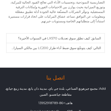
التضاريسية النموذجية، وتحسينات الأداء التي تعالج القيود الحالية للمركبة،
وتوزيع الميزانية بحيث يوازن بين الاحتياجات الفورية وإمكانات الترقية
المستقبلية. وتوفّر الشركات المصنِّعة عالية الجودة أدلة تطبيق مفصَّلة
ومعلومات عن التوافق تساعد عشاق المركبات على اتخاذ قرارات مستنيرة
استناداً إلى متطلباتهم الخاصة ومستويات خبرتهم.
السابق:
كيف تطوّر سوق تعديلات LX570 في السنوات الأخيرة؟
التالي:
كيف يتوسَّع سوق ضبط أداء طراز LC200 بين مالكي السيارات الرياضية متعددة الاستخدامات (SUV)؟
اتصل بنا
Add: مجمع جيزهونغ الصناعي، بلدة جي باي، مدينة دان يانغ، مدينة زينغ جيانغ،
مقاطعة جيانغسو، الصين
هاتف:
+86-13952918789