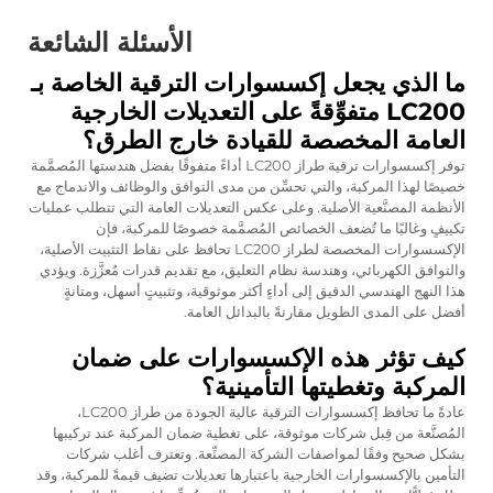
الأسئلة الشائعة
ما الذي يجعل إكسسوارات الترقية الخاصة بـ
LC200 متفوِّقةً على التعديلات الخارجية
العامة المخصصة للقيادة خارج الطرق؟
توفر إكسسوارات ترقية طراز LC200 أداءً متفوقًا بفضل هندستها المُصمَّمة
خصيصًا لهذا المركبة، والتي تحسِّن من مدى التوافق والوظائف والاندماج مع
الأنظمة المصنَّعية الأصلية. وعلى عكس التعديلات العامة التي تتطلب عمليات
تكييفٍ وغالبًا ما تُضعف الخصائص المُصمَّمة خصوصًا للمركبة، فإن
الإكسسوارات المخصصة لطراز LC200 تحافظ على نقاط التثبيت الأصلية،
والتوافق الكهربائي، وهندسة نظام التعليق، مع تقديم قدرات مُعزَّزة. ويؤدي
هذا النهج الهندسي الدقيق إلى أداءٍ أكثر موثوقية، وتثبيتٍ أسهل، ومتانةٍ
أفضل على المدى الطويل مقارنةً بالبدائل العامة.
كيف تؤثر هذه الإكسسوارات على ضمان
المركبة وتغطيتها التأمينية؟
عادةً ما تحافظ إكسسوارات الترقية عالية الجودة من طراز LC200،
المُصنَّعة من قِبل شركات موثوقة، على تغطية ضمان المركبة عند تركيبها
بشكل صحيح وفقًا لمواصفات الشركة المصنِّعة. وتعترف أغلب شركات
التأمين بالإكسسوارات الخارجية باعتبارها تعديلات تضيف قيمةً للمركبة، وقد