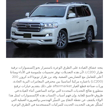
يتجه عشاق القيادة على الطرق الوعرة باستمرار نحو إكسسوارات ترقية
طراز LC200، لأن هذه التعديلات توفر تحسينات ملموسة في الأداء ومتانةً
أعلى للتعامل مع التضاريس الصعبة. وقد برز طراز تويوتا لاند كروزر 200
(LC200) باعتباره مركبةً أساسيةً بين محترفي المغامرات البرية الجادة،
وردّت صناعة قطع الغيار aftermarket على ذلك بتقديم خيارات ترقيةٍ
متطورةٍ تعالج التحديات المحددة التي تواجه السائقين أثناء القيادة في
ظروفٍ قاسيةٍ للغاية. وإن فهم أسباب اكتساب هذه الإكسسوارات لمثل هذا
الولاء يكشف عن نقطة التقاءٍ بين التميُّز الهندسي والضرورة العملية التي
تُشكِّل تعريف التحديث الحديث للمركبات المستخدمة في الطرق الوعرة.