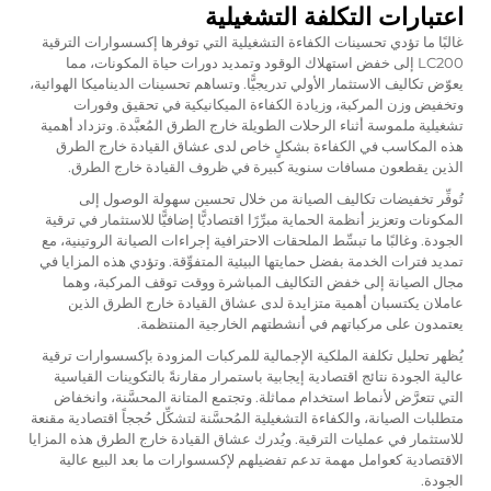
اعتبارات التكلفة التشغيلية
غالبًا ما تؤدي تحسينات الكفاءة التشغيلية التي توفرها إكسسوارات الترقية
LC200 إلى خفض استهلاك الوقود وتمديد دورات حياة المكونات، مما
يعوّض تكاليف الاستثمار الأولي تدريجيًّا. وتساهم تحسينات الديناميكا الهوائية،
وتخفيض وزن المركبة، وزيادة الكفاءة الميكانيكية في تحقيق وفورات
تشغيلية ملموسة أثناء الرحلات الطويلة خارج الطرق المُعبَّدة. وتزداد أهمية
هذه المكاسب في الكفاءة بشكلٍ خاص لدى عشاق القيادة خارج الطرق
الذين يقطعون مسافات سنوية كبيرة في ظروف القيادة خارج الطرق.
تُوفِّر تخفيضات تكاليف الصيانة من خلال تحسين سهولة الوصول إلى
المكونات وتعزيز أنظمة الحماية مبرِّرًا اقتصاديًّا إضافيًّا للاستثمار في ترقية
الجودة. وغالبًا ما تبسِّط الملحقات الاحترافية إجراءات الصيانة الروتينية، مع
تمديد فترات الخدمة بفضل حمايتها البيئية المتفوِّقة. وتؤدي هذه المزايا في
مجال الصيانة إلى خفض التكاليف المباشرة ووقت توقف المركبة، وهما
عاملان يكتسبان أهمية متزايدة لدى عشاق القيادة خارج الطرق الذين
يعتمدون على مركباتهم في أنشطتهم الخارجية المنتظمة.
يُظهر تحليل تكلفة الملكية الإجمالية للمركبات المزودة بإكسسوارات ترقية
عالية الجودة نتائج اقتصادية إيجابية باستمرار مقارنةً بالتكوينات القياسية
التي تتعرَّض لأنماط استخدام مماثلة. وتجتمع المتانة المحسَّنة، وانخفاض
متطلبات الصيانة، والكفاءة التشغيلية المُحسَّنة لتشكِّل حُججاً اقتصادية مقنعة
للاستثمار في عمليات الترقية. ويُدرك عشاق القيادة خارج الطرق هذه المزايا
الاقتصادية كعوامل مهمة تدعم تفضيلهم لإكسسوارات ما بعد البيع عالية
الجودة.