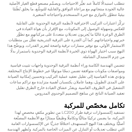
تتطلب استبدالًا كاملاً عند تغيُّر الاحتياجات. ويصمِّم مصنعو قطع الغيار الأصلية
عالية الجودة منتجاتهم مع مراعاة التوافق والقابلية للتوسُّع، ما يخلق نُظُمًا
بيئيةً تتطوَّر بالتوازي مع خبرة المستخدم واحتياجاته المتغيرة.
تركِّز اعتبارات التركيب الاحترافية لأنظمة الترقية الوحدوية على القابلية
للعكس وسهولة الوصول إلى المكونات، مع الإقرار بأن هواة القيادة في
الطرق الوعرة غالبًا ما يُجريون تعديلاتٍ متعددةً على مركباتهم مع تطوُّر
خبرتهم واحتياجاتهم. كما أن القدرة على الترقية التدريجية تقلِّل من متطلبات
الاستثمار الأولي، مع توفير مسارات ترقية واضحة لتعزيز القدرات. ويوضِّح هذا
النهج سبب اختيار الهواة ذوي الخبرة لأنظمة الترقية الوحدوية باستمرار بدلًا
من حِزم الاستبدال الشاملة.
تتضمن الهندسة الكامنة وراء أنظمة الترقية الوحدوية واجهات تثبيت قياسية
ومواصفات مكونات متوافقة تضمن دمجًا موثوقًا عبر خطوط الإنتاج المختلفة.
وتؤدي هذه القياسية إلى تقليل تعقيد عملية التركيب وتحسين إمكانية الصيانة
على المدى الطويل، وهما عاملان يكتسبان أهمية متزايدة مع تراكم ساعات
التشغيل في الظروف القاسية. ويقدّر عشاق القيادة خارج الطرق تقليل
تعقيد الصيانة الناتج عن مناهج التصميم الوحدوي المدروس.
تكامل مخصّص للمركبة
تستفيد إكسسوارات ترقية طراز LC200 من تطويرٍ مكثفٍ مخصصٍ لهذا
المركبة، ما يضمن تركيبًا مثاليًّا وتكاملًا وظيفيًّا ممتازًا مع الأنظمة المصنَّعة
أصليًّا. ويختلف هذا النهج المستهدف اختلافًا جذريًّا عن الإكسسوارات العامة
التي تتطلب تعديلات أو التنازل عن الميزات الخاصة بالمركبة. وتُظهر الهندسة