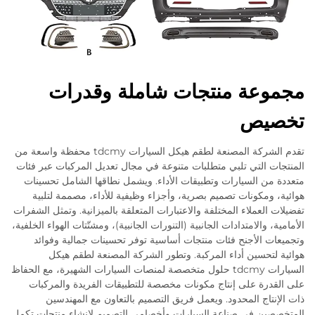
مجموعة منتجات شاملة وقدرات
تخصيص
تقدم الشركة المصنعة لطقم هيكل السيارات tdcmy محفظة واسعة من
المنتجات التي تلبي متطلبات متنوعة في مجال تعديل المركبات عبر فئات
متعددة من السيارات وتطبيقات الأداء. ويشمل نطاقها الشامل تحسينات
هوائية، ومكونات تصميم بصرية، وأجزاء وظيفية للأداء، مصممة لتلبية
تفضيلات العملاء المختلفة والاعتبارات المتعلقة بالميزانية. وتمثل الشفرات
الأمامية، والامتدادات الجانبية (التنورات الجانبية)، ومشتّتات الهواء الخلفية،
وتجميعات الأجنح فئات منتجات أساسية توفر تحسينات جمالية وفوائد
هوائية لتحسين أداء المركبة. وتطور الشركة المصنعة لطقم هيكل
السيارات tdcmy حلول متخصصة لمنصات السيارات الشهيرة، مع الحفاظ
على القدرة على إنتاج مكونات مخصصة للتطبيقات الفريدة والمركبات
ذات الإنتاج المحدود. ويعمل فريق التصميم بالتعاون مع المهندسين
المتخصصين في صناعة السيارات وأخصامي التصميم لإنشاء منتجات تكمل