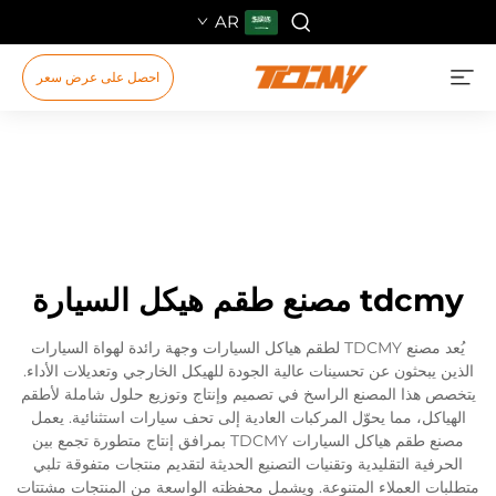
AR
احصل على عرض سعر
tdcmy مصنع طقم هيكل السيارة
يُعد مصنع TDCMY لطقم هياكل السيارات وجهة رائدة لهواة السيارات
الذين يبحثون عن تحسينات عالية الجودة للهيكل الخارجي وتعديلات الأداء.
يتخصص هذا المصنع الراسخ في تصميم وإنتاج وتوزيع حلول شاملة لأطقم
الهياكل، مما يحوّل المركبات العادية إلى تحف سيارات استثنائية. يعمل
مصنع طقم هياكل السيارات TDCMY بمرافق إنتاج متطورة تجمع بين
الحرفية التقليدية وتقنيات التصنيع الحديثة لتقديم منتجات متفوقة تلبي
متطلبات العملاء المتنوعة. ويشمل محفظته الواسعة من المنتجات مشتتات