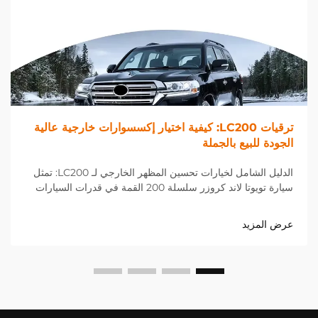
ترقيات LC200: كيفية اختيار إكسسوارات خارجية عالية
الجودة للبيع بالجملة
الدليل الشامل لخيارات تحسين المظهر الخارجي لـ LC200: تمثل
سيارة تويوتا لاند كروزر سلسلة 200 القمة في قدرات السيارات
الفاخرة متعددة الاستخدامات، ويمكن أن يؤدي اختيار الترقيات
المناسبة لـ LC200 إلى تحسين مظهرها ووظيفتها بشكل كبير. عند
عرض المزيد
التعامل...