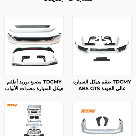
TDCMY طقم هيكل السيارة
TDCMY مصنع توريد أطقم
عالي الجودة ABS GTS
هيكل السيارة مصدات الأبواب
حارس الصادم جناح خلفي
واقي الطين حافة الصادم
واقي الطين إطار لوحة
جناح تمديد لـ لاند كروزر
الترخيص لـ لاند كروزر
LC200
LC200 2019