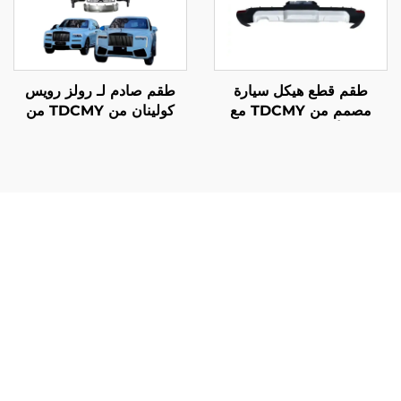
طقم قطع هيكل سيارة
طقم صادم لـ رولز رويس
مصمم من TDCMY مع
كولينان من TDCMY من
صادم أمامي وجناح ونوافذ
إصدار 18-24 ترقية إلى
ومصابيح أمامية وخلفية
إصدار 2025 الجديد بدون
لسيارة لاند كروزر
المصابيح الأمامية LED
LC300GR
الأصلية للمصنع
يُقدِّم مصنع طقم هيكل سيارة TDCMY قيمة استثنائية من خلال
جودة مواد متفوقة تضمن أداءً طويل الأمد وجاذبية جمالية. وتتميّز
منتجاته بمقاومة أفضل للتلاشي والتشقق والتعرية مقارنةً
بالمنافسين، مما يوفّر للعملاء استثمارات تحافظ على قيمتها مع
مرور الوقت. ويشمل عملية التصنيع إجراءات اختبار صارمة تتحقق
من سلامة الهيكل ودقة الملاءمة، ما يقضي على مشاكل التركيب
الشائعة التي تعاني منها البدائل الأقل جودة. ويستفيد العملاء من
هندسة دقيقة تضمن دمجًا سلسًا مع مكونات السيارة الحالية، مما
يقلل من وقت التركيب والتكاليف المرتبطة بالعمالة. ويقدم مصنع