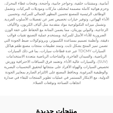
أمامية، ومشتتات خلفية، وحواجز جانبية، وأجنحة، وفتحات غطاء المحرك،
وحزم هوائية كاملة مصممة لمختلف ماركات وموديلات المركبات. وتشمل
الوظائف الرئيسية للمصنع تحسين المظهر الجمالي للمركبة، وتحسين
الأداء الهوائي، وتوفير خيارات تخصيص تعبر عن تفضيلات الأسلوب الفردية.
وتشمل ميزاته التكنولوجية مواد متقدمة مثل ألياف الكربون، والألياف
الزجاجية، والبولي يوريثان، مما يضمن المتانة مع الحفاظ على خفة الوزن
الضرورية للأداء الأمثل للمركبة. ويستخدم عملية التصنيع تقنيات قوالب
دقيقة، وأنظمة تصميم بمساعدة الكمبيوتر، وبروتوكولات ضبط الجودة التي
تضمن تميز المنتج بشكل ثابت. وتمتد تطبيقات منتجات مصنع طقم هياكل
السيارات TDCMY عبر عدة قطاعات سيارات، بما في ذلك السيارات
الرياضية، والسيدان الفاخرة، والشاحنات الرياضية متعددة الاستخدامات
(SUV)، والسيارات عالية الأداء. وتعتمد فرق السباقات الاحترافية وورش
تخصيص السيارات والهواة الأفراد على منتجاتها لتحقيق التحسينات البصرية
والوظيفية المرغوبة. ويحافظ المصنع على الالتزام الصارم بمعايير الجودة
الدولية، مع الابتكار المستمر في عمليات تطوير المنتجات للبقاء في صدارة
اتجاهات الصناعة وتوقعات العملاء.
منتجات جديدة