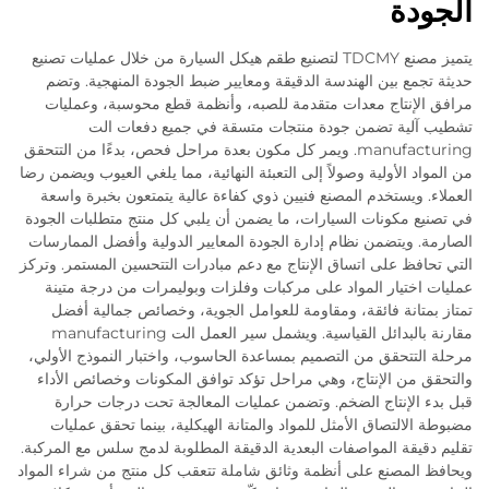
الجودة
يتميز مصنع TDCMY لتصنيع طقم هيكل السيارة من خلال عمليات تصنيع
حديثة تجمع بين الهندسة الدقيقة ومعايير ضبط الجودة المنهجية. وتضم
مرافق الإنتاج معدات متقدمة للصبه، وأنظمة قطع محوسبة، وعمليات
تشطيب آلية تضمن جودة منتجات متسقة في جميع دفعات الت
manufacturing. ويمر كل مكون بعدة مراحل فحص، بدءًا من التتحقق
من المواد الأولية وصولاً إلى التعبئة النهائية، مما يلغي العيوب ويضمن رضا
العملاء. ويستخدم المصنع فنيين ذوي كفاءة عالية يتمتعون بخبرة واسعة
في تصنيع مكونات السيارات، ما يضمن أن يلبي كل منتج متطلبات الجودة
الصارمة. ويتضمن نظام إدارة الجودة المعايير الدولية وأفضل الممارسات
التي تحافظ على اتساق الإنتاج مع دعم مبادرات التتحسين المستمر. وتركز
عمليات اختيار المواد على مركبات وفلزات وبوليمرات من درجة متينة
تمتاز بمتانة فائقة، ومقاومة للعوامل الجوية، وخصائص جمالية أفضل
مقارنة بالبدائل القياسية. ويشمل سير العمل الت manufacturing
مرحلة التتحقق من التصميم بمساعدة الحاسوب، واختبار النموذج الأولي،
والتحقق من الإنتاج، وهي مراحل تؤكد توافق المكونات وخصائص الأداء
قبل بدء الإنتاج الضخم. وتضمن عمليات المعالجة تحت درجات حرارة
مضبوطة الالتصاق الأمثل للمواد والمتانة الهيكلية، بينما تحقق عمليات
تقليم دقيقة المواصفات البعدية الدقيقة المطلوبة لدمج سلس مع المركبة.
ويحافظ المصنع على أنظمة وثائق شاملة تتعقب كل منتج من شراء المواد