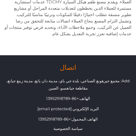
العملاء. ويقدم مصنع طقم هيكل السيارة TDCMY خدمات استشارية
مستمرة للعملاء الذين يخططون لتعديلات متعددة المراحل أو مشاريع
تطوير منسقة تتطلب اختيارًا دقيقًا للمكونات وترتيبًا مناسبًا للتركيب.
وتشمل التزام المصنع بنجاح العملاء اتصالات متابعة للتحقق من رضا
العميل عن التركيب، وجمع ملاحظات الأداء، وتحديد فرص توفير منتجات أو
خدمات إضافية تعزز تجربة التعديل بشكل عام.
اتصال
Add: مجمع جيزهونغ الصناعي، بلدة جي باي، مدينة دان يانغ، مدينة زينغ جيانغ،
مقاطعة جيانغسو، الصين
الهاتف:
+86-13952918789
البريد الإلكتروني:
[email protected]
الهاتف المحمول:
+86-13952918789
سياسة الخصوصية