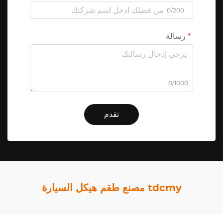
0/200
رسالة
0/1000
تقدم
tdcmy مصنع طقم هيكل السيارة