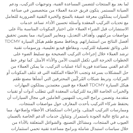
لما بعد بيع المنتجات لتتضمن المساعدة الفنية، وتوجيهات التركيب، ودعم
الصيانة المستمر. يتكون فريق خدمة العملاء من متخصصين في صناعة
السيارات يمتلكون معرفة عميقة بالمنتج والخبرة التقنية الضرورية للتعامل
مع تحديات التركيب المعقدة وأسئلة تحسين الأداء. تساعد خدمات
الاستشارات قبل الشراء العملاء على اختيار المكونات المناسبة بناءً على
مواصفات مركبتهم، وأهداف التعديل، ومعايير الميزانية، مما يضمن تحقيق
أفضل النتائج من استثماراتهم. ويحافظ مصنع طقم هيكل السيارة TDCMY
على وثائق تفصيلية للتركيب، ومقاطع فيديو تعليمية، ورسومات تقنية
ترشد العملاء خلال إجراءات التركيب الصحيحة مع تسليط الضوء على
الخطوات الحرجة التي تكفل التثبيت الآمن والأداء الأمثل. كما توفر خط
الدعم الفني مساعدة فورية أثناء عمليات التركيب، ما يمكن العملاء من
حل المشكلات بسرعة وتجنب الأخطاء المكلفة التي قد تتلف المكونات أو
المركبات. وتربط شبكات المُركّبين المحترفين التي أنشأها مصنع طقم
هيكل السيارة TDCMY العملاء مع فنيين معتمدين يمتلكون المهارات
والخبرات الخاصة اللازمة للتركيبات المعقدة التي تتطلب أدوات أو تقنيات
متقدمة. وتضمن برامج التدريب للمهنيين العاملين في مجال السيارات أن
يحتفظ شركاء التركيب بأحدث المعارف حول مواصفات المنتجات،
وممارسات التركيب المثلى، وإجراءات استكشاف الأخطاء وإصلاحها، مما
يدعم نتائج عالية الجودة باستمرار. وتتناول خدمات الدعم الخاصة بالضمان
العيوب في المنتجات، ومشاكل التصنيع، والشواغل المتعلقة بالأداء من
خلال سياسات استبدال شاملة وبرامج مساعدة تقنية تحمي استثمارات