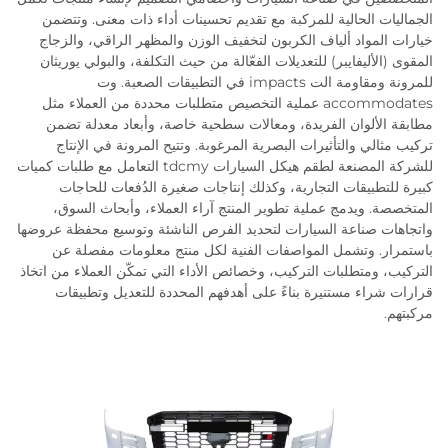
الجماليات الحالية للمركبة مع تقديم تحسينات أداء ذات معنى. وتتضمن
خيارات المواد ألياف الكربون لتخفيف الوزن والمظهر الراقي، والزجاج
المقوى (الأليفايبر) للتعديلات الفعّالة من حيث التكلفة، والبولي يوريثان
للمرونة ومقاومة الت impacts في التطبيقات الصعبة. وت
accommodates عملية التخصيص متطلبات محددة من العملاء مثل
مطابقة الألوان الفريدة، ومعالات سطحية خاصة، وأبعاد معدلة تضمن
تركيب مثالي والتأثيرات البصرية المرغوبة. وتتيح المرونة في الإنتاج
للشركة المصنعة لطقم هيكل السيارات tdcmy التعامل مع طلبات كميات
كبيرة للتطبيقات التجارية، وكذلك إنتاجات صغيرة الدُفعات للحاجات
المتخصصة. ويدمج عملية تطوير المنتج آراء العملاء، وأبحاث السوق،
واتجاهات صناعة السيارات لتحديد الفرص الناشئة وتوسيع محفظة عروضها
باستمرار. وتشمل المواصفات الفنية لكل منتج معلومات مفصلة عن
التركيب، ومتطلبات التركيب، وخصائص الأداء التي تمكّن العملاء من اتخاذ
قرارات شراء مستنيرة بناءً على أهدفهم المحددة للتعديل وتطبيقات
مركبتهم.