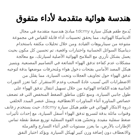
هندسة هوائية متقدمة لأداء متفوق
يُدمج طقم هيكل سيارة tdcmy مبادئ هندسية متقدمة في مجال
الديناميكا الهوائية، مما يحقق تحسينات أداء قابلة للقياس في مجموعة
متنوعة من سيناريوهات القيادة. ومن خلال تحليلات مكثفة باستخدام
ديناميكا السوائل الحسابية واختبارات واقعية، تم تحسين كل مكون بحيث
يعمل بشكل تآزري مع الملامح الهوائية الأصلية لسيارتك، مع معالجة
مشكلات عدم كفاءة تدفق الهواء الشائعة في التصاميم المصنعية. ويتميز
هيكل المصد الأمامي بفتحات دخول هواء ومُنحرفات موضعها بدقة لتوجيه
تدفق الهواء حول تجاويف العجلات وتحت السيارة، مما يقلل من
الاضطرابات التي تُسبب عادةً السحب وعدم الاستقرار. كما تعزز التنورات
الجانبية هذه الكفاءة الهوائية من خلال تسهيل انتقال تدفق الهواء على
طول جانبي السيارة، ومنع تكوّن مناطق الضغط المنخفض التي قد تضعف
خصائص المناورة أثناء المناورات الانعطافية. ويمثل عنصر المبدد الخلفي
ذروة الابتكار الهوائي في طقم هيكل سيارة tdcmy، حيث يستخدم زعانف
وقنوات مائلة بدقة لتسريع تدفق الهواء أسفل السيارة، مع إحداث تأثيرات
ضغط سفلية مفيدة. وتحسّن هذه القوة السفلية توزيع ضغط نقطة تماس
الإطارات بالأرض، ما يعزز مستويات الجر أثناء التسارع والفرملة
والانعطاف دون إضافة وزن كبير لهيكل السيارة. ويؤكد اختبار النفق