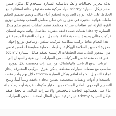
بدقة لتعزيز الجماليات وأيضًا ديناميكية السيارة. يستخدم كل مكوّن ضمن
طقم هيكل السيارة tdcmy مواد مركبة متقدمة توفر متانة استثنائية مع
الحفاظ على خفة الوزن الضرورية لتحقيق أداء مثالي. ويضم تصميم الطقم
ملفات هوائية مختبرة في نفق رياحي تقلل معامل السحب وتحسّن توزيع
القوة النازلة عبر نطاقات سرعة مختلفة. تعتمد عمليات تصنيع طقم هيكل
السيارة tdcmy تقنيات صب دقيقة مقترنة بتفاصيل نهائية يدوية لضمان
تركيب مثالي وجودة سطحية فائقة. وتشمل الميزات التقنية المدمجة في
هذا النظام نقاط تركيب متكاملة لتركيب سلس، ومناطق توزيع إجهاد
معززة لتحسين السلامة الهيكلية، وطبقات حماية مقاومة للطقس تحمي
من التدهور البيئي. تمتد التطبيقات الرئيسية لطقم هيكل السيارة tdcmy
عبر فئات متعددة من المركبات، من السيارات الرياضية والسيدان إلى
عربات الدفع الرباعي والهاتشباك، مع إصدارات مخصصة لكل نموذج
تتناسب مع منصات سيارات مختلفة. يمكن لفرق التركيب المحترفة إنجاز
عملية التحويل الكاملة لطقم هيكل السيارة tdcmy خلال يوم واحد فقط،
باستخدام أدوات وتقنيات متخصصة تضمن محاذاة دقيقة وثبيتاً آمناً. ويتيح
التصميم الوحدوي للطقم للمستخدمين اختيار مكونات فردية أو حزم كاملة
بناءً على تفضيلاتهم الخاصة بالتخصيص والاعتبارات المالية، ما يجعل طقم
هيكل السيارة tdcmy خيار ترقية سهل المنال لمختلف محبي السيارات.