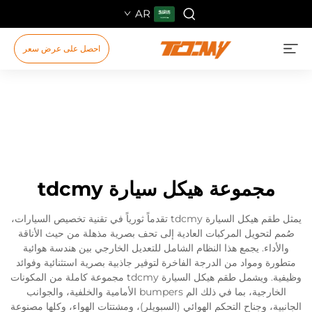
AR
احصل على عرض سعر
مجموعة هيكل سيارة tdcmy
يمثل طقم هيكل السيارة tdcmy تقدماً ثورياً في تقنية تخصيص السيارات،
صُمم لتحويل المركبات العادية إلى تحف بصرية مذهلة من حيث الأناقة
والأداء. يجمع هذا النظام الشامل للتعديل الخارجي بين هندسة هوائية
متطورة ومواد من الدرجة الفاخرة لتوفير جاذبية بصرية استثنائية وفوائد
وظيفية. ويشمل طقم هيكل السيارة tdcmy مجموعة كاملة من المكونات
الخارجية، بما في ذلك الم bumpers الأمامية والخلفية، والجوانب
الجانبية، وجناح التحكم الهوائي (السبويلر)، ومشتتات الهواء، وكلها مصنوعة