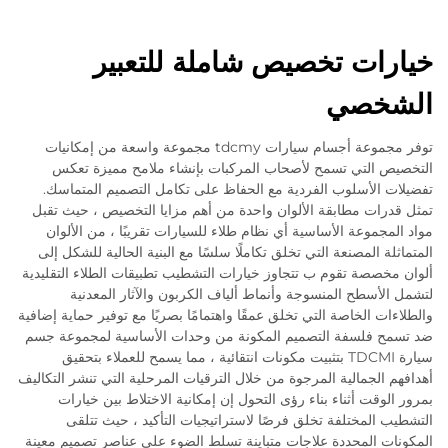
خيارات تخصيص شاملة للتعبير
الشخصي
توفر مجموعة أجسام سيارات tdcmy مجموعة واسعة من إمكانيات
التخصيص التي تسمح لأصحاب المركبات بإنشاء ملامح مميزة تعكس
تفضيلات الأسلوب الفردية مع الحفاظ على تكامل التصميم المتماسك.
تمثل قدرات مطابقة الألوان واحدة من أهم مزايا التخصيص ، حيث تقبل
مواد المجموعة الأساسية أي نظام طلاء للسيارات تقريبًا ، من الألوان
المتماثلة المصنعة التي تخلق تكاملًا سلسًا مع البنية الحالية للشكل إلى
ألوان مخصصة تقوم ب تتجاوز خيارات التشطيب تطبيقات الطلاء التقليدية
لتشمل الأسطح المنسوجة وأنماط ألياف الكربون والآثار المعدنية
والطلاءات الخاصة التي تخلق عمقًا واهتمامًا بصريًا مع توفير حماية إضافية
ضد تسمح فلسفة التصميم المكونة من وحدات الأساسية لمجموعة جسم
سيارة TDCMI بتثبيت مكونات انتقائية ، مما يسمح للعملاء بتحقيق
أهدافهم الجمالية المرجوة من خلال الترقيات المرحلية التي تنشر التكاليف
بمرور الوقت أثناء بناء رؤى التحول إن إمكانية الاختلاط بين خيارات
التشطيب المختلفة تخلق فرصًا لاستراتيجيات التأكيد ، حيث تتلقى
المكونات المحددة علاجات متباينة تسلط الضوء على عناصر تصميم معينة