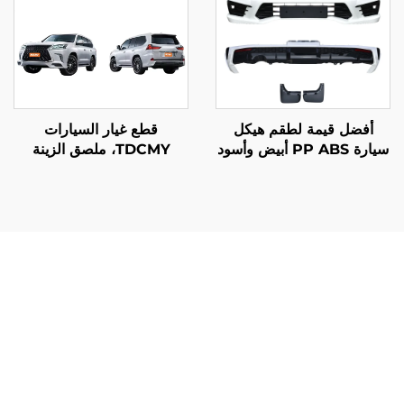
أفضل قيمة لطقم هيكل
قطع غيار السيارات
سيارة PP ABS أبيض وأسود
TDCMY، ملصق الزينة
من TDCMY مع صادم
الخلفي لهيكل السيارة لموديل
أمامي وصدام خلفي وجناح
Lexus LX570 من 2016
وواقي من الطين لسيارة لاند
إلى 2020
كروزر LC300-M
يُقدِّم طقم هيكل سيارة tdcmy قيمة استثنائية من خلال العديد
من الفوائد العملية التي تعزز بشكل مباشر تجربة القيادة ورضا
مالك السيارة. تمثّل التحسينات في الأداء الركيزة الأساسية لمزايا
هذا النظام، حيث تتضمن مكونات هوائية مصممة بعناية تقلل
مقاومة الرياح بنسبة تصل إلى خمسة عشر بالمائة مقارنةً
بالتكوينات القياسية. ويؤدي هذا الحد من السحب إلى تحسين
كفاءة استهلاك الوقود، ما يسمح للسائقين بتحقيق معدلات أفضل