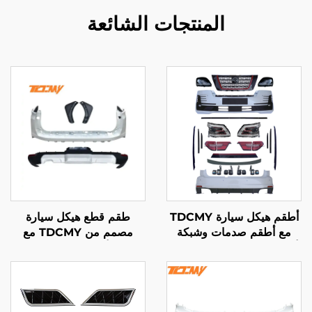
المنتجات الشائعة
أطقم هيكل سيارة TDCMY
طقم قطع هيكل سيارة
مع أطقم صدمات وشبكة
مصمم من TDCMY مع
أمامية وجناح ومصباح ضباب
صادم أمامي وجناح ونوافذ
ومصابيح أمامية LED
ومصابيح أمامية وخلفية
للنيسان باترول RSS 2021
لسيارة لاند كروزر
LC300GR