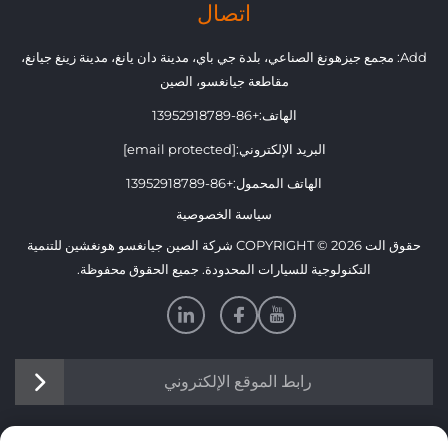
اتصال
Add: مجمع جيزهونغ الصناعي، بلدة جي باي، مدينة دان يانغ، مدينة زينغ جيانغ،
مقاطعة جيانغسو، الصين
الهاتف:
+86-13952918789
البريد الإلكتروني:
[email protected]
الهاتف المحمول:
+86-13952918789
سياسة الخصوصية
حقوق الت COPYRIGHT © 2026 شركة الصين جيانغسو هونغشين للتنمية
التكنولوجية للسيارات المحدودة. جميع الحقوق محفوظة.
رابط الموقع الإلكتروني
معلومات