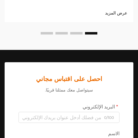
البيع ارتفاعًا كبيرًا في الطلب على مصدات لكزس LX570 وحلول
تحسين الهيكل ذات الجودة العالية. ومع تزايد رغبة أصحاب
عرض المزيد
السيارات الفاخرة متعددة الاستخدامات...
احصل على اقتباس مجاني
سيتواصل معك ممثلنا قريبًا.
البريد الإلكتروني
0/100
الاسم