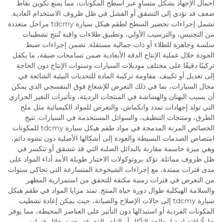
أحمال الإجهاد بشكل متساوٍ عبر أسطح المكونات، مما يمنع تكوين نقاط
ضعف قد تؤدي إلى التشقق أو الفشل في ظل ظروف الاستخدام العادية.
تشمل إجراءات تحضير السطح لطقم هيكل سيارة tdcmy مراحل متعددة
من التجنيس، والترسيب الأولي، وتطبيق طلاءات واقية تُنتج تشطيبات
سلسة وجاهزة للطلاء أو ذات جمالية مستقلة. تضمن إجراءات ضبط
الجودة خلال عملية الإنتاج الدقة الأبعادية ضمن تسامحات ضيقة، ما يكفل
تركيبًا دقيقًا على مختلف موديلات السيارات وسنوات الإنتاج دون الحاجة
إلى تعديل أو تكييف. مقاومة تركيبة المادة للتحديات البيئية الشائعة في
مجال السيارات، بما في ذلك التعرض للإشعاع فوق البنفسجي الذي يمكن
أن يسبب البهتان والهشاشة في المنتجات الرديئة، وتأثيرات التغير الحراري
التي تولد إجهادات تمدد وانكماش، والتعرض للمواد الكيميائية مثل ملح
الطرق، ومنتجات التنظيف، والسوائل المستخدمة في السيارات. تتيح
الخصائص المرنة المدمجة في مواد طقم هيكل سيارة tdcmy للمكونات
امتصاص الصدمات البسيطة والعودة إلى أشكالها الأصلية دون تشوه دائم،
وهي ميزة حاسمة مقارنة بالبدائل الصلبة التي قد تتشقق أو تنكسر في
ظل ظروف مماثلة. تؤكد بروتوكولات الاختبار طويلة الأمد أداء المواد على
مدى فترات ممتدة، مع إجراءات الشيخوخة المتسارعة التي تحاكي سنوات
من التعرض في فترات زمنية مكثفة للتحقق من استمرارية المظهر
والسلامة الهيكلية طوال دورة حياة المنتج. تمتد مزايا المواد في طقم هيكل
سيارة tdcmy إلى حالات الإصلاح والصيانة، حيث يمكن إعادة تشطيب
المكونات الفردية أو استبدالها دون التأثير على العناصر المحيطة، مما يوفر
حلولًا اقتصادية لمعالجة التآكل أو التلف الذي قد يحدث خلال فترات