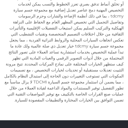
أو تخلق أنماط تدفق بصري تعزز الخطوط والنسب يمكن لخدمات
التخصيص المهنية دمج عناصر تعديل إضافية مع مجموعة جسم سيارة
tdcmy ، بما في ذلك أنظمة الإضاءة والشارات وحزم الرسومات
وتفاصيل التجميل التي تخصيص المظهر العام مع الحفاظ على النزاهة
الهيكلية والتركيب السليم يمكن استيعاب التفضيلات الإقليمية والتأثيرات
الثقافية من خلال اختلافات التصميم المتخصصة وتقنيات التشطيب التي
تعكس اتجاهات السيارات المحلية والروابط التراثية الفردية ، مما يجعل
مجموعة جسم سيارة tdcmy خيار تعديل ذي صلة عالمية ولك عادة ما
تبدأ عملية التخصيص بخدمات استشارية تساعد العملاء على تصور النتائج
المحتملة من خلال أدوات التصوير الرقمي والعينات المادية التي تظهر
كيف ستظهر الخيارات المختلفة على نماذج المركبات المحددة. تتيح مرونة
التثبيت تعديلات مستقبلية أو تحديثات لخيارات التخصيص ، مع تصميمات
المكونات التي تستوعب التغييرات دون الحاجة إلى استبدال النظام بالكامل
، مما يضمن أن استثمار مجموعة جسم السيارة TDCMI لا يزال مناسباً مع
تطور التفضيل توفير المستندات والمواد الداعمة لقيادة العملاء من خلال
عمليات صنع القرارات الخاصة بالتكييف مع توفير المواصفات التقنية التي
تضمن التوافق بين الخيارات المختارة والتطبيقات المقصودة للسيارة.