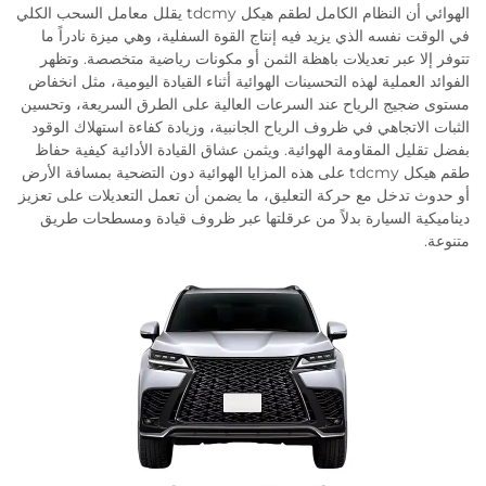
الهوائي أن النظام الكامل لطقم هيكل tdcmy يقلل معامل السحب الكلي
في الوقت نفسه الذي يزيد فيه إنتاج القوة السفلية، وهي ميزة نادراً ما
تتوفر إلا عبر تعديلات باهظة الثمن أو مكونات رياضية متخصصة. وتظهر
الفوائد العملية لهذه التحسينات الهوائية أثناء القيادة اليومية، مثل انخفاض
مستوى ضجيج الرياح عند السرعات العالية على الطرق السريعة، وتحسين
الثبات الاتجاهي في ظروف الرياح الجانبية، وزيادة كفاءة استهلاك الوقود
بفضل تقليل المقاومة الهوائية. ويثمن عشاق القيادة الأدائية كيفية حفاظ
طقم هيكل tdcmy على هذه المزايا الهوائية دون التضحية بمسافة الأرض
أو حدوث تدخل مع حركة التعليق، ما يضمن أن تعمل التعديلات على تعزيز
ديناميكية السيارة بدلاً من عرقلتها عبر ظروف قيادة ومسطحات طريق
متنوعة.