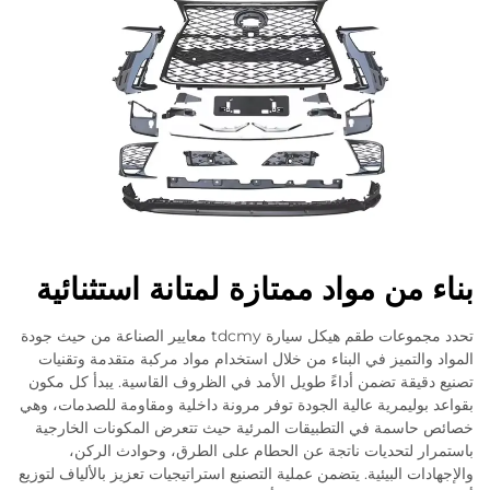
بناء من مواد ممتازة لمتانة استثنائية
تحدد مجموعات طقم هيكل سيارة tdcmy معايير الصناعة من حيث جودة
المواد والتميز في البناء من خلال استخدام مواد مركبة متقدمة وتقنيات
تصنيع دقيقة تضمن أداءً طويل الأمد في الظروف القاسية. يبدأ كل مكون
بقواعد بوليمرية عالية الجودة توفر مرونة داخلية ومقاومة للصدمات، وهي
خصائص حاسمة في التطبيقات المرئية حيث تتعرض المكونات الخارجية
باستمرار لتحديات ناتجة عن الحطام على الطرق، وحوادث الركن،
والإجهادات البيئية. يتضمن عملية التصنيع استراتيجيات تعزيز بالألياف لتوزيع