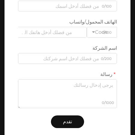
0/100
الهاتف المحمول/واتساب
Code
0/100
اسم الشركة
0/200
رسالة
0/1000
تقدم