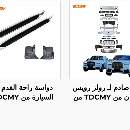
ادم لـ رولز رويس
دواسة راحة القدم 
كولينان من TDCMY من
إصدار 18-24 ترقية إلى
دواسات الوقود والف
إصدار 2025 الجديد بدون
والقابض، قطع غيا
المصابيح الأمامية LED
السيارات، دواسة ال