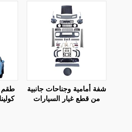
شفة أمامية وجناحات جانبية
طقم ص
من قطع غيار السيارات
الأصلية TDCMY لموديل
سوزوكي جيمني، طقم
هيكل واسع مع شبك أمامي