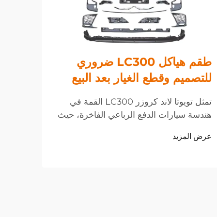
طقم هياكل LC300 ضروري
ما ا
للتصميم وقطع الغيار بعد البيع
الخي
والت
تمثل تويوتا لاند كروزر LC300 القمة في
هندسة سيارات الدفع الرباعي الفاخرة، حيث
شهد ق
تجمع بين الأداء القوي والتصميم الرفيع.
هائلا
عرض المزيد
بالنسبة لهواة تحسين مظهر ومزايا مركبتهم،
للمرك
عرض ا
توفر صناعة قطع الغيار بعد البيع مجموعة
الحضر
واسعة من...
المنص