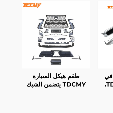
في
طقم هيكل السيارة
السيارة من TDCMY،
TDCMY يتضمن الشبك
رامل
الأمامي، مرآة الرؤية
ر
الخلفية، لوحة الترخيص
قدم
الخلفية لموديل Lexus