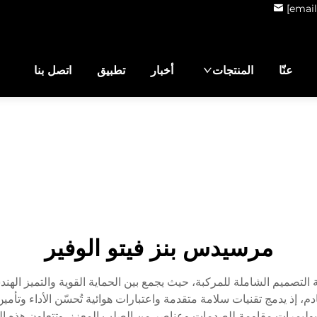
[email
عنّا
المنتجات
أخبار
تطبيق
اتصل بنا
مرسيدس بنز فيتو الوفير
التصميم الشاملة للمركبة، حيث يجمع بين الحماية القوية والتميز اله
دم، إذ يدمج تقنيات سلامة متقدمة واعتبارات هوائية تُحسّن الأداء وت
 بوليمرات مقاومة للصدمات وعناصر من الصلب المعزز. وتتعاون هذه ال