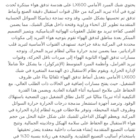
يحتوي شبك المبرد الأمامي LX600 على هندسة تدفق هواء مبتكرة تُحدث
ثورة في أداء تبريد المركبة من خلال قنوات استقبال دقيقة الصنع وأنماط
تدفق تم تحسينها بشكل علمي. وقد وجه نمذجة ديناميكا السوائل الحسابية
المتقدمة تطوير كل انحناء وزاوية وفتحة داخل هيكل الشبك، مما يضمن
أقصى كفاءة تبريد مع تقليل العقوبات الهوائية الديناميكية. ويتميز التصميم
المبتكر بعدة مناطق لتدفق الهواء تقوم بتوجيه هواء التبريد إلى مكونات
محددة في المركبة بدقة جراحية. تستهدف القنوات الأساسية لتبريد قلب
الرادياتير، مما يضمن تبديد حرارة مثالي لنظام تبريد المحرك. وتوجه
مسارات تدفق الهواء الثانوية الهواء إلى مبردات ناقل الحركة، وقنوات
تبريد الفرامل، وأنظمة المبرد المتوسط (الإنتركولر)، ما يشكل حلاً شاملاً
لإدارة الحرارة. ويقوم نظام الاستقبال ذي الهندسة المتغيرة في شبك
LX600 الأمامي بتعديل أنماط تدفق الهواء تلقائيًا بناءً على ظروف
التشغيل، حيث يفتح مسارات إضافية في الحالات ذات الطلب العالي، مع
الحفاظ على ملامح انسيابية أثناء القيادة العادية. ويضمن هذا القدرة
التكيفية أداء تبريدًا مثاليًا عبر كامل نطاق التشغيل دون التضحية باستهلاك
الوقود. وترصد أجهزة استشعار مدمجة درجات الحرارة حرارة السوائل
وظروف البيئة المحيطة، وتوفر ملاحظات فورية لنظام إدارة الحرارة في
المركبة. ويعظم الهيكل الداخلي للشبك على شكل خلية النحل من حجم
هواء الاستقبال مع الحفاظ على سلامة الهيكل وجاذبيته الجمالية. وتتيح
تقنيات التصنيع المتقدمة إنشاء هندسات داخلية معقدة يتعذر تحقيقها
باستخدام أساليب التصنيع التقليدية. والنتيجة هي زيادة بنسبة 30% في