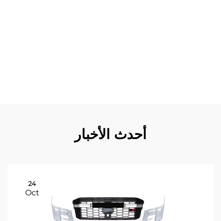
الظروف المناخية. وتوفر المزايا الجمالية المحسّنة تأثيراً بصرياً
فورياً، حيث تسهم عناصر التصميم المميزة في الشبك في رفع
قيمة إعادة البيع وزيادة فخر المالك بمركبته. ونظراً لتوافق هذا
المكوّن مع متطلبات الضمان الأصلي، يمكن للمالكين ترقية
مركباتهم دون إبطال تغطية الشركة المصنعة. كما أن متطلبات
الصيانة المنخفضة تُحسّن تجربة الملكية بشكل أكبر، إذ يتطلب
الشبك الأمامي LX600 تنظيفاً دوريّاً فقط للحفاظ على هيئته
ومقدرته الوظيفية المثلى.
أحدث الأخبار
24
Oct