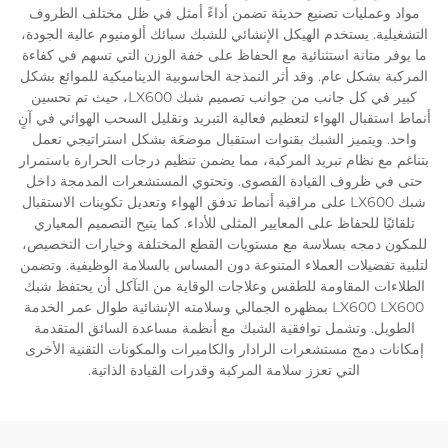
مواد وعمليات تصنيع حديثة تضمن أداءً أمثل في ظل مختلف الظروف
التشغيلية. يستخدم الهيكل الإنشائي للشبك سبائك ألومنيوم عالية الجودة،
ما يوفر متانة استثنائية مع الحفاظ على خفة الوزن التي تسهم في كفاءة
المركبة بشكل عام. وقد أثر النمذجة الحاسوبية الديناميكية للموائع بشكل
كبير في كل جانب من جوانب تصميم شبك LX600، حيث تم تحسين
أنماط استقبال الهواء لتعظيم فعالية التبريد وتقليل السحب الهوائي في آنٍ
واحد. ويتميز الشبك بقنوات استقبال موضعَة بشكل استراتيجي تعمل
بتناغم مع نظام تبريد المركبة، مما يضمن تنظيم درجات الحرارة باستمرار
حتى في ظروف القيادة القصوى. وتحتوي المستشعرات المدمجة داخل
شبك LX600 على مراقبة أنماط تدفق الهواء وتعديل تكوينات الاستقبال
تلقائيًا للحفاظ على المعايير المثلى للأداء. كما يتيح التصميم المعياري
للمكون دمجه بسلاسة مع مستويات القطع المختلفة وخيارات التخصيص،
لتلبية تفضيلات العملاء المتنوعة دون المساس بالسلامة الوظيفية. وتضمن
الطلاءات المقاومة للطقس وعلاجات الوقاية من التآكل أن يحتفظ شبك
LX600 LX600 بمظهره الجمالي وسلامته الإنشائية طوال عمر الخدمة
الطويل. وتشمل توافقية الشبك مع أنظمة مساعدة السائق المتقدمة
إمكانات دمج مستشعرات الرادار والكاميرات والمكونات التقنية الأخرى
التي تعزز سلامة المركبة وقدرات القيادة الذاتية.