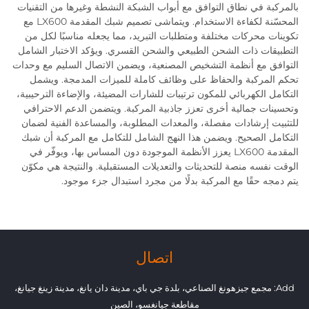
بالمركبة في نطاق التوافق مع أبواب الشبكة النشطة وغيرها من التقنيات
المحسّنة لكفاءة الاستخدام. ويتماشى تصميم شبك المقدمة LX600 مع
تكوينات محركات مختلفة ومتطلبات التبريد، مما يجعله مناسبًا لكل من
التطبيقات ذات الشحن الطبيعي والشحن القسري. ويؤكد الاختبار الشامل
التوافق مع أنظمة التشخيص المصنعية، ويضمن الاتصال السليم مع وحدات
تحكم المركبة والحفاظ على وظائف كاملة للميزات المدمجة. ويشمل
التكامل الكهربائي للمكون ترتيبات للشارات المضيئة، والإضاءة الترحيبية،
وتحسينات جمالية أخرى تعزز جاذبية المركبة. ويتضمن الدعم الاحترافي
للتثبيت إرشادات مفصلة، والمعدات المطلوبة، والمساعدة الفنية لضمان
التكامل الصحيح. ويضمن هذا النهج الشامل للتكامل مع المركبة أن شبك
المقدمة LX600 يعزز الأنظمة الموجودة دون المساس بها، ويوفّر في
الوقت نفسه منصة للتحديثات والتعديلات المستقبلية. والنتيجة هي مكوّن
يتم دمجه حقًا مع المركبة بدلًا من مجرد استبدال جزء موجود.
اتصال
Add: مجمع جيزهونغ الصناعي، بلدة جي باي، مدينة دان يانغ، مدينة زينغ جيانغ،
مقاطعة جيانغسو، الصين