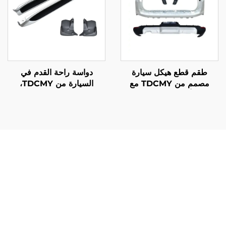
طقم قطع هيكل سيارة
دواسة راحة القدم في
مصمم من TDCMY مع
السيارة من TDCMY،
صادم أمامي وجناح ونوافذ
دواسات الوقود والفرامل
ومصابيح أمامية وخلفية
والقابض، قطع غيار
لسيارة لاند كروزر
السيارات، دواسة القدم
LC300GR
الجانبية PP لسيارة Lexus
LX570 2019
يُقدِّم شبك المبرد الأمامي LX600 فوائد كبيرة تؤثر بشكل مباشر
على أداء المركبة وطول عمرها ورضا المالك. يتمثل الميزة
الأساسية في الإدارة الفائقة لتدفق الهواء، حيث يزيد التصميم
الهندسي للشبك من كفاءة التبريد بنسبة تصل إلى 25 بالمئة
مقارنة بالبدائل التقليدية. وينتج عن هذه القدرة المحسّنة على
التبريد درجات حرارة أكثر اتساقاً للمحرك، مما يقلل من خطر
ارتفاع الحرارة أثناء ظروف القيادة الصعبة مثل السحب أو القيادة