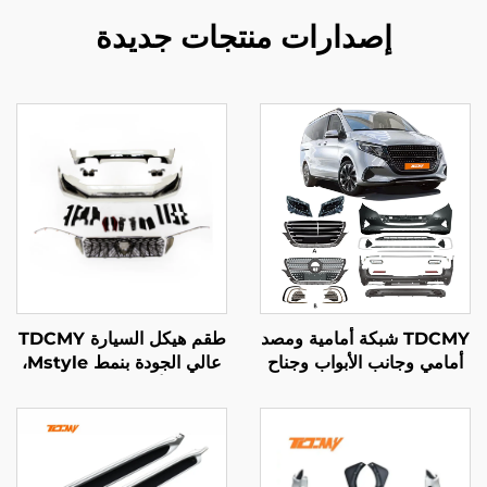
إصدارات منتجات جديدة
TDCMY شبكة أمامية ومصد
طقم هيكل السيارة TDCMY
أمامي وجانب الأبواب وجناح
عالي الجودة بنمط Mstyle،
خلفي، مجموعة هيكل خارجي
طقم أمامي وخلفي مع
لمرسيدس بنز Vito
إطارات إنارة لسيارة Toyota
Prado 2018-2020 FJ150