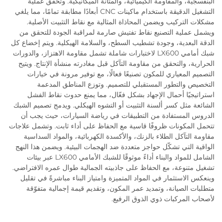
البنفسجية، والمقاومة الكيميائية، والمتانة الميكانيكية. وتُحقِّق عملية
التشغيل الدقيقة باستخدام ماكينات CNC أبعادًا مطابقة تمامًا، مما يلغي
مشكلات التركيب ويضمن المحاذاة المثالية مع نقاط التثبيت الأصلية.
ويشمل عملية التصنيع نقاط تفتيش صارمة لمراقبة الجودة للتحقق من
الدقة البعدية، وجودة تشطيب السطح، والسلامة الهيكلية. ويتم إخضاع كل
شبك أمامي LX600 لاختبارات شاملة تشمل مقاومة الاهتزاز، والدورات
الحرارية، والتحقق من مقاومة التآكل قبل مغادرته منشأة الإنتاج. ويتيح
التصميم المعياري للمكون تصنيعًا فعالًا، مع توفير مرونة في خيارات
التخصيص والتطور المستقبلي للتصميم. وتوزع المناطق المدعمة
استراتيجيًا أحمال الإجهاد بشكل فعّال، مما يمنع حدوث نقاط الفشل
الشائعة مثل كسر ألسنة التثبيت أو التشوه الهيكلي. ويدمج تصميم الشبك
الدروس المستفادة من التطبيقات في رياضة السيارات، حيث يجب أن
تتحمل المكونات ظروفًا قاسية مع الحفاظ على أداء ثابت. وتشمل علاجات
مقاومة التآكل الطلاء بالزنك، والأكسدة الكهربائية، والمواد السداسية
الواقية التي تشكّل حواجز متعددة ضد الهجمات البيئية. ويضمن هذا النهج
الشامل للمواد والبناء أداءً موثوقًا للشبك الأمامي LX600 عبر بيئات
تشغيل متنوعة، مع الحفاظ على جاذبيته الجمالية طوال عمره الافتراضي.
وينعكس الاستثمار في المواد المتميزة وامتياز البناء مباشرةً في تقليل
متطلبات الصيانة، وتمديد عمر المكون، وتقديم قيمة إجمالية متفوّقة
لأصحاب المركبات ذوي الذوق الرفيع.