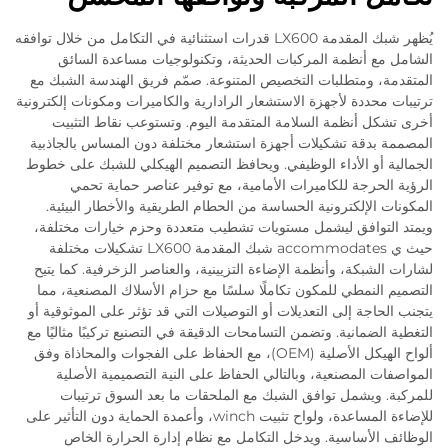
يُظهر شبك المقدمة LX600 قدرات استثنائية في التكامل من خلال توافقه
الشامل مع أنظمة المركبات الحديثة، وتكنولوجيات مساعدة السائق
المتقدمة، ومتطلبات التخصيص المتنوعة. صمّم فريق الهندسة الشبك مع
ترتيبات محددة لأجهزة الاستشعار الرادارية والكاميرات ومكونات إلكترونية
أخرى تشكل أنظمة السلامة المتقدمة اليوم. وتستوعب نقاط التثبيت
المصممة بدقة تشكيلات أجهزة استشعار مختلفة دون المساس بالجاذبية
الجمالية أو الأداء الوظيفي. ويحافظ التصميم الهيكلي للشبك على خطوط
الرؤية الحرجة للكاميرات الأمامية، مع توفير عناصر حماية تحمي
المكونات الإلكترونية الحساسة من الحطام الطريقية والأخطار البيئية.
ويمتد التوافق ليشمل مستويات تشطيب متعددة وحزم خيارات مختلفة،
حيث ي accommodates شبك المقدمة LX600 تشكيلات مختلفة
لشارات الشبكة، وأنظمة الإضاءة التزيينية، والعناصر الزخرفية. كما يتيح
التصميم النمطي للمكون تكاملًا سلسًا مع حزام الأسلاك المصنعية، مما
يتجنب الحاجة إلى التعديلات أو التوصيلات التي قد تؤثر على الموثوقية أو
التغطية الضمانية. وتضمن التسامحات الدقيقة في التصنيع تركيبًا مثاليًا مع
ألواح الهيكل الأصلية (OEM)، مع الحفاظ على الفجوات والمحاذاة وفق
المواصفات المصنعية، وبالتالي الحفاظ على النية التصميمية الأصلية
للمركبة. ويشمل توافق الشبك مع الملحقات ما بعد السوق ترتيبات
للإضاءة المساعدة، ولواح تثبيت winch، وأعمدة الحماية دون التأثير على
الوظائف الأساسية. ويدخل التكامل مع نظام إدارة الحرارة الخاص