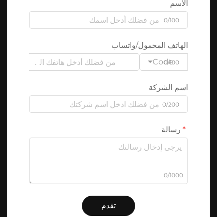
الاسم
0/100
الهاتف المحمول/واتساب
Code
0/100
اسم الشركة
0/200
رسالة
0/1000
تقدم