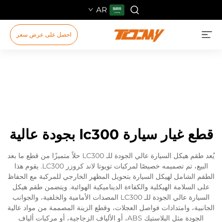
AR
احصل على عرض سعر
قطع غيار سيارة lc300 بجودة عالية
يُعد طقم هيكل السيارة عالي الجودة للـ LC300 حلاً متميزًا من قطع ما بعد
البيع، تم تصميمه خصيصًا لمركبات تويوتا لاند كروزر LC300. يقوم هذا
الطقم الشامل لهيكل السيارة بتحويل المظهر الخارجي للمركبة مع الحفاظ
على السلامة الهيكلية والكفاءة الديناميكية الهوائية. ويتضمن طقم هيكل
السيارة عالي الجودة للـ LC300 المصدات الأمامية والخلفية، والجوانب
الجانبية، وامتدادات فواصل العجلات، وقطع الزينة المصممة من مواد عالية
الجودة مثل البلاستيك ABS، أو الألياف الزجاجية، أو مركبات ألياف