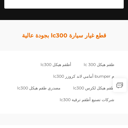
قطع غيار سيارة lc300 بجودة عالية
طقم هيكل lc 300
أطقم هيكل lc300
م bumper أمامي لاند كروزر lc300
طقم هيكل لكزس lc300
مصدري طقم هيكل lc300
شركات تصنيع أطقم ترقية lc300