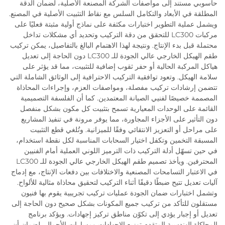
حاسوبي مستند إلى مواصفات الشركة المصنعة الأصلية، لضمان الدقة
المطلقة في الأبعاد والتكامل السلس مع نقاط التثبيت الأصلية في المصنع.
ويشمل عملية التطوير اختبارات مكثفة على نماذج أولية مثبتة فعليًا على
مركبات LC300 للتحقق من دقة التركيب وتحديد أي مشكلات تداخل
محتملة قبل بدء الإنتاج. ونتيجة لهذا الاهتمام البالغ بالتفاصيل، يمكن تركيب
طقم الهيكل الخارجي عالي الجودة للـ LC300 دون الحاجة إلى تعديل
هياكل المركبة الحالية أو حفر ثقوب إضافية للتثبيت، مما قد يؤثر على
سلامة الهيكل. وتعود توافقية التركيب الاحترافية إلى الوثائق الشاملة التي
تتضمن إرشادات تركيب مفصلة، ومواصفات العزم، وإجراءات المحاذاة
المصممة خصيصًا لفنيي الصيانة المعتمدين. كما أن الفلسفة التصميمية
القائمة على الوحدات المعيارية تسمح بتثبيت كل مكون بشكل منفصل
دون التأثير على الأجزاء المجاورة، مما يوفر مرونة في تنفيذ المشاريع
على مراحل أو التعزيز الانتقائي وفقًا للميزانية. وتُلغي قطع التثبيت
المسبقة التخمين وتكفل اختيار السحابات المناسبة لكل نقطة استخدام،
في حين تسهّل أدلة التركيب ذات الترميز اللوني العملية أمام الفنيين
المحترفين. ويأخذ تصميم طقم الهيكل الخارجي عالي الجودة للـ LC300
في الاعتبار التسامحات المصنعية والاختلافات بين دفعات الإنتاج، مع إدماج
آليات تعديل تتيح ضبطًا دقيقًا أثناء التركيب لتحقيق محاذاة مثالية للألواح.
وتشمل اختبارات ضمان الجودة عمليات تركيب تجريبية يقوم بها فنيون
مستقلون للتأكد من تركيب جميع المكونات بشكل صحيح دون الحاجة إلى
تعديل أو إجبار يؤدي إلى تكوّن مناطق تركيز إجهادات. ويؤكد برنامج
المحاكاة الهندسية المتقدم توزيع الإجهادات ومسارات الأحمال، لضمان أن