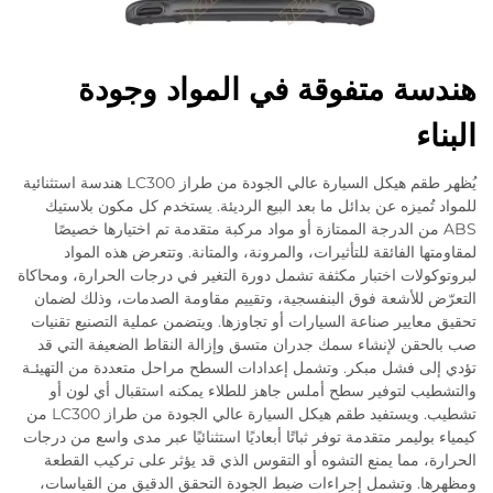
هندسة متفوقة في المواد وجودة
البناء
يُظهر طقم هيكل السيارة عالي الجودة من طراز LC300 هندسة استثنائية
للمواد تُميزه عن بدائل ما بعد البيع الرديئة. يستخدم كل مكون بلاستيك
ABS من الدرجة الممتازة أو مواد مركبة متقدمة تم اختيارها خصيصًا
لمقاومتها الفائقة للتأثيرات، والمرونة، والمتانة. وتتعرض هذه المواد
لبروتوكولات اختبار مكثفة تشمل دورة التغير في درجات الحرارة، ومحاكاة
التعرّض للأشعة فوق البنفسجية، وتقييم مقاومة الصدمات، وذلك لضمان
تحقيق معايير صناعة السيارات أو تجاوزها. ويتضمن عملية التصنيع تقنيات
صب بالحقن لإنشاء سمك جدران متسق وإزالة النقاط الضعيفة التي قد
تؤدي إلى فشل مبكر. وتشمل إعدادات السطح مراحل متعددة من التهيئـة
والتشطيب لتوفير سطح أملس جاهز للطلاء يمكنه استقبال أي لون أو
تشطيب. ويستفيد طقم هيكل السيارة عالي الجودة من طراز LC300 من
كيمياء بوليمر متقدمة توفر ثباتًا أبعاديًا استثنائيًا عبر مدى واسع من درجات
الحرارة، مما يمنع التشوه أو التقوس الذي قد يؤثر على تركيب القطعة
ومظهرها. وتشمل إجراءات ضبط الجودة التحقق الدقيق من القياسات،