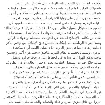
الأجنحة الجانبية من الاضطرابات الهوائية التي قد تؤثر على الثبات
واستهلاك الوقود. كما توفر حماية محسّنة لارتفاع الأرض بفضل مكونات
قاع السيارة المصممة بعناية، والتي تحجب المناطق الضعيفة من أضرار
الاصطدام دون التأثير على زوايا الاقتراب أو المغادرة المهمة لقدرات
القيادة الوعرة. وتمتاز خصائص امتصاص الصدمات المتقدمة المبنية في
تصميم طقم هيكل السيارة عالي الجودة للـ LC300 بقدرتها على تبدد طاقة
التصادم بشكل أكثر فعالية مقارنة بالمكونات البلاستيكية القياسية، ما قد
يقلل من تكاليف الإصلاح الناتجة عن الحوادث البسيطة أو حوادث الركن.
وتمتد الفوائد الوظيفية إلى إمكانات تحسين دمج الإضاءة، مع توفير أماكن
لأنظمة إضاءة مساعدة تعزز الرؤية أثناء القيادة الليلية أو الاستكشاف
الوعري. وتشمل تحسينات نظام التبريد مناطق سحب هواء أكبر وتحسين
توجيه تدفق الهواء، ما يساعد في الحفاظ على درجات حرارة تشغيل
مثالية خلال فترات التشغيل الطويلة تحت الأحمال العالية أو في الظروف
المناخية القصوى. ويأخذ تصميم طقم هيكل السيارة عالي الجودة للـ
LC300 بعين الاعتبار تأثير توزيع الوزن، باستخدام مواد خفيفة وتركيب
استراتيجي لتفادي التأثير السلبي على ديناميكية المركبة أو استهلاك
الوقود. كما تحمي خصائص مقاومة التآكل من أضرار الملح والتعرض
للمواد الكيميائية والتدهور البيئي التي تؤثر عادةً على المكونات المعدنية
غير المحمية في الظروف التشغيلية القاسية. وتتضاف هذه الفوائد الأدائية
إلى التحسينات الجمالية لتُشكّل ترقية شاملة للمركبة، مما يجعل الاستثمار
مبررًا من خلال تعزيز القدرة والأداء والحماية والحفاظ على القيمة على