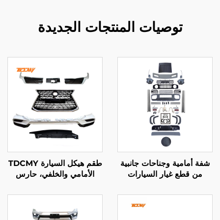
توصيات المنتجات الجديدة
شفة أمامية وجناحات جانبية
طقم هيكل السيارة TDCMY
من قطع غيار السيارات
الأمامي والخلفي، حارس
الأصلية TDCMY لموديل
الصدام، مصباح الضباب، شبك
سوزوكي جيمني، طقم هيكل
الوجه، قطعة تشكيل الباب
واسع مع شبك أمامي وخلفي
لموديل Lexus 570 لعام
ومصابيح أمامية
2021