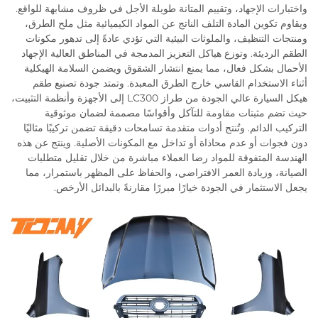
واختبارات الإجهاد، وتقييم المتانة طويلة الأجل في ظروف مشابهة للواقع.
ويقاوم تكوين المادة التلف الناتج عن المواد الكيميائية مثل ملح الطرق،
ومنتجات التنظيف، والملوثات البيئية التي تؤدي عادةً إلى تدهور مكونات
الطقم الرديئة. وتوزع هياكل التعزيز المدمجة في المناطق العالية الإجهاد
الأحمال بشكل فعال، مما يمنع انتشار الشقوق ويضمن السلامة الهيكلية
أثناء الاستخدام القاسي خارج الطرق المعبدة. وتمتد جودة تصنيع طقم
هيكل السيارة عالي الجودة من طراز LC300 إلى الأجهزة وأنظمة التثبيت،
حيث تضم مثبتات مقاومة للتآكل وأقواسًا مصممة لضمان موثوقية
التركيب الدائم. وتُنتج أدوات متقدمة تسامحات دقيقة تضمن تركيبًا مثاليًا
دون فجوات أو عدم محاذاة أو تداخل مع المكونات الأصلية. وينتج عن هذه
الهندسة المتفوقة للمواد رضا العملاء مباشرة من خلال تقليل متطلبات
الصيانة، وزيادة العمر الافتراضي، والحفاظ على المظهر باستمرار، مما
يجعل الاستثمار في الجودة خيارًا مبررًا مقارنةً بالبدائل الأرخص.