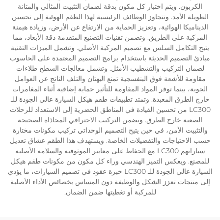
الكربون. ويتم اختبار كل مكون بدقة لضمان التثبيت المثالي والمتانة
الطويلة الأمد. وتتجاوز الوظائف الرئيسية لهذا الطقم الهوئية إلى تحسين
الديناميكا الهوائية، وتعزيز الحماية من الارتفاع عن الأرض، وزيادة هيمنة
المركبة على الطريق. وتضمن تقنيات التصنيع المتقدمة دقة الأبعاد، مما
يتيح التكامل السلس مع تصميم المركبة الأصلي. وتشمل الميزات التقنية
مبادئ التصميم الحديثة باستخدام برامج التصميم المعتمدة على الحاسوب
لضمان التركيب والتشطيب الأمثل. وتشمل معالجات السطح طلاءات
مقاومة للأشعة فوق البنفسجية تمنع البهتان والتلف الناتج عن العوامل
الجوية، بينما توفر المواد المقاومة للتأثير حماية إضافية أثناء المغامرات
خارج الطرق المعبدة. وتمتد تطبيقات طقم هيكل السيارة عالي الجودة للـ
LC300 من تحسين القيادة في المناطق الحضرية إلى الاستعداد للرحلات
الصعبة خارج الطرق. ويضمن التركيب الاحترافي المحاذاة الصحيحة
والتثبيت الآمن، في حين يتيح التصميم الوحداتي تركيب مكونات مختارة
حسب الاحتياجات والتفضيلات الخاصة. ويستهدف هذا الطقم عشاق تعديل
سياراتهم LC300 مع الحفاظ على معايير الموثوقية والسلامة الأصلية
للمصنع. ويعكس التميز الهندسي وراء كل مكون من مكونات طقم هيكل
السيارة عالي الجودة للـ LC300 خبرة عقود في تصميم السيارات، ما يؤدي
إلى منتجات تعزز الشكل والوظيفة دون المساس بخصائص الأداء الأصلية
للمركبة أو تغطيتها ضمن الضمان.