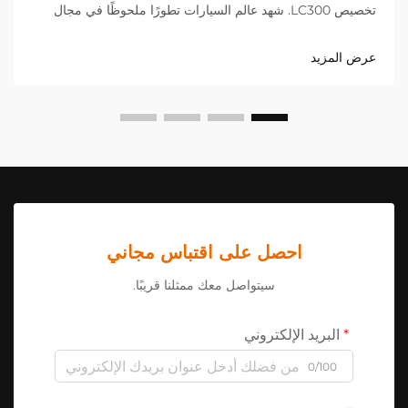
تخصيص LC300. شهد عالم السيارات تطورًا ملحوظًا في مجال
تخصيص السيارات الرياضية متعددة الاستخدامات، وتتصدر LC300
هذه الثورة. تُعد هذه السيارة الرائدة منصة مثالية للابتكار والتعديلات
عرض المزيد
حسب الطلب.
احصل على اقتباس مجاني
سيتواصل معك ممثلنا قريبًا.
البريد الإلكتروني
0/100