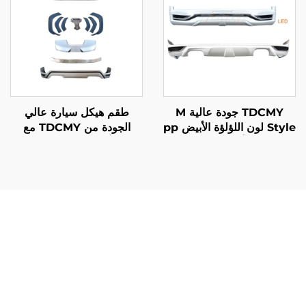
TDCMY جودة عالية M
طقم هيكل سيارة عالي
Style لون اللؤلؤة الأبيض pp
الجودة من TDCMY مع
Abs جناح أمامي جناح خلفي
صادم أمامي لعام 2022 لاند
مصباح LED لـ لاند كروزر
كروزر LC300-MP
LC200 2016
يُقدِّم طقم هيكل السيارة عالي الجودة للـ LC300 فوائد كبيرة
تُحدث تحولًا في تجربة قيادتك وقيمة مركبتك. يتمثل الميزة
الأساسية في الجاذبية البصرية المُحسَّنة، حيث يمنح طقم الهيكل
عالي الجودة للـ LC300 مظهرًا مميزًا وعدوانيًا يلفت الانتباه
ويحظى بالاحترام في أي تضاريس. كما يزيد هذا الطقم عالي
الجودة من قيمة إعادة بيع مركبتك بشكل ملحوظ، من خلال إضفاء