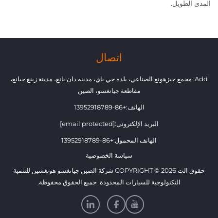
المدى الطويل.
اتصال
Add: مجمع جيزهونغ الصناعي، بلدة جي باي، مدينة دان يانغ، مدينة زينغ جيانغ،
مقاطعة جيانغسو، الصين
الهاتف:
+86-13952918789
البريد الإلكتروني:
[email protected]
الهاتف المحمول:
+86-13952918789
سياسة الخصوصية
حقوق الت COPYRIGHT © 2026 شركة الصين جيانغسو هونغشين للتنمية
التكنولوجية للسيارات المحدودة. جميع الحقوق محفوظة.