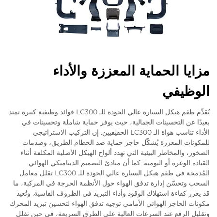
مزايا الحماية المعززة والأداء
الوظيفي
يُقدِّم طقم هيكل السيارة عالي الجودة للـ LC300 فوائد وظيفية كبيرة تمتد
بعيدًا عن التحسينات الجمالية، حيث يوفر حماية شاملة وتحسينات في
الأداء تناسب هواة الـ LC300 الحقيقيين. إن التركيب الاستراتيجي
للمكونات المعززة يُشكّل حاجز حماية ضد الحطام الطريق، وصدمات
الصخور، والمخاطر البيئية التي تهدد ألواح الهيكل الأصلية المكلفة أثناء
القيادة الوعرة أو اليومية. كما أن مبادئ التصميم الديناميكي الهوائي
المُدمجة في طقم هيكل السيارة عالي الجودة للـ LC300 تقلل معامل
السحب وتحسّن إدارة تدفق الهواء حول الأنظمة الحرجة في المركبة، ما
قد يعزز كفاءة استهلاك الوقود وأداء التبريد في الظروف القاسية. وتُعيد
مكونات الحاجز الهوائي الأمامي توجيه تدفق الهواء لتحسين تبريد المحرك
وتقليل الرفع عند السرعات العالية على الطرق السريعة، في حين تقلل