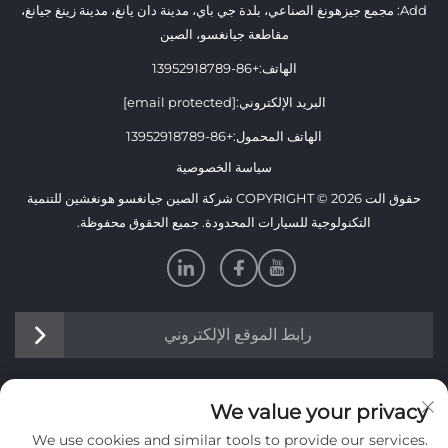
Add: مجمع جيزهونغ الصناعي، بلدة جي باي، مدينة دان يانغ، مدينة زينغ جيانغ،
مقاطعة جيانغسو، الصين
الهاتف:
+86-13952918789
البريد الإلكتروني:
[email protected]
الهاتف المحمول:
+86-13952918789
سياسة الخصوصية
حقوق الت COPYRIGHT © 2026 شركة الصين جيانغسو هونغشين للتنمية
التكنولوجية للسيارات المحدودة. جميع الحقوق محفوظة.
رابط الموقع الإلكتروني
معلومات
We value your privacy
We use cookies and similar tools to provide our services.
اشترك لتلقي نشرتنا الإخبارية الأسبوعية