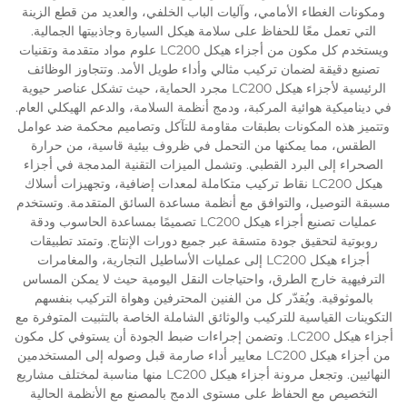
ومكونات الغطاء الأمامي، وآليات الباب الخلفي، والعديد من قطع الزينة
التي تعمل معًا للحفاظ على سلامة هيكل السيارة وجاذبيتها الجمالية.
ويستخدم كل مكون من أجزاء هيكل LC200 علوم مواد متقدمة وتقنيات
تصنيع دقيقة لضمان تركيب مثالي وأداء طويل الأمد. وتتجاوز الوظائف
الرئيسية لأجزاء هيكل LC200 مجرد الحماية، حيث تشكل عناصر حيوية
في ديناميكية هوائية المركبة، ودمج أنظمة السلامة، والدعم الهيكلي العام.
وتتميز هذه المكونات بطبقات مقاومة للتآكل وتصاميم محكمة ضد عوامل
الطقس، مما يمكنها من التحمل في ظروف بيئية قاسية، من حرارة
الصحراء إلى البرد القطبي. وتشمل الميزات التقنية المدمجة في أجزاء
هيكل LC200 نقاط تركيب متكاملة لمعدات إضافية، وتجهيزات أسلاك
مسبقة التوصيل، والتوافق مع أنظمة مساعدة السائق المتقدمة. وتستخدم
عمليات تصنيع أجزاء هيكل LC200 تصميمًا بمساعدة الحاسوب ودقة
روبوتية لتحقيق جودة متسقة عبر جميع دورات الإنتاج. وتمتد تطبيقات
أجزاء هيكل LC200 إلى عمليات الأساطيل التجارية، والمغامرات
الترفيهية خارج الطرق، واحتياجات النقل اليومية حيث لا يمكن المساس
بالموثوقية. ويُقدّر كل من الفنين المحترفين وهواة التركيب بنفسهم
التكوينات القياسية للتركيب والوثائق الشاملة الخاصة بالتثبيت المتوفرة مع
أجزاء هيكل LC200. وتضمن إجراءات ضبط الجودة أن يستوفي كل مكون
من أجزاء هيكل LC200 معايير أداء صارمة قبل وصوله إلى المستخدمين
النهائيين. وتجعل مرونة أجزاء هيكل LC200 منها مناسبة لمختلف مشاريع
التخصيص مع الحفاظ على مستوى الدمج بالمصنع مع الأنظمة الحالية