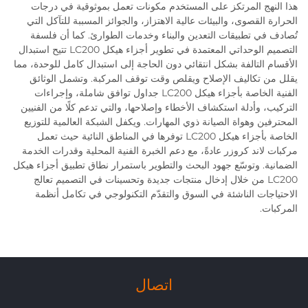
هذا النهج المرتكز على المستخدم مكونات تعمل بموثوقية في درجات
الحرارة القصوى، والبيئات عالية الاهتزاز، والجوائز المسببة للتآكل التي
تُصادف في تطبيقات التعدين والبناء وخدمات الطوارئ. كما أن فلسفة
التصميم الوحداتي المعتمدة في تطوير أجزاء هيكل LC200 تتيح استبدال
الأقسام التالفة بشكل انتقائي دون الحاجة إلى استبدال كامل للوحدة، مما
يقلل من تكاليف الإصلاح ويقلص وقت توقف المركبة. وتشمل الوثائق
الفنية الخاصة بأجزاء هيكل LC200 جداول توافق شاملة، وإجراءات
التركيب، وأدلة استكشاف الأخطاء وإصلاحها، والتي تدعم كلًا من الفنيين
المحترفين وهواة الصيانة ذوي المهارات. ويكفل الشبكة العالمية للتوزيع
الخاصة بأجزاء هيكل LC200 توفرها في المناطق النائية حيث تعمل
مركبات لاند كروزر عادةً، مع دعم الخبرة الفنية المحلية وقدرات الخدمة
الضمانية. وتوسّع جهود البحث والتطوير باستمرار نطاق تطبيق أجزاء هيكل
LC200 من خلال إدخال منتجات جديدة وتحسينات في التصميم تعالج
الاحتياجات الناشئة في السوق والتقدّم التكنولوجي في تكامل أنظمة
المركبات.
اتصال