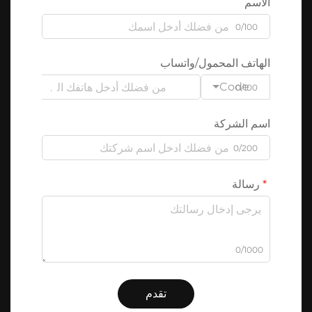
الاسم
0/100
الهاتف المحمول/واتساب
Code
0/100
اسم الشركة
0/200
رسالة
0/1000
تقدم