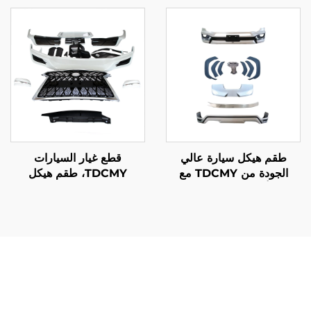
لمرسيدس بنز Vito
مصباح LED لـ لاند كروزر
LC200 2016
طقم هيكل سيارة عالي
قطع غيار السيارات
الجودة من TDCMY مع
TDCMY، طقم هيكل
صادم أمامي لعام 2022 لاند
السيارة، طقم الصدام،
كروزر LC300-MP
spoiler، شبك الوجه لموديل
Lexus LX570 أعوام 2016
و2017 و2018 و2019
و2020
المزايا التي تتمتع بها أجزاء LC200 من الجسم تظهر على الفور
عند مقارنتها بالبدائل العامة في السوق اللاحقة أو المكونات
الأصلية المرتدية. أولاً وقبل كل شيء، أجزاء جسم LC200 تقدم