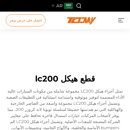
AR
احصل على عرض سعر
قطع هيكل lc200
تمثل أجزاء هيكل LC200 مجموعة شاملة من مكونات السيارات عالية
الأداء المصممة لتوفير موثوقية واستدامة استثنائية في التطبيقات الصعبة.
وتشمل أجزاء هيكل LC200 مجموعة واسعة من العناصر الخارجية
والهياكلية التي تم هندستها خصيصًا لسلسلة تويوتا لاند كروزر 200، مما
يوفر لأصحاب المركبات خيارات استبدال فاخرة تحافظ على معايير
الشركة المصنعة للمعدات الأصلية. وتشمل أجزاء هيكل LC200 الم
bumpers الأمامية والخلفية، والألواح الجانبية، وتجميعات الأبواب،