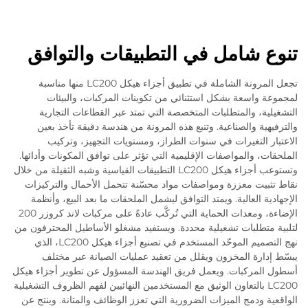
تنوع شامل في التطبيقات والتوافق
تجعل المرونة الشاملة في تطبيق أجزاء هيكل LC200 منها مناسبة
لمجموعة واسعة بشكل استثنائي من تكوينات المركبات، والبيئات
التشغيلية، والمتطلبات المتخصصة التي تمتد عبر القطاعات التجارية
والترفيهية والصناعية. وتنبع هذه المرونة من هندسة دقيقة تأخذ بعين
الاعتبار التغيرات في سنوات الطراز، ومستويات التجهيز، وتركيب
الملحقات، والمواصفات الإقليمية التي تؤثر على توافق المكونات وأدائها.
وتستوعب أجزاء هيكل LC200 التطبيقات القياسية وشبه الثقيلة من خلال
نقاط تثبيت معززة ومواصفات مواد محسّنة تتحمل الأحمال والتركيزات
الإجهادية العالية. ويمتد التوافق ليشمل الملحقات ما بعد البيع، وأنظمة
الإضاءة، ومعدات الحماية التي تُركَّب عادةً على مركبات لاند كروزر 200
لتلبية متطلبات تشغيلية محددة. ويستفيد مشغلو الأساطيل المحترفون من
نهج التصميم الموحّد المستخدم في تصنيع أجزاء هيكل LC200، الذي
يبسّط إدارة المخزون ويقلل من تعقيد عمليات الصيانة عبر مختلف
أسطول المركبات. ويعمل فريق الهندسة المسؤول عن تطوير أجزاء هيكل
LC200 بالتعاون الوثيق مع المستخدمين النهائيين لفهم الظروف التشغيلية
الواقعية ودمج الميزات الضرورية التي تعزز الوظائف والمتانة. وينتج عن