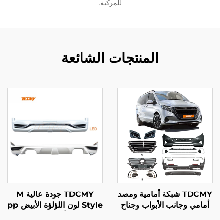
للمركبة.
المنتجات الشائعة
TDCMY شبكة أمامية ومصد
TDCMY جودة عالية M
أمامي وجانب الأبواب وجناح
Style لون اللؤلؤة الأبيض pp
خلفي، مجموعة هيكل خارجي
Abs جناح أمامي جناح خلفي