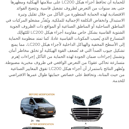
للحماية أن تحافظ أجزاء هيكل LC200 على سلامتها الهيكلية ومظهرها
حتى بعد سنوات من التعرض لظروف تشغيل قاسية. وتتضح الفوائد
الاقتصادية لهذه الحماية المتطورة من التآكل من خلال تقليل وتيرة
الاستبدال وانخفاض التكلفة الإجمالية للملكية. ويُقدِّر مشغلو المركبات في
المناطق الساحلية أو المناطق الصناعية أو المواقع ذات الظروف الجوية
الشتوية القاسية بشكل خاص مقاومة أجزاء هيكل LC200 للتَتَهالِك
المتسارع الذي يُصيب المكونات القياسية عادةً. كما تمتد منظومة الحماية
إلى الأسطح المخفية والهياكل الداخلية لأجزاء هيكل LC200، مما يمنع
تشكيل جيوب الصدأ التي قد تُضعف القوة الهيكلية أو تخلق مخاطر أمان.
وتشمل إجراءات ضمان الجودة لهذه الحماية من التآكل إجراءات إهرم
متسارعة تحاكي عقودًا من التعرض الواقعي في ظروف مخبرية مضبوطة.
وتُظهر النتائج باستمرار أن أجزاء هيكل LC200 تفوق المعايير الصناعية
من حيث المتانة، وتحافظ على خصائص حمايتها طوال عمرها الافتراضي
للخدمة.