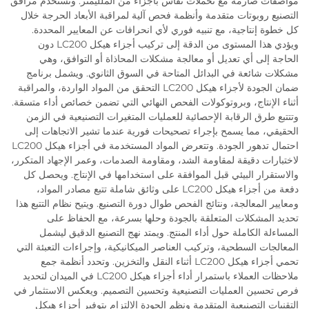
مواصفات صارمة مع تحملات تقاس بأجزاء من الملليمتر. وتستخدم مرافق
التصنيع روبوتات متقدمة وأنظمة فحص آلية لمراقبة الأبعاد الحرجة خلال
كل خطوة إنتاجية، مع تنبيه فوري لأي انحرافات عن المعايير المحددة.
ويؤدي هذا المستوى من الدقة إلى تركيب أجزاء هيكل LC200 دون
الحاجة إلى أي تعديل أو معالجة مشكلات المحاذاة أو التوافق، وهي
مشكلات شائعة في البدائل المتاحة في السوق الثانوي. ويشمل برنامج
ضمان الجودة لأجزاء هيكل LC200 التحقق من المواد الواردة، والمراقبة
أثناء الإنتاج، وبروتوكولات الفحص النهائي التي تضمن خصائص أداء متسقة.
وتتتبع طرق الرقابة الإحصائية للعمليات المتغيرات التصنيعية في الزمن
الحقيقي، مما يسمح بإجراء تصحيحات فورية عندما تشير الاتجاهات إلى
احتمال تدهور الجودة. وتتعرض المواد المستخدمة في أجزاء هيكل LC200
لاختبارات دقيقة لمقاومة الشد، ومقاومة الصدمات، وعمر الإجهاد المتكرر،
والاستقرار البيئي قبل الموافقة على استخدامها في الإنتاج. ويحصل كل
دفعة من أجزاء هيكل LC200 على وثائق شاملة تتبع مصادر المواد،
ومعايير المعالجة، ونتائج الفحص طوال دورة التصنيع. ويتيح نظام التتبع هذا
تحديد المشكلات المتعلقة بالجودة وحلها بسرعة، مع الحفاظ على
المساءلة الكاملة حول أداء المنتج. ويمتد نهج التصنيع الدقيق ليشمل
المعالجات السطحية، وتركيب العناصر الميكانيكية، وإجراءات التعبئة التي
تحمي أجزاء هيكل LC200 أثناء النقل والتخزين. وتحدد أنظمة جمع
ملاحظات العملاء باستمرار أداء أجزاء هيكل LC200 في الميدان لتحديد
فرص تحسين العمليات التصنيعية وتحسين التصميم. ويعكس الاستثمار في
التقنيات التصنيعية المتقدمة ونظم الجودة الالتزام بتوفير أجزاء هيكل