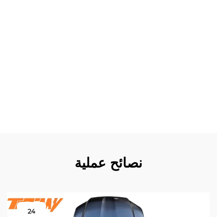
حيث تتطلب معظم طرازات المصد الخلفي لجيمني تنظيفًا دوريًا
وفحصًا فقط للحصول على أداء مثالي. وتضمن كفالة التوافق أن
يحافظ كل مصد خلفي لجيمني على تركيب مناسب وفقًا
للمواصفات المصنعية والإكسسوارات الخارجية. وتتوفر خدمات
التركيب الاحترافية على نطاق واسع لتركيب المصد الخلفي
لجيمني، رغم أن العديد من المالكين يقومون بالتركيب بنجاح
بشكل مستقل. وعادةً ما تأتي منتجات المصد الخلفي لجيمني
عالية الجودة مع ضمان يوفر راحة بال إضافية لاستثمارك. وتحمي
ميزات المقاومة البيئية ضد تآكل الملح والأضرار الناتجة عن
الأشعة فوق البنفسجية والتغيرات الشديدة في درجات الحرارة،
التي قد تُضعف أنظمة الحماية الأقل جودة.
نصائح عملية
24