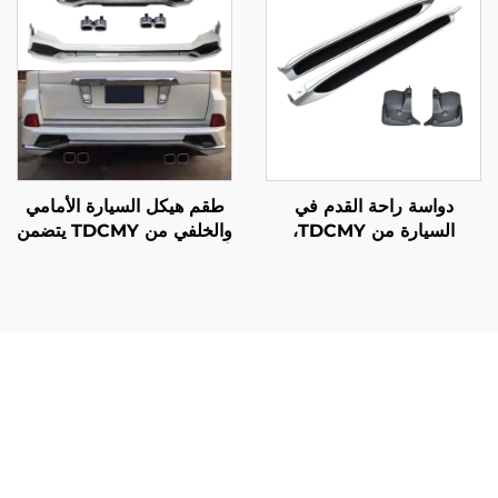
2021
كروزر LC300-M
دواسة راحة القدم في
طقم هيكل السيارة الأمامي
السيارة من TDCMY،
والخلفي من TDCMY يتضمن
دواسات الوقود والفرامل
أنبوب العادم المزدوج لموديل
والقابض، قطع غيار
Lexus LX570 من 2016
السيارات، دواسة القدم
إلى 2020
الجانبية PP لسيارة Lexus
LX570 2019
يُقدِّم المصد الخلفي لجيمني قيمة استثنائية من خلال قدراته
الشاملة في الحماية، التي تحمي استثمارك في المركبة من
الأضرار الباهظة. ويحظى مالكو المركبات بفوائد فورية ناتجة عن
مقاومة التصادم المحسّنة، التي تمنع إجراء إصلاحات باهظة الثمن
للهيكل بعد وقوع حوادث طفيفة أو أثناء القيادة خارج الطرق