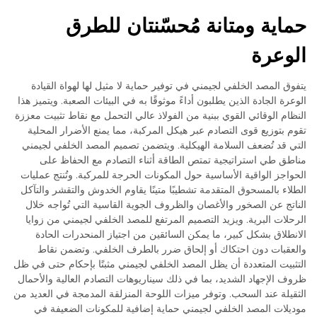
حماية ومتانة مُحسّنتان للطرق
الوعرة
يتفوق المصد الخلفي لجيمني في توفير حماية لا مثيل لها لهواة القيادة
الوعرة الجادة الذين يطلبون أداءً موثوقًا به في البيئات الصعبة. ويتميز هذا
النظام الوقائي القوي ببنية من الفولاذ عالي التحمل مع نقاط تثبيت معززة
تقوم بتوزيع قوى التصادم عبر هيكل المركبة، مما يمنع الأضرار المحلية
التي قد تُضعف السلامة الهيكلية. ويتضمن تصميم المصد الخلفي لجيمني
مناطق طي استراتيجية تمتص الطاقة أثناء التصادم مع الحفاظ على
الحواجز الواقية الأساسية حول المكونات الحرجة للمركبة. وتُنتج عمليات
الطلاء بالمسحوق المتقدمة تشطيبًا متينًا يقاوم الخدوش والتقشر والتآكل
الناتج عن الصخور والأغصان والظروف الجوية القاسية التي تُواجه خلال
الرحلات البرية. ويزيد التصميم المرتفع للمصد الخلفي لجيمني من زوايا
الانطلاق بشكل كبير، ما يمكن السائقين من اجتياز المنحدرات الحادة
والعقبات دون احتكاك أو إلحاق ضرر بالطرف الخلفي. وتضمن نقاط
التثبيت المتعددة أن يظل المصد الخلفي لجيمني مثبتًا بإحكام حتى في ظل
ظروف الإجهاد الشديد، بما في ذلك سيناريوهات التصادم العالية والأحمال
الثقيلة عند السحب. وتوفر ميزات اللوحة المنزلقة المدمجة في العديد من
موديلات المصد الخلفي لجيمني حماية إضافية للمكونات الضعيفة في