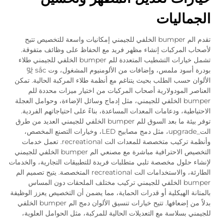
الجماليات
تقدم الم bumper الخلفي للجيمني إمكانيات واسعة للتخصيص تتيح
لأصحاب المركبات إنشاء مظهر فريد مع الحفاظ على وظائف متفوقة.
تشمل خيارات التشطيب المتعددة للم bumper الخلفي للجيمني طلاء
بودرة أسود ملمس، وإضافات من الألومنيوم المشغول، وت 맞 sắc
الألوان حسب الطلب بحيث يتناغم مع أنظمة طلاء المركبة الحالية. تمكن
العناصر المودولارية أصحاب المركبات من اختيار ميزات محددة للم
bumper الخلفي للجيمني، مثل إدماج وسائل الإضاءة، وحوامل العجلة
الاحتياطية، ودعامات المعدات المساعدة، بناءً على احتياجاتهم الفردية.
توفر بيئة ما بعد السوق للم bumper الخلفي للجيمني العديد من طرق
الت_upgrade، مثل دمج مصابيح LED، وخيارات التصنع المخصص،
وأنظمة تركيب متخصصة للمعدات الت recreational. تعمل خدمات
التخصيص الاحترافية مباشرة مع مصنعي الم bumper الخلفي للجيمني
لإنشاء حلول مخصصة تلبي متطلبات فريدة للتطبيقات التجارية، والخدمات
الطارئة، والاستخدامات الت recreational المتخصصة. يتيح تصميم الم
bumper الخلفي للجيمني تركيب مختلف الملحقات دون المساس
بالمتانة الهيكلية أو قدرات الحماية، مما يضمن أن التخصيص يعزز الوظيفة
بدلاً من إضعافها. تتيح خيارات تنسيق الألوان دمج الم bumper الخلفي
للجيمني بسلاسة مع التعديلات الحالية للمركبة، مثل الحوامل العلوية،