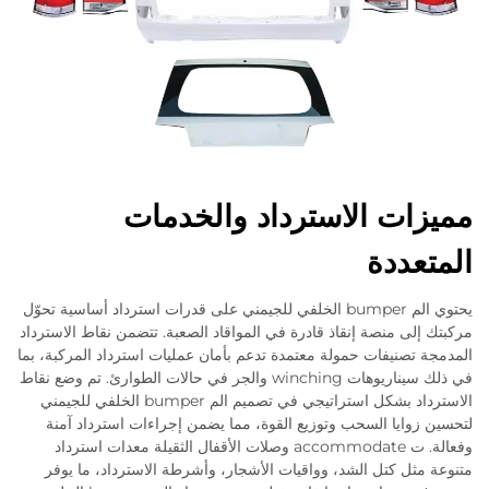
مميزات الاسترداد والخدمات
المتعددة
يحتوي الم bumper الخلفي للجيمني على قدرات استرداد أساسية تحوّل
مركبتك إلى منصة إنقاذ قادرة في المواقاد الصعبة. تتضمن نقاط الاسترداد
المدمجة تصنيفات حمولة معتمدة تدعم بأمان عمليات استرداد المركبة، بما
في ذلك سيناريوهات winching والجر في حالات الطوارئ. تم وضع نقاط
الاسترداد بشكل استراتيجي في تصميم الم bumper الخلفي للجيمني
لتحسين زوايا السحب وتوزيع القوة، مما يضمن إجراءات استرداد آمنة
وفعالة. ت accommodate وصلات الأقفال الثقيلة معدات استرداد
متنوعة مثل كتل الشد، وواقيات الأشجار، وأشرطة الاسترداد، ما يوفر