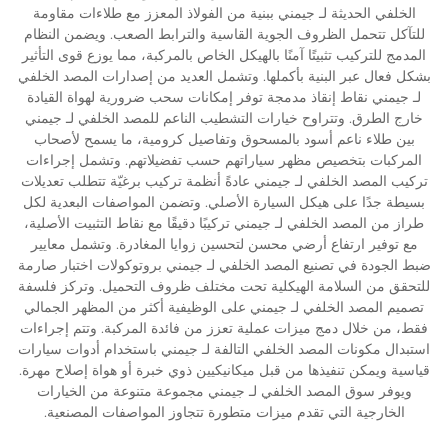
الخلفي الحديثة لـ جيمني ببنية من الفولاذ المعزز مع طلاءات مقاومة
للتآكل تتحمل الظروف الجوية القاسية والترابط الصعب. ويضمن النظام
المدمج للتركيب تثبيتًا آمنًا بالهيكل الخاص بالمركبة، مما يوزع قوى التأثير
بشكل فعال عبر البنية بأكملها. وتشمل العديد من إصدارات المصد الخلفي
لـ جيمني نقاط إنقاذ مدمجة توفر إمكانات سحب ضرورية لهواة القيادة
خارج الطرق. وتتراوح خيارات التشطيب الناعم للمصد الخلفي لـ جيمني
بين طلاء ناعم أسود بالمسحوق وتفاصيل كرومية، ما يسمح لأصحاب
المركبات بتخصيص مظهر سياراتهم حسب تفضيلاتهم. وتشمل إجراءات
تركيب المصد الخلفي لـ جيمني عادةً أنظمة تركيب برغيّة تتطلب تعديلات
بسيطة جدًا على هيكل السيارة الأصلي. وتضمن المواصفات البعدية لكل
طراز من المصد الخلفي لـ جيمني تركيبًا دقيقًا مع نقاط التثبيت الأصلية،
مع توفير ارتفاع أرضي محسن لتحسين زوايا المغادرة. وتشمل معايير
ضبط الجودة في تصنيع المصد الخلفي لـ جيمني بروتوكولات اختبار صارمة
للتحقق من السلامة الهيكلية تحت مختلف ظروف التحميل. وتركز فلسفة
تصميم المصد الخلفي لـ جيمني على الوظيفية أكثر من المظهر الجمالي
فقط، من خلال دمج ميزات عملية تعزز من فائدة المركبة. وتتم إجراءات
استبدال مكونات المصد الخلفي التالفة لـ جيمني باستخدام أدوات سيارات
قياسية ويمكن تنفيذها من قبل ميكانيكيين ذوي خبرة أو هواة إصلاح مهرة.
ويوفر سوق المصد الخلفي لـ جيمني مجموعة متنوعة من الخيارات
الخارجية التي تقدم ميزات متطورة تتجاوز المواصفات المصنعية.