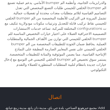
والدرابزينات الجانبية، وأنظمة الم bumper الأمامي. يدعم عملية تصنيع
الم bumper الخلفي للجيمني طلبات التصنع المخصص التي تعدل
التصاميم القياسية لتلائم متطلبات معدات محددة أو تفضيلات جمالية.
تشمل المرونة في التركيب للأنظمة المخصصة من الم bumper الخلفي
للجيمني نقاط تركيب قابلة للتعديل وترتيبات مكونات مودولارية تتكيف مع
ت configurations المختلفة للمركبة. تساعد خدمات الاستشارات
التصميمية الاحترافية العملاء على اختيار خيارات التخصيص المناسبة للم
bumper الخلفي للجيمني التي توازن بين الأهداف الجمالية والمتطلبات
العملية. يحافظ ضمان الجودة للتطبيقات المخصصة من الم bumper
الخلفي للجيمني على نفس المعايير الصارمة المطبقة على النماذج
الإنتاجية القياسية، مما يضمن الموثوقية والمتانة للتطبيقات المتخصصة.
يستمر سوق تخصيص الم bumper الخلفي للجيمني في التوسع مع إدخال
خيارات جديدة بانتظام لتلبية المتطلبات المتتطورة للعملاء والتقدم
التكنولوجي.
اتصال
Add: مجمع جيزهونغ الصناعي، بلدة جي باي، مدينة دان يانغ، مدينة زينغ جيانغ،