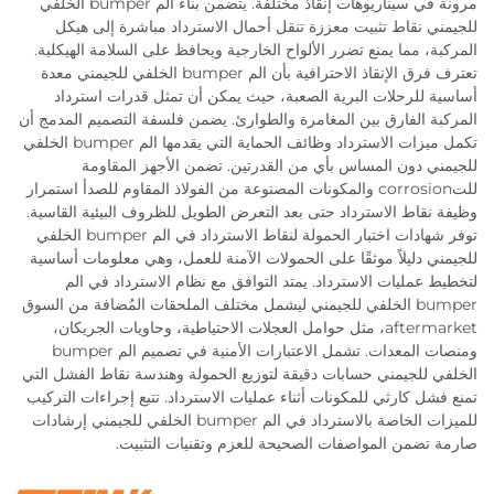
مرونة في سيناريوهات إنقاذ مختلفة. يتضمن بناء الم bumper الخلفي
للجيمني نقاط تثبيت معززة تنقل أحمال الاسترداد مباشرة إلى هيكل
المركبة، مما يمنع تضرر الألواح الخارجية ويحافظ على السلامة الهيكلية.
تعترف فرق الإنقاذ الاحترافية بأن الم bumper الخلفي للجيمني معدة
أساسية للرحلات البرية الصعبة، حيث يمكن أن تمثل قدرات استرداد
المركبة الفارق بين المغامرة والطوارئ. يضمن فلسفة التصميم المدمج أن
تكمل ميزات الاسترداد وظائف الحماية التي يقدمها الم bumper الخلفي
للجيمني دون المساس بأي من القدرتين. تضمن الأجهز المقاومة
للتcorrosion والمكونات المصنوعة من الفولاذ المقاوم للصدأ استمرار
وظيفة نقاط الاسترداد حتى بعد التعرض الطويل للظروف البيئية القاسية.
توفر شهادات اختبار الحمولة لنقاط الاسترداد في الم bumper الخلفي
للجيمني دليلاً موثقًا على الحمولات الآمنة للعمل، وهي معلومات أساسية
لتخطيط عمليات الاسترداد. يمتد التوافق مع نظام الاسترداد في الم
bumper الخلفي للجيمني ليشمل مختلف الملحقات المُضافة من السوق
aftermarket، مثل حوامل العجلات الاحتياطية، وحاويات الجريكان،
ومنصات المعدات. تشمل الاعتبارات الأمنية في تصميم الم bumper
الخلفي للجيمني حسابات دقيقة لتوزيع الحمولة وهندسة نقاط الفشل التي
تمنع فشل كارثي للمكونات أثناء عمليات الاسترداد. تتبع إجراءات التركيب
للميزات الخاصة بالاسترداد في الم bumper الخلفي للجيمني إرشادات
صارمة تضمن المواصفات الصحيحة للعزم وتقنيات التثبيت.