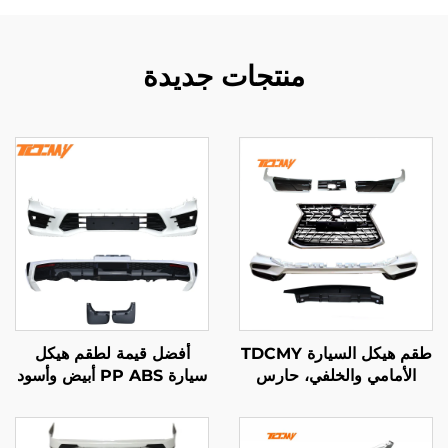
منتجات جديدة
طقم هيكل السيارة TDCMY
أفضل قيمة لطقم هيكل
الأمامي والخلفي، حارس
سيارة PP ABS أبيض وأسود
الصدام، مصباح الضباب، شبك
من TDCMY مع صادم
الوجه، قطعة تشكيل الباب
أمامي وصدام خلفي وجناح
لموديل Lexus 570 لعام
وواقي من الطين لسيارة لاند