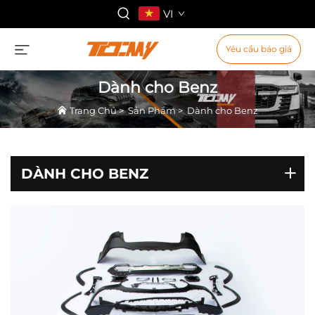
VI
Yêu cầu báo giá
Dành cho Benz
Trang Chủ
>
Sản Phẩm
>
Dành cho Benz
DÀNH CHO BENZ