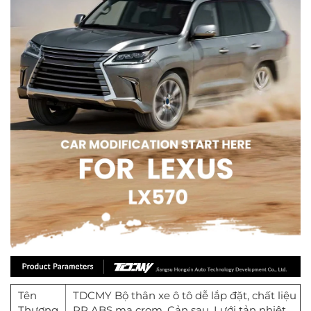
Tên
TDCMY Bộ thân xe ô tô dễ lắp đặt, chất liệu
Thương
PP ABS mạ crom, Cản sau, Lưới tản nhiệt