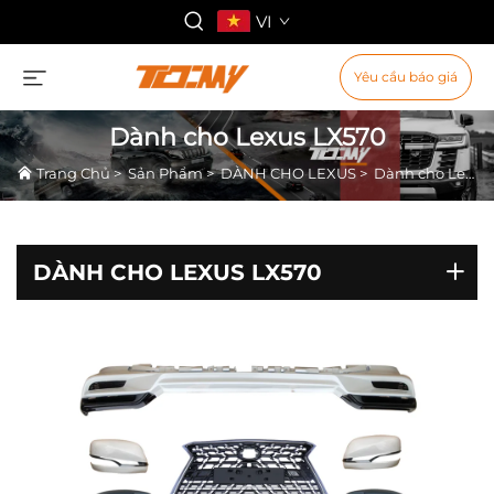
VI
Yêu cầu báo giá
Dành cho Lexus LX570
Trang Chủ
>
Sản Phẩm
>
DÀNH CHO LEXUS
>
Dành cho Lexus LX570
DÀNH CHO LEXUS LX570