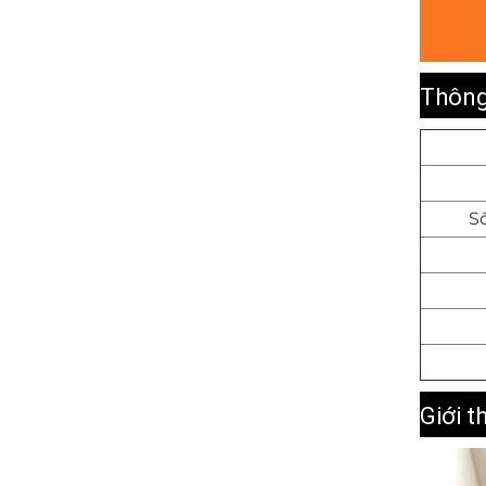
Thông
Số
Giới t