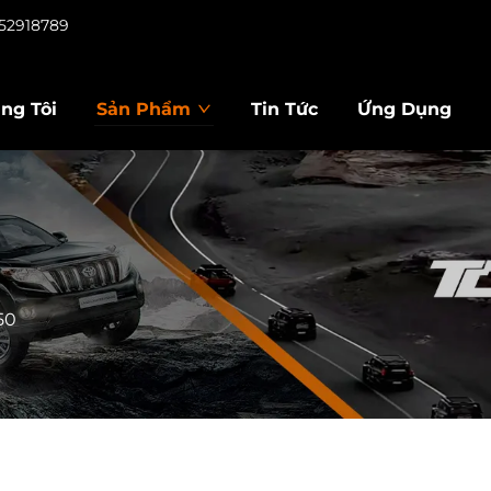
952918789
úng Tôi
Sản Phẩm
Tin Tức
Ứng Dụng
50