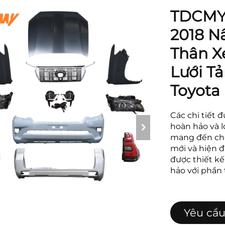
TDCMY 
2018 Nâ
Thân X
Lưới T
Toyota 
Các chi tiết 
hoàn hảo và 
mang đến cho
mới và hiện đ
được thiết k
hảo với phần 
Yêu cầu