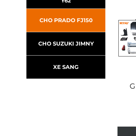
Y62
CHO PRADO FJ150
CHO SUZUKI JIMNY
XE SANG
G