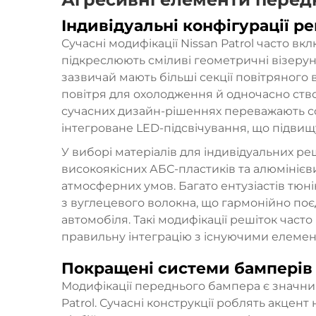
Індивідуальні конфігурації р
Сучасні модифікації Nissan Patrol часто вк
підкреслюють сміливі геометричні візерунк
зазвичай мають більші секції повітряного
повітря для охолодження й одночасно ств
сучасних дизайн-рішеннях переважають сот
інтегроване LED-підсвічування, що підвищу
У виборі матеріалів для індивідуальних ре
високоякісних АБС-пластиків та алюмінієви
атмосферних умов. Багато ентузіастів тюні
з вуглецевого волокна, що гармонійно по
автомобіля. Такі модифікації решіток част
правильну інтеграцію з існуючими елемен
Покращені системи бамперів
Модифікації переднього бампера є значни
Patrol. Сучасні конструкції роблять акцент