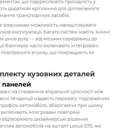
лементах, що підкреслюють прохідність у
ють додаткові кріплення для допоміжного
ймання транспортних засобів.
дає власникам можливість налаштовувати
мов експлуатації. Багато систем мають знімні
их умов руху — від міських середовищ до
ції бамперів часто включають інтегровані
 повітряного впуску, що покращують як
плекту кузовних деталей
 панелей
ані на створення візуальної цілісності між
часні тенденції надають перевагу подовженим
профіль автомобіля, зберігаючи при цьому
о включають інтегровані повітряні
 що відтворюють дизайнерські рішення
вплив автомобілів на кшталт Lexus 570, які