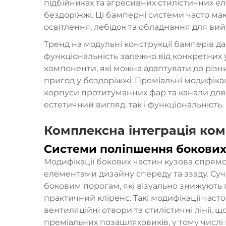
підбійниках та агресивних стилістичних е
бездоріжжі. Ці бамперні системи часто ма
освітлення, лебідок та обладнання для ви
Тренд на модульні конструкції бамперів 
функціональність залежно від конкретних у
компоненти, які можна адаптувати до різн
пригод у бездоріжжі. Преміальні модифіка
корпуси протитуманних фар та канали для
естетичний вигляд, так і функціональність.
Комплексна інтеграція ком
Системи поліпшення бокових
Модифікації бокових частин кузова спрямов
елементами дизайну спереду та ззаду. Су
боковим порогам, які візуально знижують 
практичний кліренс. Такі модифікації част
вентиляційні отвори та стилістичні лінії,
преміальних позашляховиків, у тому числі 