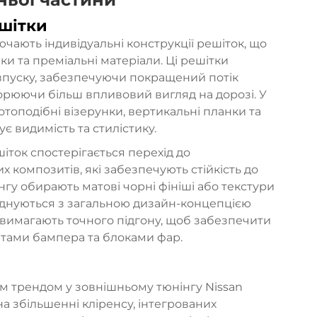
ешітки
лючають індивідуальні конструкції решіток, що
и та преміальні матеріали. Ці решітки
 впуску, забезпечуючи покращений потік
орюючи більш впливовий вигляд на дорозі. У
оподібні візерунки, вертикальні планки та
є видимість та стилістику.
шіток спостерігається перехід до
х композитів, які забезпечують стійкість до
нгу обирають матові чорні фініші або текстури
єднуються з загальною дизайн-концепцією
о вимагають точного підгону, щоб забезпечити
тами бампера та блоками фар.
м трендом у зовнішньому тюнінгу Nissan
 на збільшенні кліренсу, інтегрованих