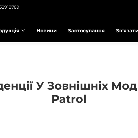
952918789
одукція
Новини
Застосування
Зв’язат
денції У Зовнішніх Мод
Patrol