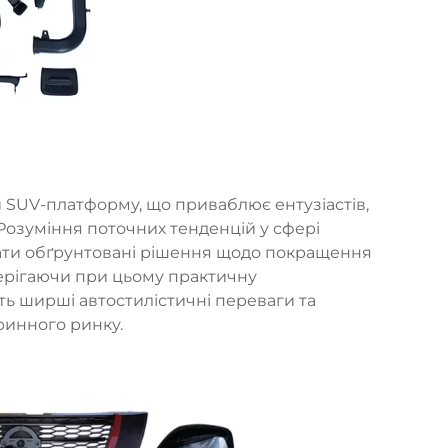
й SUV-платформу, що приваблює ентузіастів,
 Розуміння поточних тенденцій у сфері
ати обґрунтовані рішення щодо покращення
берігаючи при цьому практичну
ть ширші автостилістичні переваги та
ринного ринку.