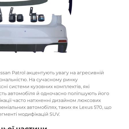
ssan Patrol акцентують увагу на агресивній
ональністю. На сучасному ринку
сні системи кузовних комплектів, які
сть автомобіля й одночасно поліпшують його
ікації часто натхненні дизайном люксових
міальних автомобілях, таких як Lexus 570, що
егменті модифікацій SUV.
ньої частини