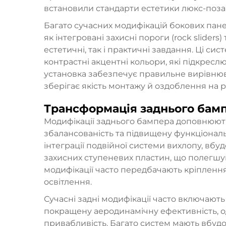
встановили стандарти естетики люкс-поза
Багато сучасних модифікацій бокових пане
як інтегровані захисні пороги (rock slider
естетичні, так і практичні завдання. Ці сис
контрастні акцентні кольори, які підкрес
установка забезпечує правильне вирівню
зберігає якість монтажу й оздоблення на рі
Трансформація заднього бам
Модифікації заднього бампера доповнюють
збалансованість та підвищену функціональн
інтеграції подвійної системи вихлопу, вбу
захисних ступеневих пластин, що полегшуют
модифікації часто передбачають кріплення
освітлення.
Сучасні задні модифікації часто включают
покращену аеродинамічну ефективність, 
привабливість. Багато систем мають вбудо