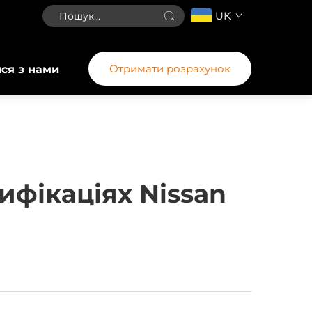
UK
Отримати розрахунок
ися з нами
ифікаціях Nissan