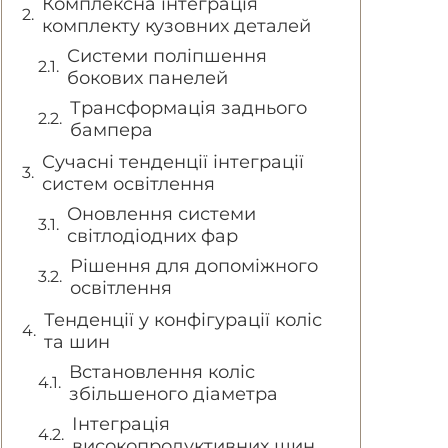
Комплексна інтеграція
комплекту кузовних деталей
Системи поліпшення
бокових панелей
Трансформація заднього
бампера
Сучасні тенденції інтеграції
систем освітлення
Оновлення системи
світлодіодних фар
Рішення для допоміжного
освітлення
Тенденції у конфігурації коліс
та шин
Встановлення коліс
збільшеного діаметра
Інтеграція
високопродуктивних шин