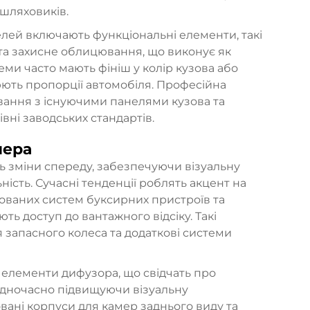
шляховиків.
лей включають функціональні елементи, такі
s) та захисне облицювання, що виконує як
теми часто мають фініш у колір кузова або
люють пропорції автомобіля. Професійна
вання з існуючими панелями кузова та
вні заводських стандартів.
пера
 зміни спереду, забезпечуючи візуальну
ість. Сучасні тенденції роблять акцент на
дованих систем буксирних пристроїв та
ь доступ до вантажного відсіку. Такі
 запасного колеса та додаткові системи
ь елементи дифузора, що свідчать про
одночасно підвищуючи візуальну
вані корпуси для камер заднього виду та