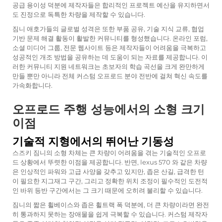
공급 용이성 덕분에 제작자들은 합리적인 프로젝트 예산을 유지하면서
도 진정으로 독특한 차량을 제작할 수 있습니다.
짐니 애호가들의 글로벌 성격은 또한 부품 공유, 기술 지식 교류, 협업
기반 문제 해결 활동이 활발한 커뮤니티를 형성했습니다. 온라인 포럼,
소셜 미디어 그룹, 전문 웹사이트 등은 제작자들이 어려움을 극복하고
성공적인 개조 방법을 공유하는 데 도움이 되는 자료를 제공합니다. 이
러한 커뮤니티 지원 네트워크는 초보자의 학습 곡선을 크게 완만하게
만들 뿐만 아니라 전체 커스텀 오프로드 분야 전반에 걸쳐 혁신 속도를
가속화합니다.
오프로드 주행 성능에서의 소형 크기
이점
기술적 지형에서의 뛰어난 기동성
스즈키 짐니의 소형 차체는 큰 차량이 어려움을 겪는 기술적인 오프로
드 상황에서 뚜렷한 이점을 제공합니다. 반면,
lexus 570
와 같은 차량
은 인상적인 파워와 고급 사양을 갖추고 있지만, 좁은 산길, 급격한 턴
이 필요한 지그재그 구간, 그리고 정확한 위치 조정이 필수적인 도전적
인 바위 등반 구간에서는 그 크기 때문에 오히려 불리할 수 있습니다.
짐니의 짧은 휠베이스와 좁은 휠트랙 폭 덕분에, 더 큰 차량이라면 완전
히 통과하지 못하는 장애물을 쉽게 극복할 수 있습니다. 커스텀 제작자