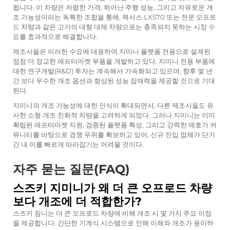
됩니다. 이 차량은 저렴한 가격, 뛰어난 주행 성능, 그리고 자유로운 개
조 가능성이라는 독특한 조합을 통해, 렉서스 LX570 또는 전문 오프로
드 차량과 같은 고가의 대형 대체 차량으로는 충족되지 못하는 시장 수
요를 효과적으로 해결합니다.
제조사들은 이러한 수요에 대응하여 지미니 플랫폼 전용으로 설계된
점점 더 정교한 애프터마켓 부품을 개발하고 있다. 지미니 전용 부품에
대한 연구개발(R&D) 투자는 계속해서 가속화되고 있으며, 향후 몇 년
간 보다 우수한 개조 옵션과 향상된 성능 잠재력을 제공할 것으로 기대
된다.
지미니의 개조 가능성에 대한 인식이 확대되면서, 다른 제조사들도 유
사한 소형·개조 친화적 차량을 고려하게 되었다. 그러나 지미니는 이미
확립된 애프터마켓 지원, 검증된 플랫폼 특성, 그리고 강력한 애호가 커
뮤니티를 바탕으로 경쟁 우위를 확보하고 있어, 신규 진입 업체가 단기
간 내 이를 빠르게 따라잡기는 어려울 것이다.
자주 묻는 질문(FAQ)
스즈키 지미니가 왜 더 큰 오프로드 차량
보다 개조에 더 적합한가?
스즈키 짐니는 더 큰 오프로드 차량에 비해 개조 시 몇 가지 주요 이점
을 제공합니다. 간단한 기계식 시스템으로 인해 이해와 개조가 용이하