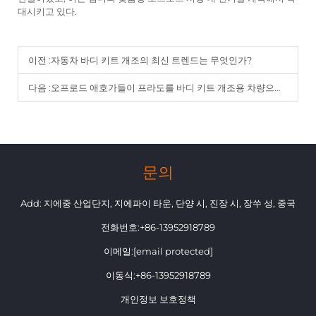
대시키고 있다.
이전 :
자동차 바디 키트 개조의 최신 트렌드는 무엇인가?
다음 :
오프로드 애호가들이 프라도를 바디 키트 개조용 차량으로 선택하는 이유
문의
Add: 지에중 산업단지, 지에파이 타운, 단양 시, 진장 시, 장쑤 성, 중국
전화번호:
+86-13952918789
이메일:
[email protected]
이동식:
+86-13952918789
개인정보 보호정책