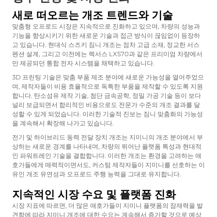
새로 떠오르는 개조 트렌드와 기술
맞춤형 오프로드 시장은 지속적으로 진화하고 있으며, 차량의 성능과
기능을 향상시키기 위한 새로운 기술과 접근 방식이 끊임없이 등장하
고 있습니다. 현대식 스즈키 짐니 개조는 점차 고급 소재, 정교한 서스
펜션 설계, 그리고 이전에는 렉서스 LX570과 같은 프리미엄 차량에서
만 제공되던 통합 전자 시스템을 채택하고 있습니다.
3D 프린팅 기술은 맞춤 부품 제조 분야에 새로운 가능성을 열어주었으
며, 제작자들이 비용 효율적으로 독특한 부품을 제작할 수 있도록 지원
합니다. 탄소섬유 제작 기술, 첨단 금속공학, 정밀 가공 기술 등이 보다
널리 보급되면서 합리적인 비용으로도 전문가 수준의 개조 결과를 달
성할 수 있게 되었습니다. 이러한 기술적 진보는 짐니 맞춤화의 가능성
을 계속해서 확장해 나가고 있습니다.
전기 및 하이브리드 동력 전달 장치 개조는 지미니의 개조 분야에서 부
상하는 새로운 경계를 나타내며, 차량의 뛰어난 플랫폼 특성과 현대적
인 파워트레인 기술을 결합합니다. 이러한 개조는 환경을 고려하는 애
호가들에게 매력적이면서도, 커스텀 제작자들이 지미니를 선호하는 이
유인 개조 유연성과 오프로드 주행 능력을 그대로 유지합니다.
지속적인 시장 수요 및 플랫폼 진화
시장 지표에 따르면, 더 많은 애호가들이 지미니 플랫폼의 잠재력을 발
견함에 따라 지미니 개조에 대한 수요는 계속해서 증가할 것으로 예상