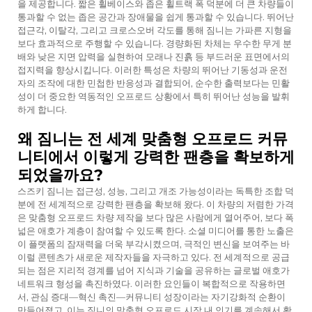
을 제공합니다. 짧은 휠베이스와 좁은 휠트랙 폭 덕분에 더 큰 차량들이
통과할 수 없는 좁은 공간과 장애물을 쉽게 통과할 수 있습니다. 뛰어난
접근각, 이탈각, 그리고 크로스오버 각도를 통해 짐니는 가파른 지형을
보다 효과적으로 주행할 수 있습니다. 경량화된 차체는 우수한 무게 분
배와 낮은 지면 압력을 실현하여 모래나 진흙 등 부드러운 표면에서의
접지력을 향상시킵니다. 이러한 특성은 차량의 뛰어난 기동성과 운전
자의 조작에 대한 민첩한 반응성과 결합되어, 순수한 출력보다는 민활
성이 더 중요한 역동적인 오프로드 상황에서 특히 뛰어난 성능을 발휘
하게 합니다.
왜 짐니는 전 세계 맞춤형 오프로드 커뮤
니티에서 이렇게 강력한 팬층을 확보하게
되었을까요?
스즈키 짐니는 접근성, 성능, 그리고 개조 가능성이라는 독특한 조합 덕
분에 전 세계적으로 강력한 팬층을 확보해 왔다. 이 차량의 저렴한 가격
은 맞춤형 오프로드 차량 제작을 보다 많은 사람에게 열어주어, 보다 폭
넓은 애호가 계층이 참여할 수 있도록 한다. 소셜 미디어를 통한 노출은
이 플랫폼의 잠재력을 더욱 부각시켰으며, 극적인 변신을 보여주는 바
이럴 콘텐츠가 새로운 제작자들을 자극하고 있다. 전 세계적으로 공급
되는 점은 지리적 경계를 넘어 지식과 기술을 공유하는 글로벌 애호가
네트워크 형성을 촉진하였다. 이러한 요인들이 복합적으로 작용하면
서, 관심 증대—혁신 촉진—커뮤니티 성장이라는 자기강화적 순환이
만들어졌고, 이는 짐니의 맞춤형 오프로드 시장 내 인기를 계속해서 확