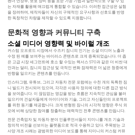
펜더 연장부, 보호 장비 등을 표준 가공 기법과 일반적으로 구할 수 있
는 자재를 활용해 매끄럽게 통합할 수 있습니다. 이러한 접근성은 실험
을 장려하며, 제작자들이 자신의 구체적인 요구사항과 선호도를 반영
한 독창적인 차량을 제작할 수 있도록 지원합니다.
문화적 영향과 커뮤니티 구축
소셜 미디어 영향력 및 바이럴 개조
커스텀 오프로드 시장에서 수즈키 짐니의 인기는 소셜 미디어 노출과
수정 된 예를 보여주는 바이러스 콘텐츠로 크게 증폭되었습니다. 더 좁
은 고급 시장 세그먼트에 호소 할 수있는 렉서스 570과 같은 더 비싼 대
안과는 달리, 짐니의 접근성 및 극적인 변화 잠재력은 더 넓은 청중에게
반향을 일으키는 콘텐츠를 만듭니다.
인스타그램, 유튜브, 그리고 자동차 전문 포럼에는 수천 개의 독특한 짐
니 빌드가 전시되어 있으며, 각각은 사용자 정의에 대한 다른 접근 방식
을 보여줍니다. 이 끊임없는 영감을 받는 흐름은 지속적인 관심을 불러
일으키며 건설자들에게 아이디어와 기술, 그리고 자신들만의 프로젝트
를 위한 동기를 제공합니다. 크게 변형된 짐니의 시각적 영향은 주식 외
모에 비해 상당한 참여를 창출하는 매력적인 전후 콘텐츠를 만듭니다.
전문 건축업자 및 자동차 분야 인플루언서들이 지미니를 개조 기술과
창의적 비전을 선보이는 플랫폼으로 적극 수용하고 있다. 주목받는 고
사양 개조 사례는 광범위한 미디어 보도를 통해 지미니의 커스텀 커뮤