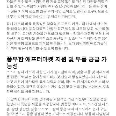
자들은 특수 도구나 광범위한 기술 교육 없이도 자신의 차량을 직접 작
업할 수 있다. 복잡한 차량인 렉서스 LX570과 달리, 짐니는 진단 장비
나 전문 지식이 필요한 많은 수리 작업 없이도 일반적인 도구만으로 집
내부의 간이 차고에서 정비 및 개조가 가능하다.
짐니 개조의 비용 효율성은 맞춤형 오프로드 커뮤니티 내에서 선순환
을 창출합니다. 제작자들은 다양한 접근 방식을 시도해 보고, 실수를 통
해 배우며, 고가의 차량을 개조할 때 발생하는 막대한 재정적 부담 없이
자신의 개조 작업을 반복적으로 개선할 수 있습니다. 이러한 접근 용이
성은 맞춤형 오프로드 제작을 민주화시켜, 보다 광범위한 애호가들이
이 취미 활동에 참여할 수 있도록 했습니다.
풍부한 애프터마켓 지원 및 부품 공급 가
능성
스즈키 짐니 개조에 대한 인기가 높아짐에 따라, 맞춤 부품 및 액세서리
를 전문으로 하는 활기찬 애프터마켓 산업이 형성되었습니다. 애프터
마켓 지원이 제한적인 틈새 차량과 달리, 짐니는 전 세계적으로 널리 보
급되어 있고, 대규모 애호가 기반이 있어 맞춤 부품 개발 분야에서 지속
적인 혁신을 이끌고 있습니다.
이 강력한 애프터마켓 생태계는 기본적인 외관 개선부터 진정한 성능
향상까지 폭넓은 제품을 제공합니다. 맞춤형 바디 키트, 서스펜션 시스
템, 방탄 장갑판, 전용 오프로드 장비 등은 여러 제조사에서 쉽게 구입
할 수 있으며, 종종 경쟁력 있는 가격으로 제공됩니다. 부품의 다양성과