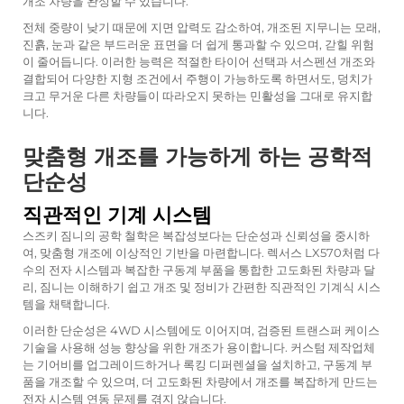
개조 차량을 완성할 수 있습니다.
전체 중량이 낮기 때문에 지면 압력도 감소하여, 개조된 지무니는 모래,
진흙, 눈과 같은 부드러운 표면을 더 쉽게 통과할 수 있으며, 갇힐 위험
이 줄어듭니다. 이러한 능력은 적절한 타이어 선택과 서스펜션 개조와
결합되어 다양한 지형 조건에서 주행이 가능하도록 하면서도, 덩치가
크고 무거운 다른 차량들이 따라오지 못하는 민활성을 그대로 유지합
니다.
맞춤형 개조를 가능하게 하는 공학적
단순성
직관적인 기계 시스템
스즈키 짐니의 공학 철학은 복잡성보다는 단순성과 신뢰성을 중시하
여, 맞춤형 개조에 이상적인 기반을 마련합니다. 렉서스 LX570처럼 다
수의 전자 시스템과 복잡한 구동계 부품을 통합한 고도화된 차량과 달
리, 짐니는 이해하기 쉽고 개조 및 정비가 간편한 직관적인 기계식 시스
템을 채택합니다.
이러한 단순성은 4WD 시스템에도 이어지며, 검증된 트랜스퍼 케이스
기술을 사용해 성능 향상을 위한 개조가 용이합니다. 커스텀 제작업체
는 기어비를 업그레이드하거나 록킹 디퍼렌셜을 설치하고, 구동계 부
품을 개조할 수 있으며, 더 고도화된 차량에서 개조를 복잡하게 만드는
전자 시스템 연동 문제를 겪지 않습니다.