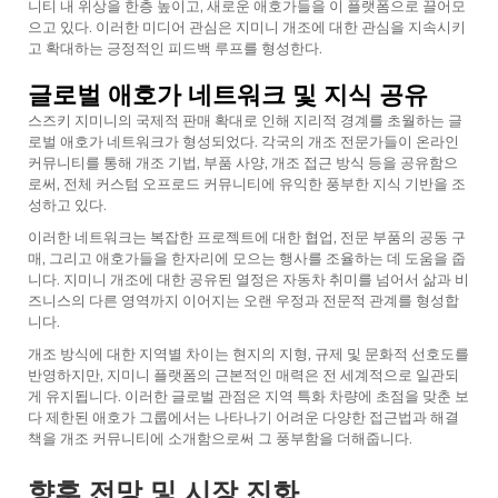
니티 내 위상을 한층 높이고, 새로운 애호가들을 이 플랫폼으로 끌어모
으고 있다. 이러한 미디어 관심은 지미니 개조에 대한 관심을 지속시키
고 확대하는 긍정적인 피드백 루프를 형성한다.
글로벌 애호가 네트워크 및 지식 공유
스즈키 지미니의 국제적 판매 확대로 인해 지리적 경계를 초월하는 글
로벌 애호가 네트워크가 형성되었다. 각국의 개조 전문가들이 온라인
커뮤니티를 통해 개조 기법, 부품 사양, 개조 접근 방식 등을 공유함으
로써, 전체 커스텀 오프로드 커뮤니티에 유익한 풍부한 지식 기반을 조
성하고 있다.
이러한 네트워크는 복잡한 프로젝트에 대한 협업, 전문 부품의 공동 구
매, 그리고 애호가들을 한자리에 모으는 행사를 조율하는 데 도움을 줍
니다. 지미니 개조에 대한 공유된 열정은 자동차 취미를 넘어서 삶과 비
즈니스의 다른 영역까지 이어지는 오랜 우정과 전문적 관계를 형성합
니다.
개조 방식에 대한 지역별 차이는 현지의 지형, 규제 및 문화적 선호도를
반영하지만, 지미니 플랫폼의 근본적인 매력은 전 세계적으로 일관되
게 유지됩니다. 이러한 글로벌 관점은 지역 특화 차량에 초점을 맞춘 보
다 제한된 애호가 그룹에서는 나타나기 어려운 다양한 접근법과 해결
책을 개조 커뮤니티에 소개함으로써 그 풍부함을 더해줍니다.
향후 전망 및 시장 진화