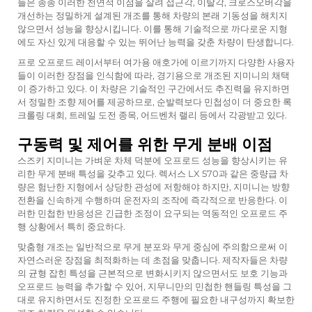
들은 종종 이러한 천연적 이점을 살려 접근각, 이탈각, 크로스오버각을
개선하는 정밀하게 설계된 개조를 통해 차량의 본래 기동성을 해치지
않으면서 성능을 향상시킵니다. 이를 통해 기술적으로 까다로운 지형
에도 자신 있게 대응할 수 있는 뛰어난 능력을 갖춘 차량이 탄생합니다.
프로 오프로드 레이서부터 여가용 애호가에 이르기까지 다양한 사용자
들이 이러한 장점을 인식함에 따라, 경기용으로 개조된 지미니의 채택
이 증가하고 있다. 이 차량은 기술적인 구간에서도 추진력을 유지하면
서 정밀한 조향 제어를 제공하므로, 순발력보다 민첩성이 더 중요한 록
크롤링 대회, 트레일 도전 종목, 어드벤처 랠리 등에서 각광받고 있다.
구동력 및 제어를 위한 무게 분배 이점
스즈키 지미니는 가벼운 차체 덕분에 오프로드 성능을 향상시키는 유
리한 무게 분배 특성을 갖추고 있다. 렉서스 LX 570과 같은 중량급 차
량은 험난한 지형에서 상당한 관성에 저항해야 하지만, 지미니는 방향
전환을 신속하게 수행하며 운전자의 조작에 즉각적으로 반응한다. 이
러한 민첩한 반응성은 긴급한 조정이 요구되는 역동적인 오프로드 주
행 상황에서 특히 중요하다.
맞춤형 개조는 일반적으로 무게 분포와 무게 중심에 주의함으로써 이
자연스러운 장점을 최적화하는 데 초점을 맞춥니다. 제작자들은 차량
의 균형 잡힌 특성을 근본적으로 변화시키지 않으면서도 보호 기능과
오프로드 능력을 추가할 수 있어, 지무니만의 민첩한 핸들링 특성을 그
대로 유지하면서도 진정한 오프로드 주행에 필요한 내구성까지 확보한