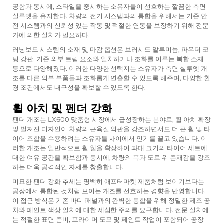
공함과 동시에, 스타일을 중시하는 소유자들이 선호하는 깔끔한 측면
실루엣을 유지한다. 차량의 전기 시스템과의 통합을 위해서는 기존 안
전 시스템과의 신뢰성 있는 작동 및 적절한 연동을 보장하기 위해 전문
가에 의한 설치가 필요하다.
러닝보드 시스템의 소재 및 마감 옵션은 브러시드 알루미늄, 파우더 코
팅 강판, 기존 외부 트림 요소와 일치하거나 조화를 이루는 복합 소재
등으로 다양해졌다. 이러한 다양한 선택지는 소유자가 측면 실루엣 개
조를 다른 외부 부품들과 조화롭게 연출할 수 있도록 해주며, 다양한 환
경 조건에서도 내구성을 확보할 수 있도록 한다.
휠 아치 및 펜더 강화
펜더 개조는 LX600 맞춤형 시장에서 급성장하는 분야로, 휠 아치 확장
및 벌져진 디자인이 차량의 근육질 외관을 강조하면서도 더 큰 휠 및 타
이어 조합을 수용하려는 소유자들 사이에서 인기를 끌고 있습니다. 이
러한 개조는 일반적으로 휠 웰을 확장하여 과대 크기의 타이어 세트에
대한 여유 공간을 확보함과 동시에, 차량의 폭과 도로 위 존재감을 강조
하는 더욱 공격적인 자세를 창출합니다.
미묘한 펜더 강화 추세는 명백히 애프터마켓 제품처럼 보이기보다는
공장에서 통합된 것처럼 보이는 개조를 선호하는 경향을 반영합니다.
이 접근 방식은 기존 바디 패널과의 완벽한 통합을 위해 정밀한 제조 공
차와 페인트 색상 일치에 대한 세심한 주의를 요구합니다. 전문 설치에
는 적절한 표면 준비, 프라이머 도포 및 페인트 작업이 포함되어 공장