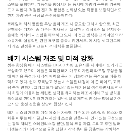
스템을 포함하며, 기능성을 향상시키는 동시에 차량의 독특한 외관에
도 기여한다. 적절한 전기적 통합은 신뢰성 있는 작동을 보장하면서도
현지 차량 관련 규정을 준수하도록 한다.
트레일러 히치 통합은 후방 범퍼 개조 시 중요한 고려 사항으로, 최근
유행하는 디자인 중 다수는 미사용 시 깔끔한 시각적 라인을 유지하는
은폐형 리시버 시스템을 채택하고 있다. 이 접근 방식은 프리미엄 SUV
소유자의 실용적인 견인 요구를 충족시키면서도, 이 시장 세그먼트에
서 개조 결정을 이끄는 미적 매력을 보존한다.
배기 시스템 개조 및 미적 강화
성능 향상용 배기 시스템은 LX600 차량 소유자들 사이에서 인기가 급
부상하고 있으며, 이들은 독특한 배기 매구 디자인과 라우팅 구성을 통
해 배기음 특성과 시각적 매력을 동시에 강화하려는 목적으로 이를 채
택하고 있다. 현재 주목받고 있는 시스템은 내경이 더 큰 파이프, 고유
량 촉매 변환기, 그리고 보다 몰입감 있는 배기음을 생성하면서도 럭셔
리 차량에 어울리는 세련된 성격을 유지하는 레조네이터 구성 방식을
특징으로 한다. 이러한 개조는 일반적으로 제한적인 성능 향상을 가져
오지만, 운전 경험을 상당히 향상시킨다.
배기 시스템 개조의 미적 요소는 차량의 기존 외관 스타일링 요소와 조
화를 이루는 배기 끝단 디자인에 초점을 맞춥니다. 인기 있는 구성으로
는 광택 처리된 스테인리스강 끝단, 블랙 크롬 마감, 그리고 후면 범퍼
어셈블리와 비례적으로 균형 잡힌 시각적 흥미를 창출하는 기하학적