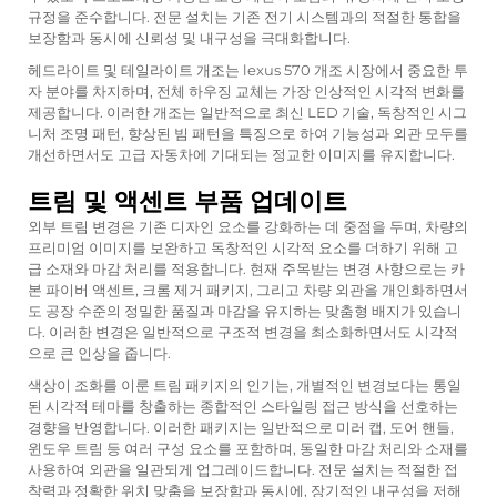
규정을 준수합니다. 전문 설치는 기존 전기 시스템과의 적절한 통합을
보장함과 동시에 신뢰성 및 내구성을 극대화합니다.
헤드라이트 및 테일라이트 개조는
lexus 570
개조 시장에서 중요한 투
자 분야를 차지하며, 전체 하우징 교체는 가장 인상적인 시각적 변화를
제공합니다. 이러한 개조는 일반적으로 최신 LED 기술, 독창적인 시그
니처 조명 패턴, 향상된 빔 패턴을 특징으로 하여 기능성과 외관 모두를
개선하면서도 고급 자동차에 기대되는 정교한 이미지를 유지합니다.
트림 및 액센트 부품 업데이트
외부 트림 변경은 기존 디자인 요소를 강화하는 데 중점을 두며, 차량의
프리미엄 이미지를 보완하고 독창적인 시각적 요소를 더하기 위해 고
급 소재와 마감 처리를 적용합니다. 현재 주목받는 변경 사항으로는 카
본 파이버 액센트, 크롬 제거 패키지, 그리고 차량 외관을 개인화하면서
도 공장 수준의 정밀한 품질과 마감을 유지하는 맞춤형 배지가 있습니
다. 이러한 변경은 일반적으로 구조적 변경을 최소화하면서도 시각적
으로 큰 인상을 줍니다.
색상이 조화를 이룬 트림 패키지의 인기는, 개별적인 변경보다는 통일
된 시각적 테마를 창출하는 종합적인 스타일링 접근 방식을 선호하는
경향을 반영합니다. 이러한 패키지는 일반적으로 미러 캡, 도어 핸들,
윈도우 트림 등 여러 구성 요소를 포함하며, 동일한 마감 처리와 소재를
사용하여 외관을 일관되게 업그레이드합니다. 전문 설치는 적절한 접
착력과 정확한 위치 맞춤을 보장함과 동시에, 장기적인 내구성을 저해