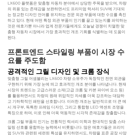
LX600 플랫폼은 맞춤형 자동차 분야에서 상당한 주목을 받으며, 차량
의 위용 있는 존재감을 보완하면서도 프리미엄 럭셔리 SUV에 기대되
는 정교한 디자인 언어를 유지하는 전문 외관 부품에 대한 수요를 촉진
하고 있다. 현재 어떤 특정 외관 부품이 인기를 끌고 있는지를 파악하는
것은 애호가뿐 아니라 업계 전문가들에게도 오늘날 경쟁이 치열한 맞
춤형 자동차 시장에서 가장 효과적인 개조 기회를 식별하는 데 도움이
된다.
프론트엔드 스타일링 부품이 시장 수
요를 주도함
공격적인 그릴 디자인 및 크롬 장식
맞춤형 그릴 어셈블리는 LX600 차량 소유주가 독창적인 전면 외관을
구현하기 위해 가장 눈에 띄고 효과적인 개조 분야를 나타냅니다. 현재
시장의 트렌드는 고급스러운 소재(고급 크롬 및 카본 파이버 요소 등)
를 활용하면서도 차량의 원래 위압적인 자세를 더욱 강조하는 대담하
고 기하학적인 패턴을 선호합니다. 이러한 개조는 일반적으로 더 큰 메
시 개구부, 독특한 프레임 디자인, 그리고 통합형 LED 액센트 조명을
특징으로 하며, 이로 인해 더욱 역동적인 시각적 존재감을 창출합니다.
크롬 그릴 부품의 인기는 전통적인 럭셔리 미학과 현대적인 맞춤 스타
일링 선호를 융합하는 능력에서 비롯됩니다. 많은 애호가들은 프리미
엄 SUV와 관련된 세련된 특성을 유지하면서도, 차량을 표준 공장 사양