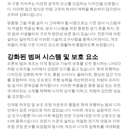
과 구분 지어주는 미묘한 공격적 요소를 도입하는 디자인을 선호합니
다. 이러한 접근 방식은 차량 고유의 럭셔리 매력을 훼손하지 않으면서
오히려 강화시킵니다.
맞춤형 그릴 부품 설치 시 고려해야 할 사항으로는 기존 센서 시스템과
의 적절한 착용성 확보, 냉각 시스템을 위한 충분한 공기 흐름 유지, 전
면 범퍼 어셈블리의 구조적 완전성 보존 등이 있습니다. 전문가에 의한
설치는 일반적으로 이러한 기술적 요구사항을 충족시키면서도, 개조
부품이 차량 기존 디자인 요소와 원활하게 통합되도록 보장합니다.
강화된 범퍼 시스템 및 보호 요소
프론트 범퍼 개조는 미적 향상과 기능적 보호를 모두 중시하는 LX600
차량 소유자들 사이에서 상당한 인기를 끌고 있습니다. 현재 유행하는
디자인은 강화된 하부 구조, 통합 스카이드 플레이트, 향상된 접근 각도
를 포함하며, 이는 오프로드 주행 능력을 개선하면서도 차량의 프리미
엄 길거리 존재감을 유지합니다. 이러한 부품들은 종종 질감 있는 표면
과 대비되는 소재를 채택해 시각적 깊이를 더하고, 차량의 강인한 성능
을 강조합니다.
안개등 하우징 및 보조 조명 마운트의 통합은 현재 유행하는 범퍼 디자
인에서 표준 사양으로 자리 잡았습니다. 이러한 개조는 실용적인 가시
성 요구사항뿐 아니라 더욱 복잡한 전면 구성에 대한 미적 선호도도 동
시에 충족시킵니다. 전문가 수준의 설치는 적절한 전기적 연동과 지역
조명 규정 준수를 보장함과 동시에, 개조의 시각적 임팩트를 극대화합