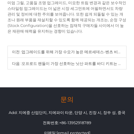
미엄 그릴, 고품질 조명 업그레이드, 미묘한 트림 변경과 같은 보수적인
스타일링 업그레이드는 더 넓은 시장 세그먼트에 어필하면서도 차량
관리 및 정비에 대한 주의를 보여줍니다. 또한 쉽게 되돌릴 수 있는 개
조나 원래 부품을 재설치할 수 있도록 함께 제공되는 개조는, 순정 구성
(Stock Configuration)을 선호하는 잠재적 구매자들 사이에서 더 높
은 재판매 매력을 유지하는 경향이 있습니다.
이전 :
업그레이드를 위해 가장 수요가 높은 메르세데스-벤츠 비토 액세서리는 어떤 것들인가?
다음 :
오프로드 팬들이 가장 선호하는 닛산 파트롤 바디 키트는 무엇인가?
문의
Add: 지에중 산업단지, 지에파이 타운, 단양 시, 진장 시, 장쑤 성, 중국
전화번호:
+86-13952918789
이메일:
[email protected]