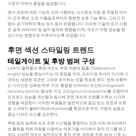
수준의 마무리 품질을 달성합니다.
펜더 개조에 대한 기능적 고려 사항에는 서스펜션 작동 중 적절한 타이
어 간격 확보, 도로 이물질로부터의 충분한 보호 기능 확보, 그리고 차
량의 공기역학적 특성 유지 등이 포함됩니다. 이러한 기술적 요구 사항
은 설계 파라미터 및 설치 절차에 영향을 미쳐, 개조가 차량 성능을 향
상시키는 방향으로 이루어지도록 보장합니다.
후면 섹션 스타일링 트렌드
테일게이트 및 후방 범퍼 구성
LX600 플랫폼의 후면 개조는 주로 차량의 탈출 각(departure
angle) 성능을 향상시키는 데 중점을 두되, 프리미엄 럭셔리 SUV에 기
대되는 세련된 외관은 그대로 유지하는 것을 목표로 한다. 현재 유행하
는 디자인은 강화된 하부 구조, 통합형 리커버리 포인트(integrated
recovery points), 향상된 지상 고도(ground clearance)를 포함하여
오프로드 성능을 개선함과 동시에 전면 개조와 조화를 이루는 시각적
균형을 제공한다. 이러한 부품들은 일반적으로 질감 있는 표면과 보호
용 스크래치 플레이트(skid plates)를 특징으로 하여, 차량의 실용성
중심 디자인 요소를 강조한다.
후방 범퍼 설계에 보조 조명 시스템을 통합하는 것은 야외 레크리에이
션 활동을 위해 차량을 사용하는 애호가들 사이에서 점차 인기를 얻고
있다. 이러한 개조는 일반적으로 후진 조명, 작업용 조명, 비상 신호 시