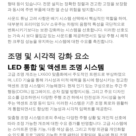
형태 등이 있습니다. 전문 설치는 정확한 정렬과 견고한 고정을 보장함
과 동시에 주변 부품에 대한 열 손상 위험을 방지합니다.
사운드 튜닝 고려 사항은 배기 시스템 선택에서 핵심적인 역할을 하며,
대부분의 프리미엄 SUV 소유주는 차량의 음향적 특성을 극단적으로
변화시키기보다는 보완·강화하는 시스템을 선호합니다. 이러한 선호도
는 가속 시 보다 몰입감 있는 사운드를 제공하면서도 일상 주행 시 쾌적
한 크루징 성능을 유지하는 시스템에 대한 수요를 촉진합니다.
조명 및 시각적 강화 요소
LED 통합 및 액센트 조명 시스템
고급 조명 개조는 LX600 맞춤화에서 주도적인 트렌드로 부상하였으
며, LED 기술을 통해 가시성과 미적 매력을 동시에 향상시키는 정교한
액센트 조명 시스템이 가능해졌다. 현재 인기 있는 구성으로는 주간 주
행등(DDRL) 업그레이드, 순차 점멸 방향지시등, 그리고 주요 디자인
요소를 강조하면서 다양한 주행 조건 하에서 안전성과 가시성을 높여
주는 액센트 조명 등이 있다. 이러한 시스템은 기존 조명 회로와 원활하
게 통합되면서도 향상된 기능성과 시각적 임팩트를 제공한다.
맞춤형 조명 시스템으로의 추세는 다양한 주행 상황 및 개인적 선호에
따라 조정 가능한 개조에 대한 수요 증가를 반영합니다. 고급 시스템에
는 스마트폰 연동 기능, 다중 색상 옵션, 그리고 차량 외관을 개인화할
수 있도록 프로그래밍 가능한 조명 패턴이 포함되며, 동시에 현지 조명