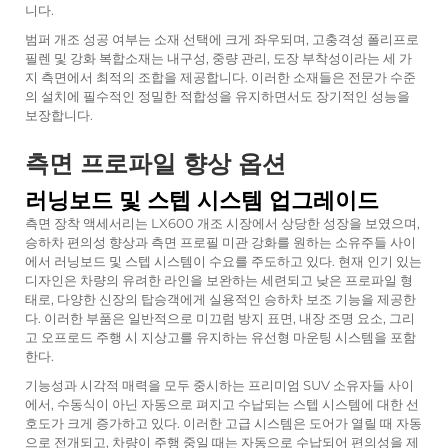
니다.
범퍼 개조 성공 여부는 소재 선택에 크게 좌우되며, 고충격성 폴리프로
필렌 및 강화 복합소재는 내구성, 중량 관리, 도장 부착성이라는 세 가
지 측면에서 최적의 조합을 제공합니다. 이러한 소재들은 전문가 수준
의 설치에 필수적인 정밀한 적합성을 유지하면서도 장기적인 성능을
보장합니다.
측면 프로파일 향상 옵션
러닝보드 및 스텝 시스템 업그레이드
측면 장착 액세서리는 LX600 개조 시장에서 상당한 성장을 보였으며,
승하차 편의성 향상과 측면 프로필 미관 강화를 원하는 소유주들 사이
에서 러닝보드 및 스텝 시스템이 수요를 주도하고 있다. 현재 인기 있는
디자인은 차량의 유려한 라인을 보완하는 세련되고 낮은 프로파일 형
태로, 다양한 신장의 탑승객에게 실용적인 승하차 보조 기능을 제공한
다. 이러한 부품은 일반적으로 미끄럼 방지 표면, 내장 조명 요소, 그리
고 오프로드 주행 시 지상고를 유지하는 유선형 마운팅 시스템을 포함
한다.
기능성과 시각적 매력을 모두 중시하는 프리미엄 SUV 소유자들 사이
에서, 수동식이 아닌 자동으로 펴지고 수납되는 스텝 시스템에 대한 선
호도가 크게 증가하고 있다. 이러한 고급 시스템은 도어가 열릴 때 자동
으로 전개되고, 차량이 주행 중일 때는 자동으로 수납되어 편의성을 제