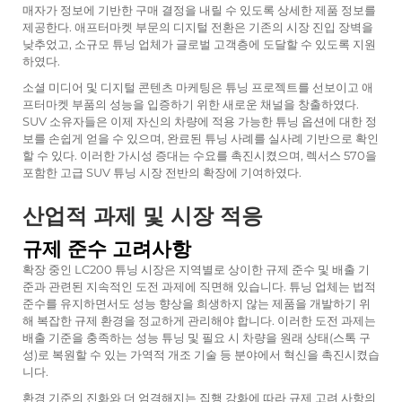
매자가 정보에 기반한 구매 결정을 내릴 수 있도록 상세한 제품 정보를
제공한다. 애프터마켓 부문의 디지털 전환은 기존의 시장 진입 장벽을
낮추었고, 소규모 튜닝 업체가 글로벌 고객층에 도달할 수 있도록 지원
하였다.
소셜 미디어 및 디지털 콘텐츠 마케팅은 튜닝 프로젝트를 선보이고 애
프터마켓 부품의 성능을 입증하기 위한 새로운 채널을 창출하였다.
SUV 소유자들은 이제 자신의 차량에 적용 가능한 튜닝 옵션에 대한 정
보를 손쉽게 얻을 수 있으며, 완료된 튜닝 사례를 실사례 기반으로 확인
할 수 있다. 이러한 가시성 증대는 수요를 촉진시켰으며, 렉서스 570을
포함한 고급 SUV 튜닝 시장 전반의 확장에 기여하였다.
산업적 과제 및 시장 적응
규제 준수 고려사항
확장 중인 LC200 튜닝 시장은 지역별로 상이한 규제 준수 및 배출 기
준과 관련된 지속적인 도전 과제에 직면해 있습니다. 튜닝 업체는 법적
준수를 유지하면서도 성능 향상을 희생하지 않는 제품을 개발하기 위
해 복잡한 규제 환경을 정교하게 관리해야 합니다. 이러한 도전 과제는
배출 기준을 충족하는 성능 튜닝 및 필요 시 차량을 원래 상태(스톡 구
성)로 복원할 수 있는 가역적 개조 기술 등 분야에서 혁신을 촉진시켰습
니다.
환경 기준의 진화와 더 엄격해지는 집행 강화에 따라 규제 고려 사항의