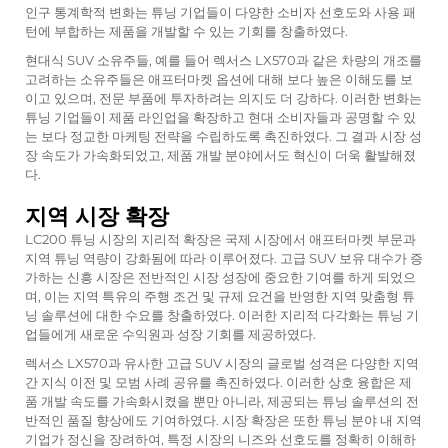
인구 통계학적 변화는 튜닝 기업들이 다양한 소비자 선호도와 사용 패
턴에 부합하는 제품을 개발할 수 있는 기회를 창출하였다.
현대식 SUV 소유주들, 예를 들어 렉서스 LX570과 같은 차량의 개조를
고려하는 소유주들은 애프터마켓 옵션에 대해 보다 높은 이해도를 보
이고 있으며, 전문 부품에 투자하려는 의지도 더 강하다. 이러한 변화는
튜닝 기업들이 제품 라인업을 확장하고 현대 소비자들과 공명할 수 있
는 보다 정교한 마케팅 전략을 수립하도록 촉진하였다. 그 결과 시장 성
장 속도가 가속화되었고, 제품 개발 분야에서도 혁신이 더욱 활발해졌
다.
지역 시장 확장
LC200 튜닝 시장의 지리적 확장은 국제 시장에서 애프터마켓 부문과
지역 튜닝 역량이 강화됨에 따라 이루어졌다. 고급 SUV 보유 대수가 증
가하는 신흥 시장은 전반적인 시장 성장에 중요한 기여를 하게 되었으
며, 이는 지역 특유의 주행 조건 및 규제 요건을 반영한 지역 맞춤형 튜
닝 솔루션에 대한 수요를 창출하였다. 이러한 지리적 다각화는 튜닝 기
업들에게 새로운 수익원과 성장 기회를 제공하였다.
렉서스 LX570과 유사한 고급 SUV 시장의 글로벌 성격은 다양한 지역
간 지식 이전 및 모범 사례 공유를 촉진하였다. 이러한 상호 융합은 제
품 개발 속도를 가속화시켰을 뿐만 아니라, 제공되는 튜닝 솔루션의 전
반적인 품질 향상에도 기여하였다. 시장 확장은 또한 튜닝 분야 내 지역
기업가 정신을 장려하여, 특정 시장의 니즈와 선호도를 정확히 이해하