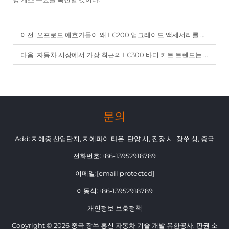
이전 :
오프로드 애호가들이 왜 LC200 업그레이드 액세서리를 선호하는가
다음 :
자동차 시장에서 가장 최근의 LC300 바디 키트 트렌드는 무엇인가
문의
Add: 지에중 산업단지, 지에파이 타운, 단양 시, 진장 시, 장쑤 성, 중국
전화번호:
+86-13952918789
이메일:
[email protected]
이동식:
+86-13952918789
개인정보 보호정책
Copyright © 2026 중국 장쑤 홍신 자동차 기술 개발 유한공사. 판권 소