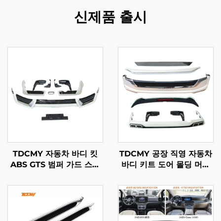
신제품 출시
TDCMY 자동차 바디 킷
TDCMY 공장 직영 자동차
ABS GTS 범퍼 가드 스포
바디 키트 도어 몰딩 머드
일러 머드가드 번호판 프레
가드 범퍼 서라운드 스포일
임 랜드크루저 LC200
러 익스텐션 토요타 랜드크
2019년형
루저 LC200용