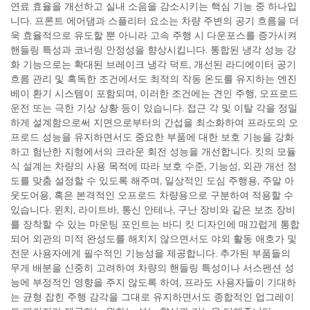
연료 효율을 개선하고 실내 소음을 감소시키는 핵심 기능 중 하나입
니다. 프론트 에어댐과 스플리터 요소는 차량 주변의 공기 흐름을 더
욱 효율적으로 유도할 뿐 아니라 고속 주행 시 다운포스를 증가시켜
핸들링 특성과 코너링 안정성을 향상시킵니다. 통합된 냉각 성능 강
화 기능으로는 확대된 브레이크 냉각 덕트, 개선된 라디에이터 공기
흐름 관리 및 혹독한 조건에서도 최적의 작동 온도를 유지하는 엔진
베이 환기 시스템이 포함되며, 이러한 조건에는 견인 주행, 오프로드
운전 또는 극한 기상 상황 등이 있습니다. 접근 각 및 이탈 각을 정밀
하게 설계함으로써 지면으로부터의 간섭을 최소화하여 프라도의 오
프로드 성능을 유지하면서도 중요한 부품에 대한 보호 기능을 강화
하고 험난한 지형에서의 크라운 회전 성능을 개선합니다. 킷의 모듈
식 설계는 차량의 사용 목적에 따라 보호 수준, 기능성, 외관 개선 정
도를 맞춤 설정할 수 있도록 해주며, 일상적인 도심 주행용, 주말 아
웃도어용, 혹은 본격적인 오프로드 차량용으로 구분하여 적용할 수
있습니다. 윈치, 라이트바, 통신 안테나, 구난 장비와 같은 보조 장비
를 장착할 수 있는 마운팅 포인트는 바디 킷 디자인에 매끄럽게 통합
되어 외관의 미적 완성도를 해치지 않으면서도 야외 활동 애호가 및
전문 사용자에게 필수적인 기능성을 제공합니다. 추가된 부품들의
무게 배분을 신중히 고려하여 차량의 핸들링 특성이나 서스펜션 성
능에 부정적인 영향을 주지 않도록 하여, 프라도 사용자들이 기대하
는 균형 잡힌 주행 감각을 그대로 유지하면서도 종합적인 업그레이