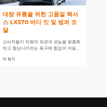
대량 유통을 위한 고품질 렉서
스
스 LX570 바디 킷 및 범퍼 조
매
달
글로
하고
소비자들이 차량의 외관과 성능을 맞춤화
들과
하고 향상시키려는 욕구에 힘입어 자동차
더 
기를
애프터마켓 산업은 지속적으로 견고한 성
더 보기
요를
장을 이어가고 있습니다. 프리미엄 SUV
세그먼트 중에서도 렉서스 LX 570은 고
급 플랫폼으로 두각을 나타내며 ...