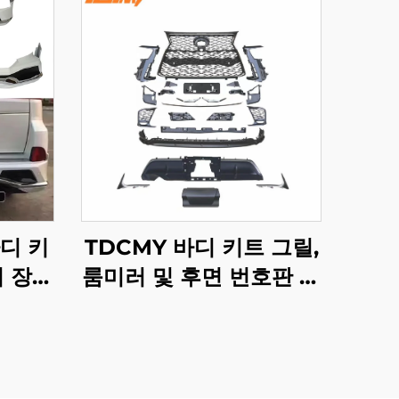
디 키
TDCMY 바디 키트 그릴,
기 장치
룸미러 및 후면 번호판 포
70
함 렉서스 LX570 2016-
2020 리트로핏/업그레이
드용