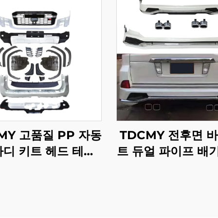
MY 고품질 PP 자동
TDCMY 전후면 바
바디 키트 헤드 테일
트 듀얼 파이프 배
프론트 범퍼 가드 도
포함 렉서스 LX5
몰딩 스포일러 2022
2016-2020용
루저 LC300GR용