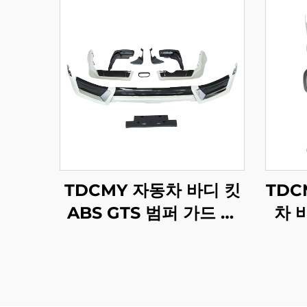
TDCMY 자동차 바디 킷
TDC
ABS GTS 범퍼 가드 스
차 
포일러 머드가드 번호판
램프 
프레임 랜드크루저
어 
LC200 2019년형
랜드크