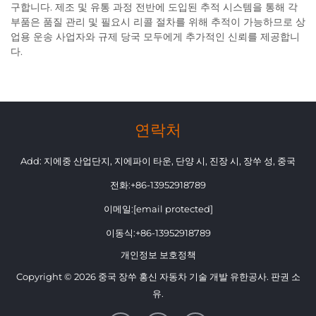
구합니다. 제조 및 유통 과정 전반에 도입된 추적 시스템을 통해 각
부품은 품질 관리 및 필요시 리콜 절차를 위해 추적이 가능하므로 상
업용 운송 사업자와 규제 당국 모두에게 추가적인 신뢰를 제공합니
다.
연락처
Add: 지에중 산업단지, 지에파이 타운, 단양 시, 진장 시, 장쑤 성, 중국
전화:
+86-13952918789
이메일:
[email protected]
이동식:
+86-13952918789
개인정보 보호정책
Copyright © 2026 중국 장쑤 홍신 자동차 기술 개발 유한공사. 판권 소
유.