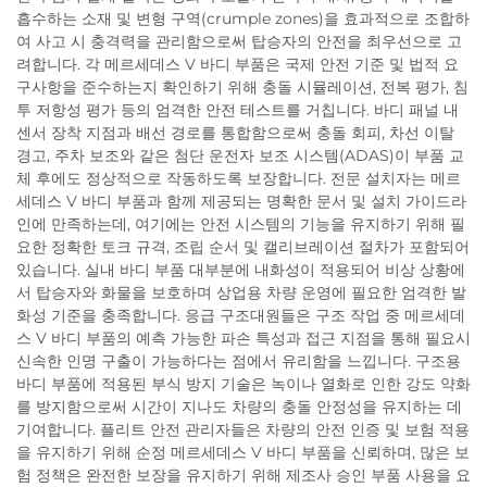
흡수하는 소재 및 변형 구역(crumple zones)을 효과적으로 조합하
여 사고 시 충격력을 관리함으로써 탑승자의 안전을 최우선으로 고
려합니다. 각 메르세데스 V 바디 부품은 국제 안전 기준 및 법적 요
구사항을 준수하는지 확인하기 위해 충돌 시뮬레이션, 전복 평가, 침
투 저항성 평가 등의 엄격한 안전 테스트를 거칩니다. 바디 패널 내
센서 장착 지점과 배선 경로를 통합함으로써 충돌 회피, 차선 이탈
경고, 주차 보조와 같은 첨단 운전자 보조 시스템(ADAS)이 부품 교
체 후에도 정상적으로 작동하도록 보장합니다. 전문 설치자는 메르
세데스 V 바디 부품과 함께 제공되는 명확한 문서 및 설치 가이드라
인에 만족하는데, 여기에는 안전 시스템의 기능을 유지하기 위해 필
요한 정확한 토크 규격, 조립 순서 및 캘리브레이션 절차가 포함되어
있습니다. 실내 바디 부품 대부분에 내화성이 적용되어 비상 상황에
서 탑승자와 화물을 보호하며 상업용 차량 운영에 필요한 엄격한 발
화성 기준을 충족합니다. 응급 구조대원들은 구조 작업 중 메르세데
스 V 바디 부품의 예측 가능한 파손 특성과 접근 지점을 통해 필요시
신속한 인명 구출이 가능하다는 점에서 유리함을 느낍니다. 구조용
바디 부품에 적용된 부식 방지 기술은 녹이나 열화로 인한 강도 약화
를 방지함으로써 시간이 지나도 차량의 충돌 안정성을 유지하는 데
기여합니다. 플리트 안전 관리자들은 차량의 안전 인증 및 보험 적용
을 유지하기 위해 순정 메르세데스 V 바디 부품을 신뢰하며, 많은 보
험 정책은 완전한 보장을 유지하기 위해 제조사 승인 부품 사용을 요