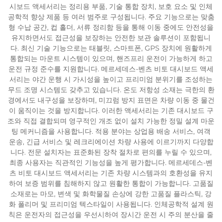
시보드 액세서리는 정리용 부품, 기술 통합 장치, 보호 요소 및 인체
공학적 향상 제품 등 여러 범주로 구성됩니다. 주요 기능으로는 맞춤
형 수납 공간, 컵 홀더, 서류 정리함 등을 통해 이동 중에도 안전성을
유지하면서도 접근성을 보장하는 안전한 보관 솔루션이 포함됩니
다. 최신 기술 기능으로는 태블릿, 스마트폰, GPS 장치에 원활하게
통합되는 마운트 시스템이 있으며, 핸즈프리 운전이 가능하게 하고
운전 규정 준수를 지원합니다. 메르세데스-벤츠 비토 대시보드 액세
서리는 야간 운행 시 가시성을 높이고 프리미엄 분위기를 조성하는
무드 조명 시스템도 갖추고 있습니다. 온도 저항성 소재는 극한의 환
경에서도 내구성을 보장하며, 미끄럼 방지 표면은 차량 이동 중 물건
이 움직이는 것을 방지합니다. 이러한 액세서리는 기존 대시보드 구
조와 직접 결합되며 영구적인 개조 없이 설치 가능한 정밀 설계 마운
팅 메커니즘을 사용합니다. 적용 분야는 상업용 배송 서비스, 여객
운송, 긴급 서비스 및 레크리에이션 차량 사용에 이르기까지 다양합
니다. 전문 설치자는 표준화된 장착 절차로 편의를 누릴 수 있으며,
최종 사용자는 직관적인 기능성을 높게 평가합니다. 메르세데스-벤
츠 비토 대시보드 액세서리는 기존 차량 시스템과의 호환성을 유지
하여 보증 범위를 침해하지 않고 원활한 통합이 가능합니다. 고품질
소재로는 마모, 변색 및 화학물질 손상에 강한 고품질 플라스틱, 강
화 폴리머 및 프리미엄 텍스타일이 사용됩니다. 인체공학적 설계 원
칙은 운전자의 접근성을 우선시하여 장시간 운전 시 주의 분산을 줄