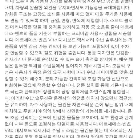
역 내 모든 이용 가능한 공간을 활용하여 숨겨진 수납 공간을 만들어
내며, 차량의 깔끔한 외관을 유지하면서도 기능성을 극대화합니다.
강화된 구조는 고강도 소재를 사용해 마모 없이 매일 무거운 사용에
도 견딜 수 있도록 하며, 균열, 변형, 변색에 저항합니다. 소프트 클로
즈 메커니즘은 닫을 때 충격을 방지하고 작동 중 소음을 줄여 메르세
데스-벤츠의 품질 기준에 부합하는 프리미엄 사용자 경험을 제공합
니다. 메르세데스-벤츠 Vito 대시보드 액세서리 수납 솔루션에는 귀
중품을 위한 잠금 가능 칸막이 등 보안 기능이 포함되어 있어 주차
중 안심할 수 있으며 절도 위험을 줄입니다. 통풍 디자인은 민감한
전자기기나 문서를 손상시킬 수 있는 습기 축적을 방지하며, 배수 채
널은 침투한 액체를 수납물에서 멀어지게 재배치합니다. 모듈식 구
성은 사용자가 특정 운영 요구 사항에 따라 수납 레이아웃을 맞춤 설
정할 수 있게 해주며, 분리 가능한 칸막이와 조절 가능한 선반으로
변화하는 필요에 적응할 수 있습니다. 전문 설치를 통해 기존 대시보
드 곡선과 완벽하게 정렬되어 공장 장착처럼 자연스럽게 통합됩니
다. 이러한 수납 솔루션은 운전자의 안전을 해치지 않으면서 접근성
을 유지하며, 자주 사용하는 물건을 자연스러운 손이 닿는 범위 내에
배치하고 주변 시야 영역 밖에서 산만함의 가능성을 제거합니다. 온
도 조절 칸막이는 온도에 민감한 물품을 보호하며, 외부 환경과 관계
없이 내부 온도를 조절하는 단열재를 사용합니다. 메르세데스-벤츠
Vito 대시보드 액세서리 수납 시스템은 물건을 찾는 데 소요되는 시
간을 줄여 운영 효율성을 향상시키며, 명확히 정의된 공간을 통해 여