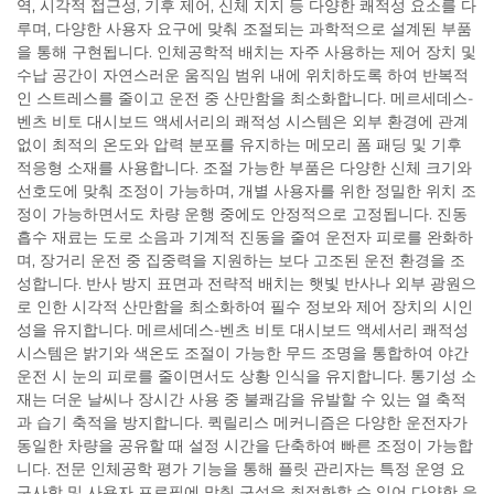
역, 시각적 접근성, 기후 제어, 신체 지지 등 다양한 쾌적성 요소를 다
루며, 다양한 사용자 요구에 맞춰 조절되는 과학적으로 설계된 부품
을 통해 구현됩니다. 인체공학적 배치는 자주 사용하는 제어 장치 및
수납 공간이 자연스러운 움직임 범위 내에 위치하도록 하여 반복적
인 스트레스를 줄이고 운전 중 산만함을 최소화합니다. 메르세데스-
벤츠 비토 대시보드 액세서리의 쾌적성 시스템은 외부 환경에 관계
없이 최적의 온도와 압력 분포를 유지하는 메모리 폼 패딩 및 기후
적응형 소재를 사용합니다. 조절 가능한 부품은 다양한 신체 크기와
선호도에 맞춰 조정이 가능하며, 개별 사용자를 위한 정밀한 위치 조
정이 가능하면서도 차량 운행 중에도 안정적으로 고정됩니다. 진동
흡수 재료는 도로 소음과 기계적 진동을 줄여 운전자 피로를 완화하
며, 장거리 운전 중 집중력을 지원하는 보다 고조된 운전 환경을 조
성합니다. 반사 방지 표면과 전략적 배치는 햇빛 반사나 외부 광원으
로 인한 시각적 산만함을 최소화하여 필수 정보와 제어 장치의 시인
성을 유지합니다. 메르세데스-벤츠 비토 대시보드 액세서리 쾌적성
시스템은 밝기와 색온도 조절이 가능한 무드 조명을 통합하여 야간
운전 시 눈의 피로를 줄이면서도 상황 인식을 유지합니다. 통기성 소
재는 더운 날씨나 장시간 사용 중 불쾌감을 유발할 수 있는 열 축적
과 습기 축적을 방지합니다. 퀵릴리스 메커니즘은 다양한 운전자가
동일한 차량을 공유할 때 설정 시간을 단축하여 빠른 조정이 가능합
니다. 전문 인체공학 평가 기능을 통해 플릿 관리자는 특정 운영 요
구사항 및 사용자 프로필에 맞춰 구성을 최적화할 수 있어 다양한 응