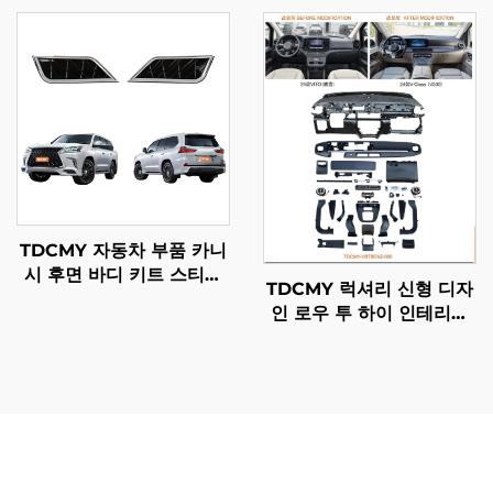
램프 프론트 범퍼 가드 랜
드 스텝 풋 페달 렉서스
드크루저 LC300GR용
LX570 2019용
TDCMY 자동차 부품 카니
시 후면 바디 키트 스티커
TDCMY 럭셔리 신형 디자
렉서스 LX570 2016-2020
인 로우 투 하이 인테리어
용
대시보드 2016-2023 메르
세데스 업그레이드 2024
벤츠 V용
메르세데스-벤츠 비토 대시보드 액세서리는 일상적인 운영