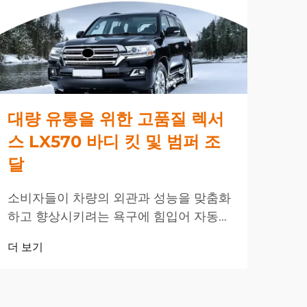
대량 유통을 위한 고품질 렉서
스
스 LX570 바디 킷 및 범퍼 조
매
달
글로
하고
소비자들이 차량의 외관과 성능을 맞춤화
들과
하고 향상시키려는 욕구에 힘입어 자동차
더 
기를
애프터마켓 산업은 지속적으로 견고한 성
더 보기
요를
장을 이어가고 있습니다. 프리미엄 SUV
세그먼트 중에서도 렉서스 LX 570은 고
급 플랫폼으로 두각을 나타내며 ...