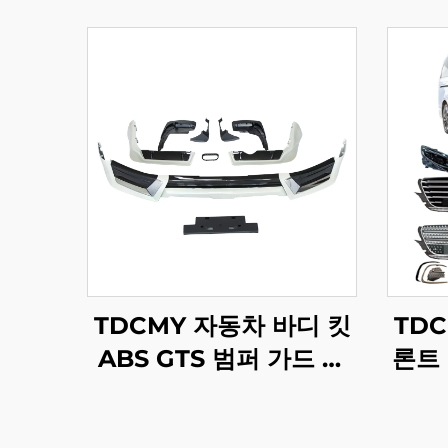
TDCMY 자동차 바디 킷
TD
ABS GTS 범퍼 가드 스
론트
포일러 머드가드 번호판
리어 
프레임 랜드크루저
세