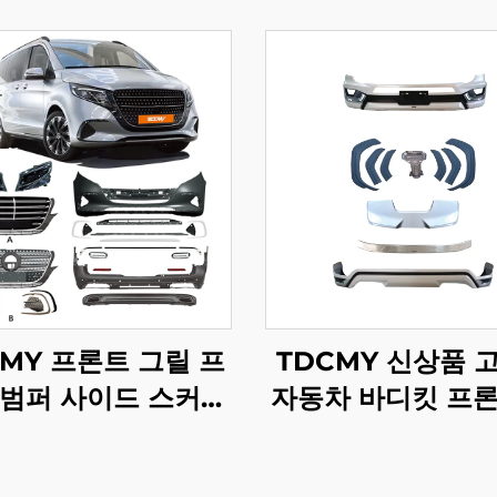
CMY 프론트 그릴 프
TDCMY 신상품 
 범퍼 사이드 스커트
자동차 바디킷 프론
범퍼 바디 키트 메르
퍼 포함 2022 랜
데스 벤츠 Vito용
저 LC300-M