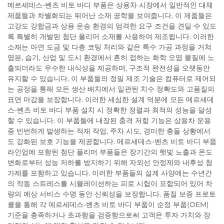
메르세데스-벤츠 비토 바디 부품은 상용차 시장에서 일반적인 대체
제품들과 차별화되는 뛰어난 소재 공학을 보여줍니다. 이 제품들은
고강도 강합금과 상용 운송 환경의 엄격한 요구 조건을 견딜 수 있도
록 특별히 개발된 첨단 폴리머 소재를 사용하여 제조됩니다. 이러한
소재는 아연 도금 및 다층 코팅 처리와 같은 특수 가공 과정을 거쳐
염분, 습기, 산업 및 도시 환경에서 흔히 접하는 화학 오염 물질에 노
출되더라도 우수한 내식성을 제공하며, 구조적 완전성을 오랫동안
유지할 수 있습니다. 이 부품들의 정밀 제조 기술은 컴퓨터로 제어되
는 공정을 통해 모든 생산 배치에서 일관된 치수 정확도와 고품질의
표면 마감을 보장합니다. 이러한 세심한 설계 덕분에 모든 메르세데
스-벤츠 비토 바디 부품 설치 시 정확한 정렬과 최적의 성능을 달성
할 수 있습니다. 이 부품들에 내장된 충격 저항 기능은 상용차 운용
중 빈번하게 발생하는 적재 작업, 주차 시도, 경미한 충돌 상황에서
도 강화된 보호 기능을 제공합니다. 메르세데스-벤츠 비토 바디 부품
라인업에 포함된 첨단 폴리머 부품들은 장기간의 햇빛 노출과 온도
변화로부터 성능 저하를 방지하기 위해 자외선 안정제와 내후성 첨
가제를 포함하고 있습니다. 이러한 부품들의 설계 사양에는 수년간
의 작동 스트레스를 시뮬레이션하는 피로 시험이 포함되어 있어 차
량의 예상 서비스 수명 동안 신뢰성을 보장합니다. 품질 보증 프로토
콜을 통해 각 메르세데스-벤츠 비토 바디 부품이 순정 부품(OEM)
기준을 충족하거나 초과함을 검증함으로써 고객은 투자 가치와 장