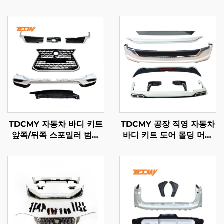
TDCMY 자동차 바디 키트
TDCMY 공장 직영 자동차
앞쪽/뒤쪽 스포일러 범퍼
바디 키트 도어 몰딩 머드
가드 안개등 그릴 도어 몰
가드 범퍼 서라운드 스포일
딩 LX570 2021년형 렉서
러 익스텐션 토요타 랜드크
스용
루저 LC200용