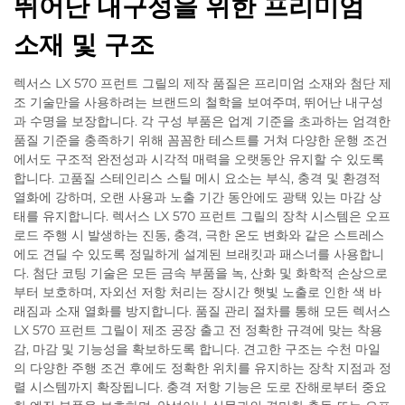
뛰어난 내구성을 위한 프리미엄
소재 및 구조
렉서스 LX 570 프런트 그릴의 제작 품질은 프리미엄 소재와 첨단 제
조 기술만을 사용하려는 브랜드의 철학을 보여주며, 뛰어난 내구성
과 수명을 보장합니다. 각 구성 부품은 업계 기준을 초과하는 엄격한
품질 기준을 충족하기 위해 꼼꼼한 테스트를 거쳐 다양한 운행 조건
에서도 구조적 완전성과 시각적 매력을 오랫동안 유지할 수 있도록
합니다. 고품질 스테인리스 스틸 메시 요소는 부식, 충격 및 환경적
열화에 강하며, 오랜 사용과 노출 기간 동안에도 광택 있는 마감 상
태를 유지합니다. 렉서스 LX 570 프런트 그릴의 장착 시스템은 오프
로드 주행 시 발생하는 진동, 충격, 극한 온도 변화와 같은 스트레스
에도 견딜 수 있도록 정밀하게 설계된 브래킷과 패스너를 사용합니
다. 첨단 코팅 기술은 모든 금속 부품을 녹, 산화 및 화학적 손상으로
부터 보호하며, 자외선 저항 처리는 장시간 햇빛 노출로 인한 색 바
래짐과 소재 열화를 방지합니다. 품질 관리 절차를 통해 모든 렉서스
LX 570 프런트 그릴이 제조 공장 출고 전 정확한 규격에 맞는 착용
감, 마감 및 기능성을 확보하도록 합니다. 견고한 구조는 수천 마일
의 다양한 주행 조건 후에도 정확한 위치를 유지하는 장착 지점과 정
렬 시스템까지 확장됩니다. 충격 저항 기능은 도로 잔해로부터 중요