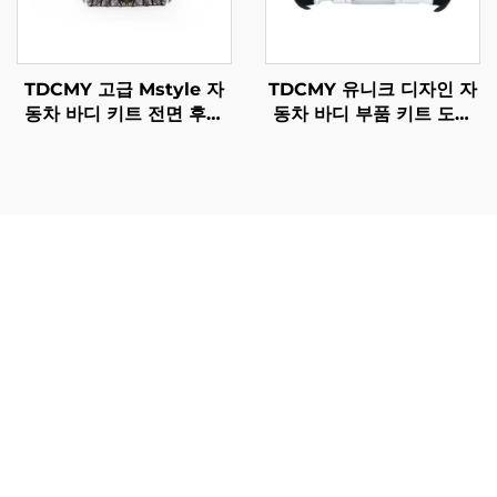
TDCMY 고급 Mstyle 자
TDCMY 유니크 디자인 자
동차 바디 키트 전면 후면
동차 바디 부품 키트 도어
서라운드 키트 라이트 포함
몰딩 스포일러 헤드 테일
Toyota Prado 2018-
램프 프론트 범퍼 가드 랜
2020 FJ150용
드크루저 LC300GR용
렉서스 LX 570 전면 그릴은 탁월한 성능, 개선된 외관 및 장
기적인 가치 유지라는 측면에서 차량 소유자에게 직접적으
로 이점을 제공하는 다양한 실용적 장점을 제공합니다. 가장
중요한 장점 중 하나는 우수한 공기 흐름 관리인데, 정밀하
게 설계된 개구부가 엔진 냉각 효율을 최적화하여 혹독한 주
행 조건에서도 과열을 방지하고 엔진 수명을 연장시킵니다.
이러한 냉각 이점은 견인 작업이나 엔진 부하가 크게 증가하
는 장시간 오프로드 운전 상황에서 특히 유용합니다. 렉서스
LX 570 전면 그릴의 독특한 디자인은 차량의 도로 위 존재
감을 즉각적으로 강화하며, 프리미엄 SUV에 걸맞은 강인함