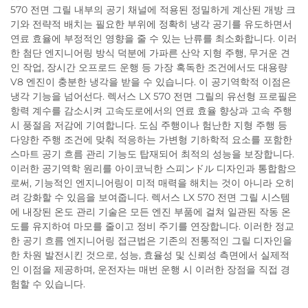
570 전면 그릴 내부의 공기 채널에 적용된 정밀하게 계산된 개방 크
기와 전략적 배치는 필요한 부위에 정확히 냉각 공기를 유도하면서
연료 효율에 부정적인 영향을 줄 수 있는 난류를 최소화합니다. 이러
한 첨단 엔지니어링 방식 덕분에 가파른 산악 지형 주행, 무거운 견
인 작업, 장시간 오프로드 운행 등 가장 혹독한 조건에서도 대용량
V8 엔진이 충분한 냉각을 받을 수 있습니다. 이 공기역학적 이점은
냉각 기능을 넘어선다. 렉서스 LX 570 전면 그릴의 유선형 프로필은
항력 계수를 감소시켜 고속도로에서의 연료 효율 향상과 고속 주행
시 풍절음 저감에 기여합니다. 도심 주행이나 험난한 지형 주행 등
다양한 주행 조건에 맞춰 적응하는 가변형 기하학적 요소를 포함한
스마트 공기 흐름 관리 기능도 탑재되어 최적의 성능을 보장합니다.
이러한 공기역학 원리를 아이코닉한 스피ンドル 디자인과 통합함으
로써, 기능적인 엔지니어링이 미적 매력을 해치는 것이 아니라 오히
려 강화할 수 있음을 보여줍니다. 렉서스 LX 570 전면 그릴 시스템
에 내장된 온도 관리 기술은 모든 엔진 부품에 걸쳐 일관된 작동 온
도를 유지하여 마모를 줄이고 정비 주기를 연장합니다. 이러한 정교
한 공기 흐름 엔지니어링 접근법은 기존의 전통적인 그릴 디자인을
한 차원 발전시킨 것으로, 성능, 효율성 및 신뢰성 측면에서 실제적
인 이점을 제공하며, 운전자는 매번 운행 시 이러한 장점을 직접 경
험할 수 있습니다.