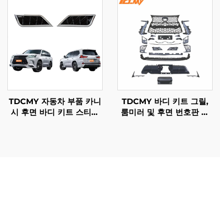
패트롤 RSS 2021용
루저 LC200용
TDCMY 자동차 부품 카니
TDCMY 바디 키트 그릴,
시 후면 바디 키트 스티커
룸미러 및 후면 번호판 포
렉서스 LX570 2016-2020
함 렉서스 LX570 2016-
용
2020 리트로핏/업그레이
드용
Lc300 업그레이드 키트 제조업체가 제공하는 장점은 단순
한 차량 개조를 훨씬 뛰어넘어 성능 향상과 소유 경험을 모
두 개선하는 실질적인 이점을 제공합니다. 이러한 제조업체
는 일반 애프터마켓 제품 대비 우수한 제작 품질을 제공하