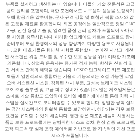
부품을 설계하고 생산하는 데 있습니다. 이들의 기술 전문성은 고급
공학 원리를 포함하며, 극한 조건에서도 내구성과 성능을 보장하기
위해 항공기용 알루미늄, 군사 규격 강철 및 최첨단 복합 소재와 같
은 고품질 재료를 활용합니다. 제조 공정에는 일반적으로 정밀 CNC
가공, 선진 용접 기술 및 엄격한 품질 관리 절차가 포함되어 까다로
운 사양을 충족시킵니다. 이러한 업그레이드 키트는 오프로드 탐사
준비부터 도심 환경에서의 성능 향상까지 다양한 용도로 사용됩니
다. 모험 애호가들은 험난한 지형을 주행할 때 높아진 지상고, 개선
된 서스펜션 워킹 트래블 및 우수한 보호 성능을 위해 이러한 개조에
의존합니다. 상업용 운용자는 증가된 적재 능력, 향상된 신뢰성 및
긴 서비스 간격의 혜택을 얻습니다. LC300 업그레이드 키트 제조업
체들이 일반적으로 통합하는 기술적 기능으로는 조절 가능한 코일
오버 서스펜션 시스템, 강화된 섀시 부품, 고성능 브레이크 시스템,
보조 조명 솔루션 및 고급 회수 장비가 있습니다. 많은 제조업체들은
스마트 기술 통합도 도입하여 모바일 애플리케이션을 통해 차량 시
스템을 실시간으로 모니터링할 수 있도록 합니다. 정밀한 공학 설계
는 공장 시스템과의 원활한 통합을 보장하면서, 해당되는 경우 보증
요건을 유지할 수 있게 해줍니다. 평판 좋은 제조업체들이 시행하는
품질 보증 프로토콜에는 광범위한 테스트 절차, 현장 검증 프로그램,
고객 피드백 및 실제 운행 데이터를 기반으로 한 지속적인 개선 프로
세스가 포함됩니다.