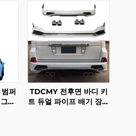
 범퍼
TDCMY 전후면 바디 키
업그레
트 듀얼 파이프 배기 장치
구형에서
포함 렉서스 LX570
 (오리
2016-2020용
헤드라이