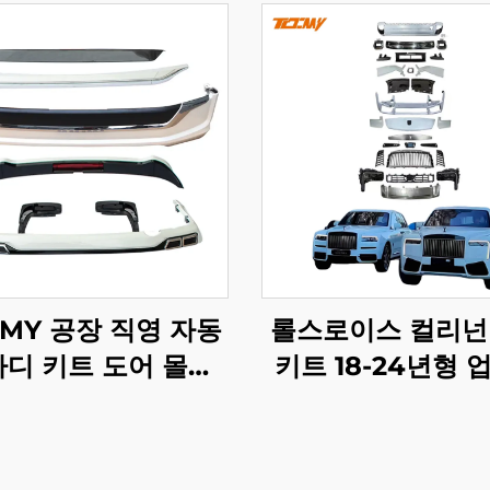
CMY 공장 직영 자동
롤스로이스 컬리넌
바디 키트 도어 몰딩
키트 18-24년형 
가드 범퍼 서라운드
이드 2025년형 
일러 익스텐션 토요
신형으로 보디 키트
드크루저 LC200용
지널 공장 LED 