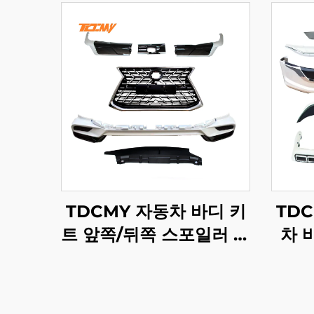
TDCMY 자동차 바디 키
TD
트 앞쪽/뒤쪽 스포일러 범
차 
퍼 가드 안개등 그릴 도어
머드
몰딩 LX570 2021년형
스포
렉서스용
타 랜