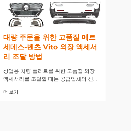
대량 주문을 위한 고품질 메르
고
세데스-벤츠 Vito 외장 액세서
서
리 조달 방법
방
상업용 차량 플리트를 위한 고품질 외장
토요
액세서리를 조달할 때는 공급업체의 신뢰
인기
성, 제품 내구성 및 비용 효율성을 신중하
애프
더 보기
더 
게 고려해야 합니다. 메르세데스-벤츠
한 
Vito 차량에 대한 대량 주문을 관리할 경
익성
우, 구매 담당자는...
도매 