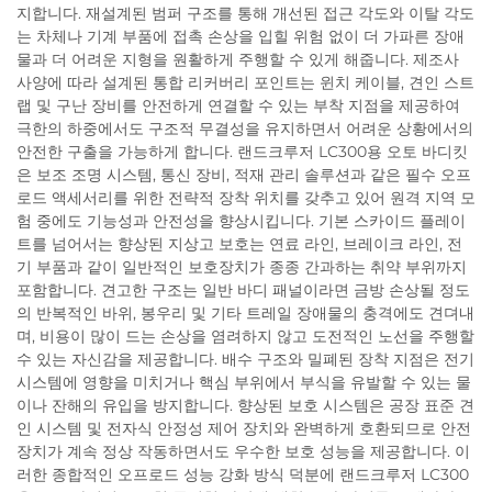
지합니다. 재설계된 범퍼 구조를 통해 개선된 접근 각도와 이탈 각도
는 차체나 기계 부품에 접촉 손상을 입힐 위험 없이 더 가파른 장애
물과 더 어려운 지형을 원활하게 주행할 수 있게 해줍니다. 제조사
사양에 따라 설계된 통합 리커버리 포인트는 윈치 케이블, 견인 스트
랩 및 구난 장비를 안전하게 연결할 수 있는 부착 지점을 제공하여
극한의 하중에서도 구조적 무결성을 유지하면서 어려운 상황에서의
안전한 구출을 가능하게 합니다. 랜드크루저 LC300용 오토 바디킷
은 보조 조명 시스템, 통신 장비, 적재 관리 솔루션과 같은 필수 오프
로드 액세서리를 위한 전략적 장착 위치를 갖추고 있어 원격 지역 모
험 중에도 기능성과 안전성을 향상시킵니다. 기본 스카이드 플레이
트를 넘어서는 향상된 지상고 보호는 연료 라인, 브레이크 라인, 전
기 부품과 같이 일반적인 보호장치가 종종 간과하는 취약 부위까지
포함합니다. 견고한 구조는 일반 바디 패널이라면 금방 손상될 정도
의 반복적인 바위, 봉우리 및 기타 트레일 장애물의 충격에도 견뎌내
며, 비용이 많이 드는 손상을 염려하지 않고 도전적인 노선을 주행할
수 있는 자신감을 제공합니다. 배수 구조와 밀폐된 장착 지점은 전기
시스템에 영향을 미치거나 핵심 부위에서 부식을 유발할 수 있는 물
이나 잔해의 유입을 방지합니다. 향상된 보호 시스템은 공장 표준 견
인 시스템 및 전자식 안정성 제어 장치와 완벽하게 호환되므로 안전
장치가 계속 정상 작동하면서도 우수한 보호 성능을 제공합니다. 이
러한 종합적인 오프로드 성능 강화 방식 덕분에 랜드크루저 LC300