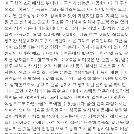
여 극한의 조건에서도 뛰어난 내구성과 성능을 제공합니다. 각 구성
요소는 항공우주 등급의 ABS 플라스틱으로 제작되며, 전략적으로
배치된 탄소섬유 요소가 강화되어 있어 가볍지만 충격, 자외선, 극심
한 온도 변화에도 견고한 구조를 유지하며 열화나 구조적 손실 없이
오랜 시간 사용이 가능합니다. 제조 공정에는 정밀 사출 성형 기술과
함께 스크래치, 찍힘, 색바램에 저항하는 다중 보호 코팅이 적용되어
장기간 사용하더라도 킷의 외관이 처음 그대로 유지됩니다. 고급 폴
리머 조성물에는 자외선 안정제와 충격 개질제가 포함되어 있어 일
반적인 저가형 애프터마켓 바디 부품에서 발생하는 취성 및 균열 문
제를 방지합니다. 랜드크루저 LC300용 바디킷은 열 순환 시험, 염수
분무 부식 저항 시험, 충격 시뮬레이션 등의 철저한 테스트를 거쳐
자동차 산업 기준을 초과하는 성능을 검증받습니다. 특히 재료의 자
연스러운 열 팽창을 고려해 팽창 조인트와 장착 하드웨어를 세심하
게 설계함으로써 응력 파손을 방지하고 장기적인 신뢰성을 확보합
니다. 표면 마감 처리에는 특수 프라이머 시스템을 적용하여 도장 접
착력을 극대화하여 공장 도색 코드와 완벽하게 일치하거나 맞춤형
색상으로도 자연스럽게 도색할 수 있습니다. 품질 관리 과정에서는
레이저 스캐닝 기술을 활용한 치수 검증을 실시하여 틈새나 부정렬
없이 정확한 피팅을 보장하며, 외관뿐 아니라 기능성까지 해치지 않
습니다. 이러한 소재에 대한 철저한 접근은 단순히 차량의 외관을 향
상시키는 것을 넘어 진정한 보호 기능과 가치를 제공하여 투자 비용