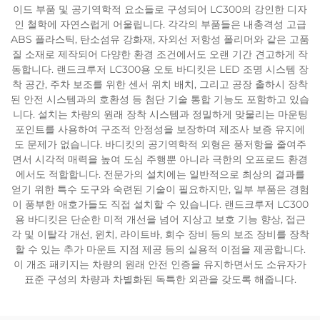
이드 부품 및 공기역학적 요소들로 구성되어 LC300의 강인한 디자
인 철학에 자연스럽게 어울립니다. 각각의 부품들은 내충격성 고급
ABS 플라스틱, 탄소섬유 강화재, 자외선 저항성 폴리머와 같은 고품
질 소재로 제작되어 다양한 환경 조건에서도 오랜 기간 견고하게 작
동합니다. 랜드크루저 LC300용 오토 바디킷은 LED 조명 시스템 장
착 공간, 주차 보조를 위한 센서 위치 배치, 그리고 공장 출하시 장착
된 안전 시스템과의 호환성 등 첨단 기술 통합 기능도 포함하고 있습
니다. 설치는 차량의 원래 장착 시스템과 정밀하게 맞물리는 마운팅
포인트를 사용하여 구조적 안정성을 보장하며 제조사 보증 유지에
도 문제가 없습니다. 바디킷의 공기역학적 외형은 풍저항을 줄여주
면서 시각적 매력을 높여 도심 주행뿐 아니라 극한의 오프로드 환경
에서도 적합합니다. 전문가의 설치에는 일반적으로 최상의 결과를
얻기 위한 특수 도구와 숙련된 기술이 필요하지만, 일부 부품은 경험
이 풍부한 애호가들도 직접 설치할 수 있습니다. 랜드크루저 LC300
용 바디킷은 단순한 미적 개선을 넘어 지상고 보호 기능 향상, 접근
각 및 이탈각 개선, 윈치, 라이트바, 회수 장비 등의 보조 장비를 장착
할 수 있는 추가 마운트 지점 제공 등의 실용적 이점을 제공합니다.
이 개조 패키지는 차량의 원래 안전 인증을 유지하면서도 소유자가
표준 구성의 차량과 차별화된 독특한 외관을 갖도록 해줍니다.