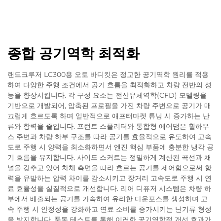
종합 공기역학 최적화
랜드크루저 LC300용 오토 바디킷은 정교한 공기역학 원리를 적용
하여 다양한 주행 조건에서 공기 흐름을 최적화하고 차량 전반의 성
능을 향상시킵니다. 각 구성 요소는 전산유체역학(CFD) 모델링을
기반으로 개발되어, 압축된 프로필을 가진 차량 주변으로 공기가 매
끄럽게 흐르도록 하며 일반적으로 애프터마켓 튜닝 시 증가하는 난
류와 항력을 줄입니다. 프런트 스플리터와 통합형 에어댐은 휠하우
스 주변과 차량 하부 구조를 따라 공기를 효율적으로 유도하여 고속
도로 주행 시 양력을 최소화하면서 엔진 핵심 부품에 충분한 냉각 공
기 흐름을 유지합니다. 사이드 스커트는 정밀하게 계산된 곡선과 채
널을 갖추고 있어 차체 측면을 따라 흐르는 공기를 제어함으로써 항
력을 유발하는 압력 차이를 감소시키고 장거리 고속도로 주행 시 연
료 효율성을 실질적으로 개선합니다. 리어 디퓨저 시스템은 차량 하
부에서 배출되는 공기를 가속하여 유리한 다운포스를 생성하며 고
속 주행 시 안정성을 강화하고 연료 소비를 증가시키는 난기류 형성
을 방지합니다. 풍동 테스트를 통해 이러한 공기역학적 개선 효과가