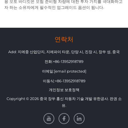
용 오토 바디킷은 모험 준비형 차량에 대한 투자 가치를 극대화하고
자 하는 소유자에게 필수적인 업그레이드 옵션이 됩니다.
연락처
Add: 지에중 산업단지, 지에파이 타운, 단양 시, 진장 시, 장쑤 성, 중국
전화:
+86-13952918789
이메일:
[email protected]
이동식:
+86-13952918789
개인정보 보호정책
Copyright © 2026 중국 장쑤 홍신 자동차 기술 개발 유한공사. 판권 소
유.