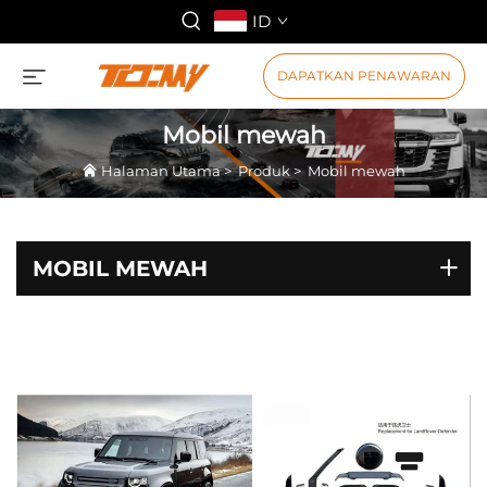
ID
DAPATKAN PENAWARAN
Mobil mewah
Halaman Utama
>
Produk
>
Mobil mewah
MOBIL MEWAH