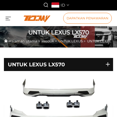
ID
DAPATKAN PENAWARAN
UNTUK LEXUS LX570
Halaman Utama
>
Produk
>
UNTUK LEXUS
>
UNTUK LEXUS LX570
UNTUK LEXUS LX570