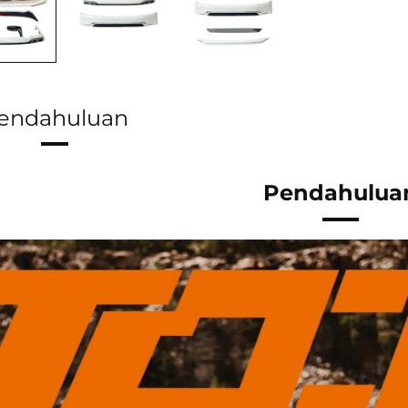
PENA
endahuluan
Pendahulua