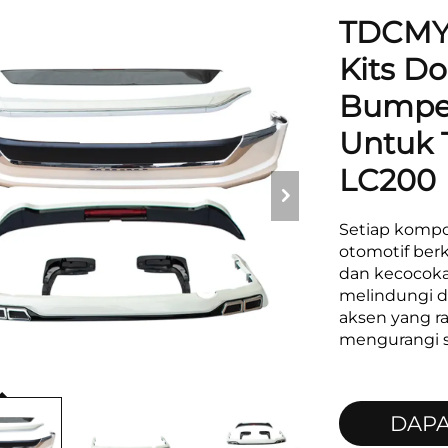
TDCMY 
Kits D
Bumper
Untuk 
LC200
Setiap komp
otomotif ber
dan kecocoka
melindungi d
aksen yang r
mengurangi s
DAP