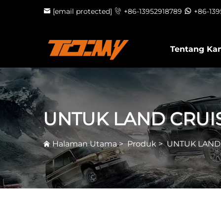
[email protected]
+86-13952918789
+86-13
Tentang Ka
UNTUK LAND CRUI
Halaman Utama
>
Produk
>
UNTUK LAND