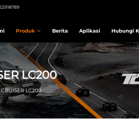
952918789
mi
Produk
Berita
Aplikasi
Hubungi 
SER LC200
 CRUISER LC200