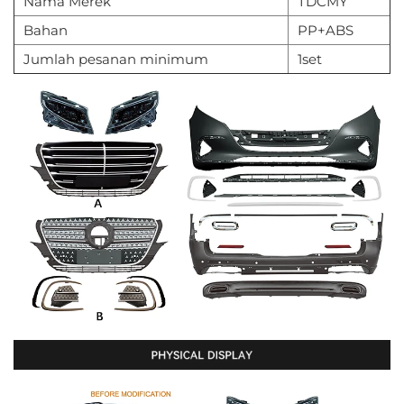
Nama Merek
TDCMY
Bahan
PP+ABS
Jumlah pesanan minimum
1set