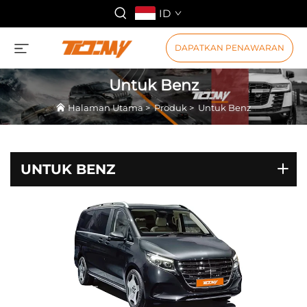
ID
DAPATKAN PENAWARAN
Untuk Benz
Halaman Utama
>
Produk
>
Untuk Benz
UNTUK BENZ