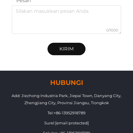
Pesan
0/1000
KIRIM
HUBUNGI
Add: Jiezhong Industria Park, Jiepai Town, Danyang City,
Zhengjiang City, Provinsi Jiangsu, Tiongkok
Tel:
+86-13952918789
Surel:
[email protected]