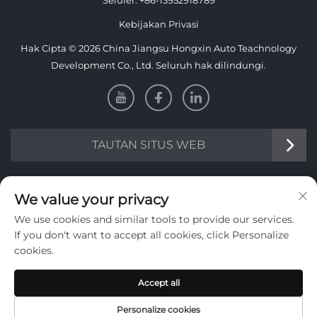
Seluler:
+86-13952918789
Kebijakan Privasi
Hak Cipta © 2026 China Jiangsu Hongxin Auto Teachnology
Development Co., Ltd. Seluruh hak dilindungi.
TAUTAN SITUS WEB
INFORMASI
We value your privacy
We use cookies and similar tools to provide our services.
Daftar untuk menerima buletin mingguan kami
If you don't want to accept all cookies, click Personalize
cookies.
Accept all
KIRIM
Personalize cookies