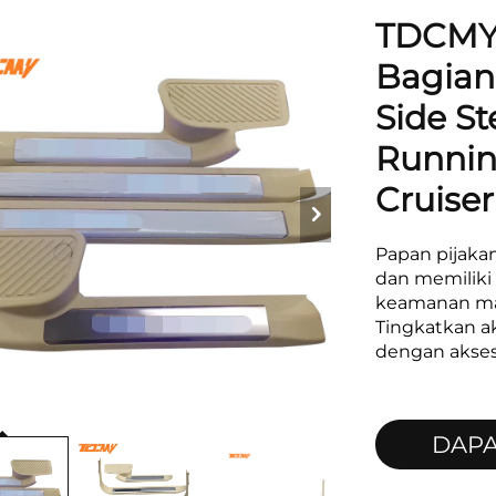
TDCMY 
Bagian
Side St
Runnin
Cruise
Papan pijakan
dan memiliki
keamanan mak
Tingkatkan ak
dengan akseso
DAP
PENA