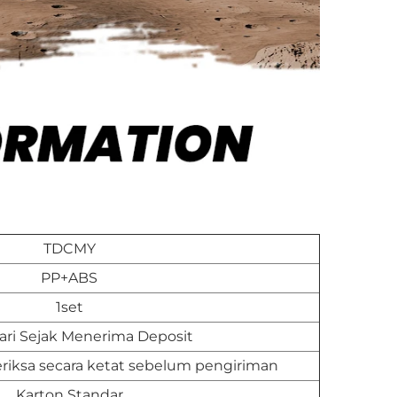
TDCMY
PP+ABS
1set
ari Sejak Menerima Deposit
iksa secara ketat sebelum pengiriman
Karton Standar