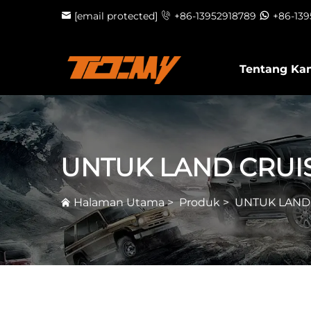
[email protected]
+86-13952918789
+86-13
Tentang Ka
UNTUK LAND CRUI
Halaman Utama
>
Produk
>
UNTUK LAND