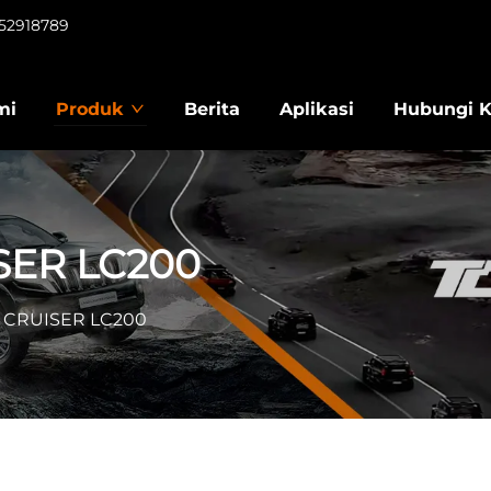
952918789
mi
Produk
Berita
Aplikasi
Hubungi 
SER LC200
 CRUISER LC200