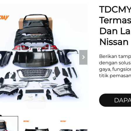
TDCMY 
Termas
Dan La
Nissan
Berikan tamp
dengan solus
gaya, fungsio
titik pemasan
DAP
PENA