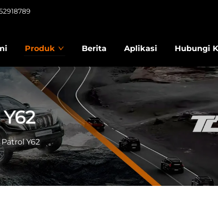
952918789
mi
Produk
Berita
Aplikasi
Hubungi 
 Y62
Patrol Y62