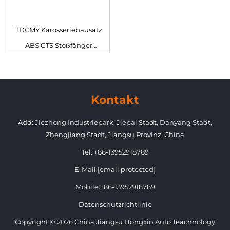
TDCMY Karosseriebausatz
ABS GTS Stoßfänger
Schutzlippe Heckspoiler
Kotflügel
Nummernschildhalter für
Kontakt
Land Cruiser LC200 2019
Add: Jiezhong Industriepark, Jiepai Stadt, Danyang Stadt,
Zhengjiang Stadt, Jiangsu Provinz, China
Tel.:
+86-13952918789
E-Mail:
[email protected]
Mobile:
+86-13952918789
Datenschutzrichtlinie
Copyright © 2026 China Jiangsu Hongxin Auto Teachnology