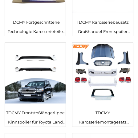
TDCMY Fortgeschrittene
TDCMY Karosseriebausatz
Technologie Karosserieteile
Großhandel Frontspoiler
pp ABS Seiteneinstiegsleisten
Stoßfängergrill 19 Grill GT
Schwellerschutz Trittbrett für
Heckspoiler Karosserie 3-teilig
Land Cruiser LC200 2008-
für Land Cruiser LC200
2020
TDCMY Frontstoßfängerlippe
TDCMY
Kinnspoiler für Toyota Land
Karosseriemontagesatz
Cruiser LC200
Front/Heckstoßfängergrill