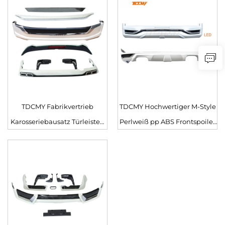
Heckspoiler Stoßfängerschutz
Nebelscheinwerfer für Toyota
Land Cruiser LC200 2012 Alt
zu Neu 2016
TDCMY Fabrikvertrieb
TDCMY Hochwertiger M-Style
Karosseriebausatz Türleisten
Perlweiß pp ABS Frontspoiler
Kotflügel
Heckspoiler LED-Licht für
Stoßfängerumrandung
Land Cruiser LC200 2016
Spoilererweiterung für Toyota
Land Cruiser LC200