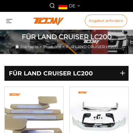
DE
Angebot anfordern
FÜR LAND CRUISER LC200
Startseite
>
Produkte
>
FÜR LAND CRUISER LC200
FÜR LAND CRUISER LC200