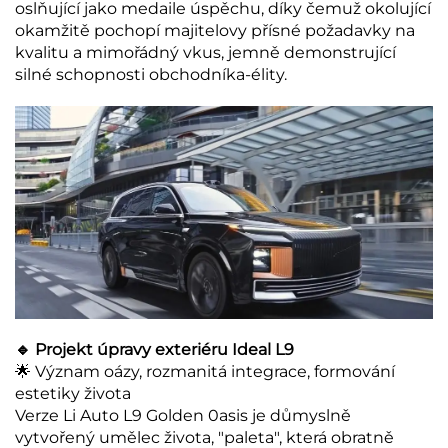
oslňující jako medaile úspěchu, díky čemuž okolující
okamžitě pochopí majitelovy přísné požadavky na
kvalitu a mimořádný vkus, jemně demonstrující
silné schopnosti obchodníka-élity.
🔹 Projekt úpravy exteriéru Ideal L9
🌟 Význam oázy, rozmanitá integrace, formování
estetiky života
Verze Li Auto L9 Golden 0asis je důmyslně
vytvořený umělec života, "paleta", která obratně