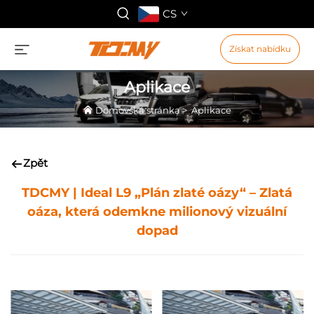
CS
Získat nabídku
Aplikace
Domovská stránka
>
Aplikace
Zpět
TDCMY | Ideal L9 „Plán zlaté oázy“ – Zlatá
oáza, která odemkne milionový vizuální
dopad