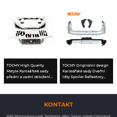
TDCMY High Quality
TDCMY Originální design
Mstyle Karosářské sady
Karosářské sady Dveřní
přední a zadní obložení
lišty Spoiler Reflektory
sada s osvětlením pro
zadní světla Přední
Toyota Prado 2018-2020
nárazník pro Land Cruiser
FJ150
LC300GR
KONTAKT
Add: Průmyslový park Jiezhong, obec Jiepai, město Danyang,