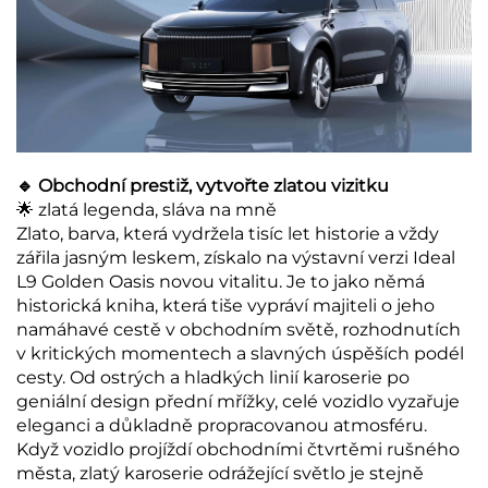
🔹 Obchodní prestiž, vytvořte zlatou vizitku
🌟 zlatá legenda, sláva na mně
Zlato, barva, která vydržela tisíc let historie a vždy
zářila jasným leskem, získalo na výstavní verzi Ideal
L9 Golden Oasis novou vitalitu. Je to jako němá
historická kniha, která tiše vypráví majiteli o jeho
namáhavé cestě v obchodním světě, rozhodnutích
v kritických momentech a slavných úspěších podél
cesty. Od ostrých a hladkých linií karoserie po
geniální design přední mřížky, celé vozidlo vyzařuje
eleganci a důkladně propracovanou atmosféru.
Když vozidlo projíždí obchodními čtvrtěmi rušného
města, zlatý karoserie odrážející světlo je stejně