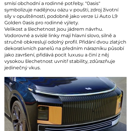
smísí obchodní a rodinné potřeby. "0asis"
symbolizuje nadějnou oázu v poušti, zdroj životní
síly v opuštěnosti, podobně jako verze Li Auto L9
Golden 0asis pro rodinné výlety.
Velikost a šlechetnost jsou jádrem návrhu.
Vodorovné a svislé linky mají hlavní slovo, silně a
stručně obkreslují odolný profil. Přidání dvou zlatých
dekorativních panelů na předním nárazníku působí
jako završení, přidává pocit luxusu a činí z něj
vysokou šlechetnost uvnitř stability, zdůrazňuje
jedinečný vkus.