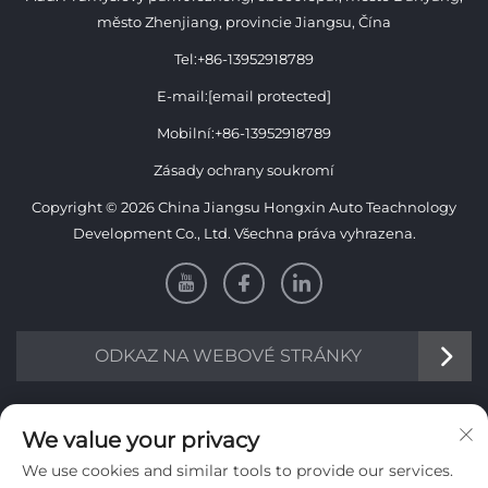
město Zhenjiang, provincie Jiangsu, Čína
Tel:
+86-13952918789
E-mail:
[email protected]
Mobilní:
+86-13952918789
Zásady ochrany soukromí
Copyright © 2026 China Jiangsu Hongxin Auto Teachnology
Development Co., Ltd. Všechna práva vyhrazena.
ODKAZ NA WEBOVÉ STRÁNKY
INFORMACE
We value your privacy
We use cookies and similar tools to provide our services.
Přihlaste se k odběru našeho týdenního newsletteru