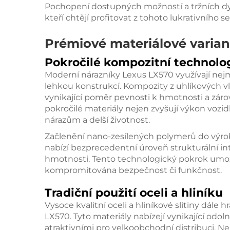
Pochopení dostupných možností a tržních dyn
kteří chtějí profitovat z tohoto lukrativního 
Prémiové materiálové varian
Pokročilé kompozitní technolo
Moderní nárazníky Lexus LX570 využívají nejm
lehkou konstrukcí. Kompozity z uhlíkových vl
vynikající poměr pevnosti k hmotnosti a zárov
pokročilé materiály nejen zvyšují výkon vozidl
nárazům a delší životnost.
Začlenění nano-zesílených polymerů do výroby
nabízí bezprecedentní úroveň strukturální in
hmotnosti. Tento technologický pokrok umožnil
kompromitována bezpečnost či funkčnost.
Tradiční použití oceli a hliníku
Vysoce kvalitní oceli a hliníkové slitiny dále h
LX570. Tyto materiály nabízejí vynikající odoln
atraktivními pro velkoobchodní distribuci. N