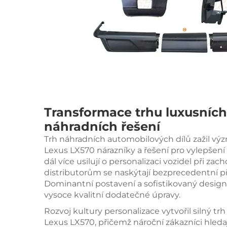
Transformace trhu luxusních
náhradních řešení
Trh náhradních automobilových dílů zažil vý
Lexus LX570
nárazníky a řešení pro vylepšení
dál více usilují o personalizaci vozidel při z
distributorům se naskýtají bezprecedentní př
Dominantní postavení a sofistikovaný design
vysoce kvalitní dodatečné úpravy.
Rozvoj kultury personalizace vytvořil silný tr
Lexus LX570, přičemž nároční zákazníci hledají