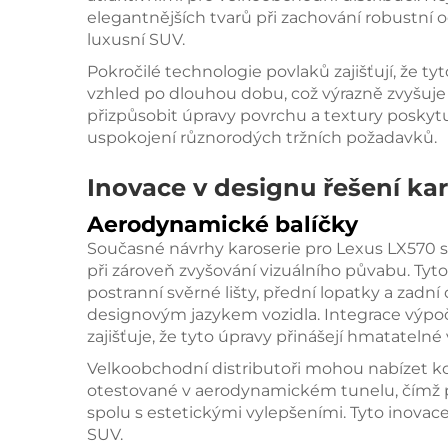
elegantnějších tvarů při zachování robustní o
luxusní SUV.
Pokročilé technologie povlaků zajišťují, že tyt
vzhled po dlouhou dobu, což výrazně zvyšuj
přizpůsobit úpravy povrchu a textury poskyt
uspokojení různorodých tržních požadavků.
Inovace v designu řešení kar
Aerodynamické balíčky
Současné návrhy karoserie pro Lexus LX570 s
při zároveň zvyšování vizuálního půvabu. Tyt
postranní svěrné lišty, přední lopatky a zadní 
designovým jazykem vozidla. Integrace výpo
zajišťuje, že tyto úpravy přinášejí hmatateln
Velkoobchodní distributoři mohou nabízet k
otestované v aerodynamickém tunelu, čímž 
spolu s estetickými vylepšeními. Tyto inovac
SUV.