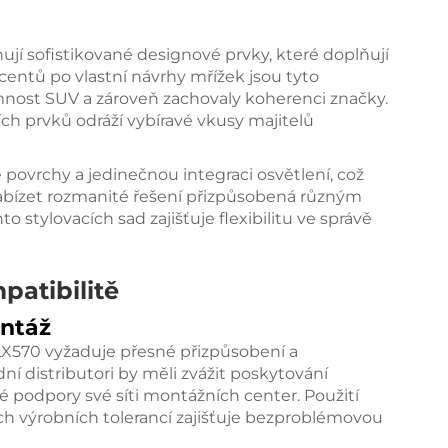
ují sofistikované designové prvky, které doplňují
entů po vlastní návrhy mřížek jsou tyto
mnost SUV a zároveň zachovaly koherenci značky.
ch prvků odráží vybíravé vkusy majitelů
 povrchy a jedinečnou integraci osvětlení, což
bízet rozmanité řešení přizpůsobená různým
 stylovacích sad zajišťuje flexibilitu ve správě
patibilitě
ontáž
LX570 vyžaduje přesné přizpůsobení a
í distributori by měli zvážit poskytování
podpory své síti montážních center. Použití
h výrobních tolerancí zajišťuje bezproblémovou