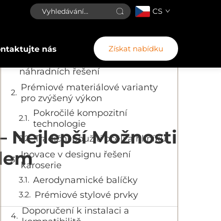
CS
Obsah
Získat nabídku
ntaktujte nás
Transformace trhu luxusních SUV
pomocí vysoce kvalitních
náhradních řešení
Prémiové materiálové varianty
pro zvýšený výkon
Pokročilé kompozitní
technologie
– Nejlepší Možnosti
Tradiční použití oceli a hliníku
odem
Inovace v designu řešení
karoserie
Aerodynamické balíčky
Prémiové stylové prvky
Doporučení k instalaci a