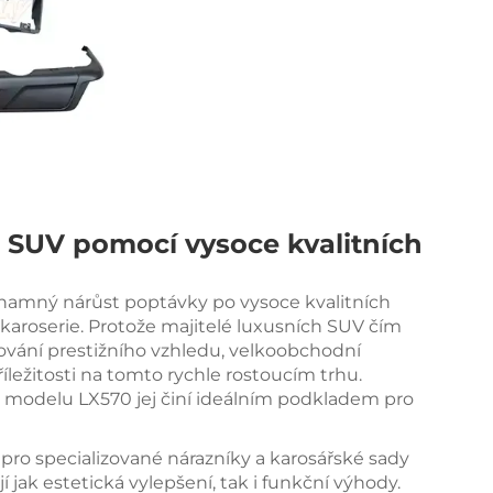
 SUV pomocí vysoce kvalitních
znamný nárůst poptávky po vysoce kvalitních
 karoserie. Protože majitelé luxusních SUV čím
achování prestižního vzhledu, velkoobchodní
íležitosti na tomto rychle rostoucím trhu.
 modelu LX570 jej činí ideálním podkladem pro
h pro specializované nárazníky a karosářské sady
 jak estetická vylepšení, tak i funkční výhody.