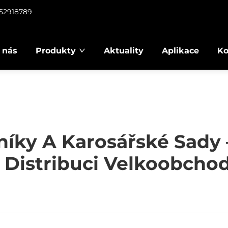
952918789
 nás
Produkty
Aktuality
Aplikace
Ko
íky A Karosářské Sady 
 Distribuci Velkoobch