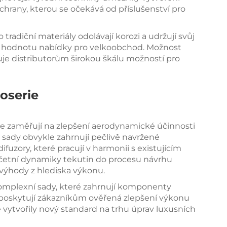
chrany, kterou se očekává od příslušenství pro
o tradiční materiály odolávají korozi a udržují svůj
e hodnotu nabídky pro velkoobchod. Možnost
uje distributorům širokou škálu možností pro
oserie
e zaměřují na zlepšení aerodynamické účinnosti
o sady obvykle zahrnují pečlivě navržené
difuzory, které pracují v harmonii s existujícím
četní dynamiky tekutin do procesu návrhu
é výhody z hlediska výkonu.
omplexní sady, které zahrnují komponenty
poskytují zákazníkům ověřená zlepšení výkonu
e vytvořily nový standard na trhu úprav luxusních