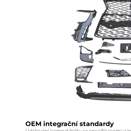
OEM integrační standardy
Udržování kompatibility se specifikacemi výro