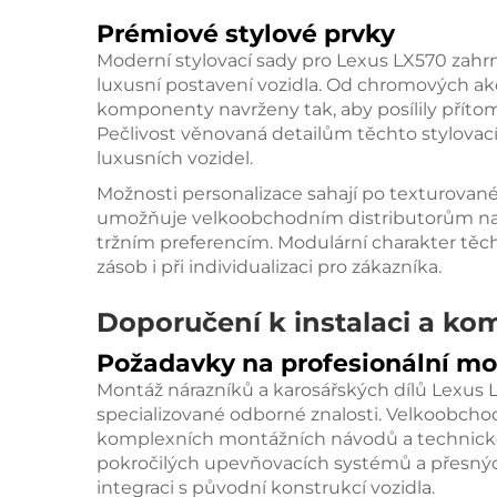
Prémiové stylové prvky
Moderní stylovací sady pro Lexus LX570 zahrn
luxusní postavení vozidla. Od chromových akc
komponenty navrženy tak, aby posílily příto
Pečlivost věnovaná detailům těchto stylovací
luxusních vozidel.
Možnosti personalizace sahají po texturované
umožňuje velkoobchodním distributorům na
tržním preferencím. Modulární charakter těchto
zásob i při individualizaci pro zákazníka.
Doporučení k instalaci a kom
Požadavky na profesionální m
Montáž nárazníků a karosářských dílů Lexus 
specializované odborné znalosti. Velkoobchodn
komplexních montážních návodů a technické 
pokročilých upevňovacích systémů a přesnýc
integraci s původní konstrukcí vozidla.