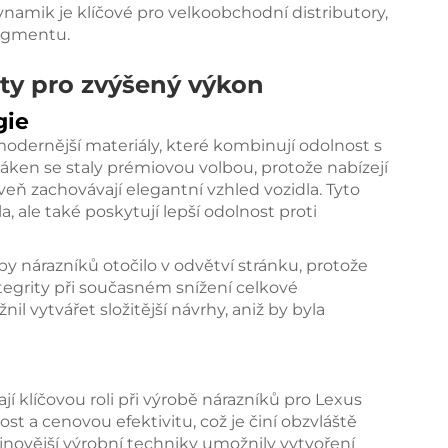
amik je klíčové pro velkoobchodní distributory,
segmentu.
ty pro zvýšený výkon
gie
odernější materiály, které kombinují odolnost s
áken se staly prémiovou volbou, protože nabízejí
eň zachovávají elegantní vzhled vozidla. Tyto
a, ale také poskytují lepší odolnost proti
 nárazníků otočilo v odvětví stránku, protože
tegrity při současném snížení celkové
 vytvářet složitější návrhy, aniž by byla
rají klíčovou roli při výrobě nárazníků pro Lexus
ost a cenovou efektivitu, což je činí obzvláště
ejnovější výrobní techniky umožnily vytvoření