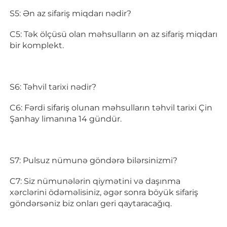
S5: Ən az sifariş miqdarı nədir? 
C5: Tək ölçüsü olan məhsulların ən az sifariş miqdarı 
bir komplekt. 
S6: Təhvil tarixi nədir? 
C6: Fərdi sifariş olunan məhsulların təhvil tarixi Çin 
Şanhay limanına 14 gündür. 
S7: Pulsuz nümunə göndərə bilərsinizmi? 
C7: Siz nümunələrin qiymətini və daşınma 
xərclərini ödəməlisiniz, əgər sonra böyük sifariş 
göndərsəniz biz onları geri qaytaracağıq. 