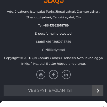
ƏLAQƏ
Add: Jiezhong İstehsalat Parkı, Jiepai şəhəri, Danyan şəhəri,
Zhengczi şəhəri, Cənubi əyalət, Çin
Tel:
+86-13952918789
E-poçt:
[email protected]
Mobil:
+86-13952918789
Gizlilik siyasəti
Copyright © 2026 Çin Cənubi Canqsu Honqsin Avto Texnologiya
İnkişafı Ko., Ltd. Bütün hüquqlar qorunur.
VEB SAYTI BAĞLANTISI
Məlumat