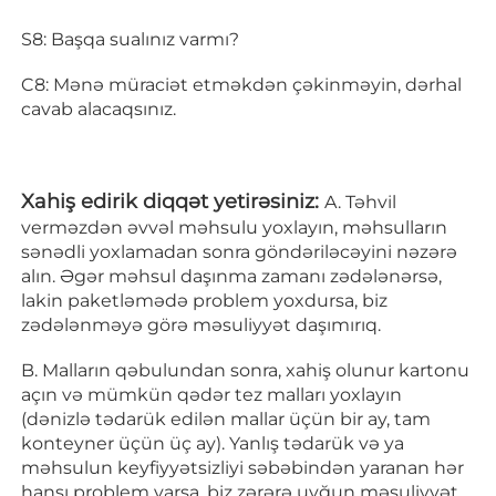
S8: Başqa sualınız varmı? 
C8: Mənə müraciət etməkdən çəkinməyin, dərhal 
cavab alacaqsınız. 
Xahiş edirik diqqət yetirəsiniz: 
A. Təhvil 
verməzdən əvvəl məhsulu yoxlayın, məhsulların 
sənədli yoxlamadan sonra göndəriləcəyini nəzərə 
alın. Əgər məhsul daşınma zamanı zədələnərsə, 
lakin paketləmədə problem yoxdursa, biz 
zədələnməyə görə məsuliyyət daşımırıq. 
B. Malların qəbulundan sonra, xahiş olunur kartonu 
açın və mümkün qədər tez malları yoxlayın 
(dənizlə tədarük edilən mallar üçün bir ay, tam 
konteyner üçün üç ay). Yanlış tədarük və ya 
məhsulun keyfiyyətsizliyi səbəbindən yaranan hər 
hansı problem varsa, biz zərərə uyğun məsuliyyət 