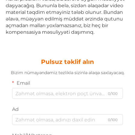
daşıyacağıq. Bununla belə, sizdən əlaqədar video 
material təqdim etməyiniz tələb olunur. Bundan 
əlavə, müəyyən edilmiş müddət ərzində qutunu 
açmadan malları yoxlamazsanız, biz heç bir 
kompensasiya məsuliyyəti daşımırıq. 
Pulsuz təklif alın
Bizim nümayəndəmiz tezliklə sizinlə əlaqə saxlayacaq.
Email
0/100
Ad
0/100