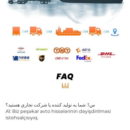
س1: شما يه توليد كننده يا شرکت تجاري هستيد؟ 
A1: Biz peşəkar avto hissələrinin dəyişdirilməsi 
istehsalçısıyıq. 