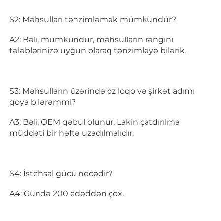
S2: Məhsulları tənzimləmək mümkündür? 
A2: Bəli, mümkündür, məhsulların rəngini 
tələblərinizə uyğun olaraq tənzimləyə bilərik. 
S3: Məhsulların üzərində öz loqo və şirkət adımı 
qoya bilərəmmi? 
A3: Bəli, OEM qəbul olunur. Lakin çatdırılma 
müddəti bir həftə uzadılmalıdır. 
S4: İstehsal gücü necədir? 
A4: Gündə 200 ədəddən çox. 