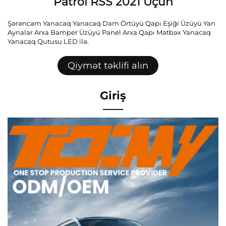
Patrol RSS 2021 Üçün
Şərəncam Yanacaq Yanacaq Dam Örtüyü Qapı Eşiği Üzüyü Yan
Aynalar Arxa Bamper Üzüyü Panel Arxa Qapı Mətbəx Yanacaq
Yanacaq Qutusu LED ilə.
Qiymət təklifi alın
Giriş