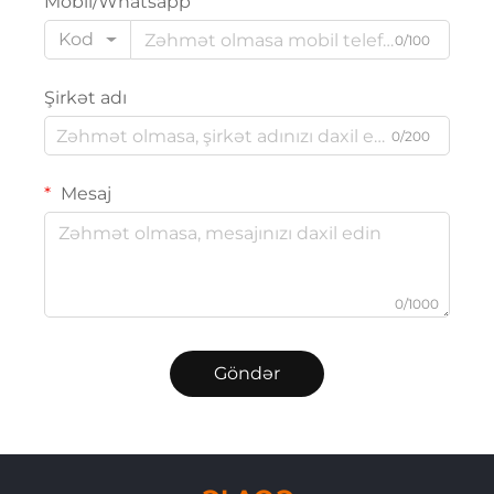
Mobil/Whatsapp
Kod
0/100
Şirkət adı
0/200
Mesaj
0/1000
Göndər