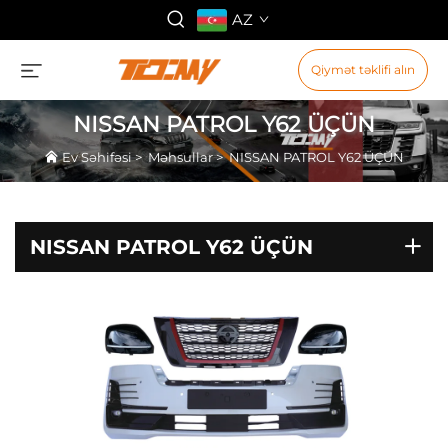
AZ
Qiymət təklifi alın
NISSAN PATROL Y62 ÜÇÜN
Ev Səhifəsi
>
Məhsullar
>
NISSAN PATROL Y62 ÜÇÜN
NISSAN PATROL Y62 ÜÇÜN