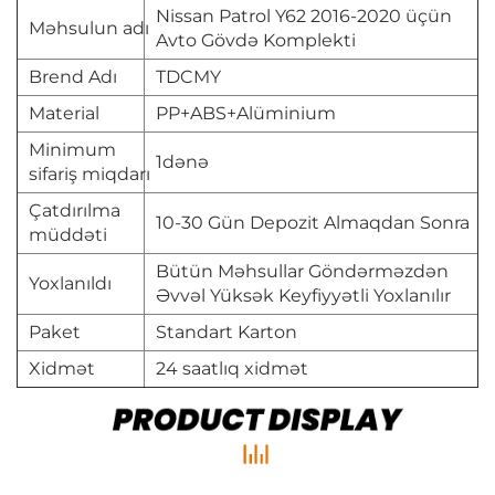
Nissan Patrol Y62 2016-2020 üçün
Məhsulun adı
Avto Gövdə Komplekti
Brend Adı
TDCMY
Material
PP+ABS+Alüminium
Minimum
1dənə
sifariş miqdarı
Çatdırılma
10-30 Gün Depozit Almaqdan Sonra
müddəti
Bütün Məhsullar Göndərməzdən
Yoxlanıldı
Əvvəl Yüksək Keyfiyyətli Yoxlanılır
Paket
Standart Karton
Xidmət
24 saatlıq xidmət