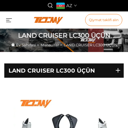
AZ
Qiymət təklifi alın
LAND CRUISER LC300 ÜÇÜN
Ev Səhifəsi
>
Məhsullar
>
LAND CRUISER LC300 ÜÇÜN
LAND CRUISER LC300 ÜÇÜN