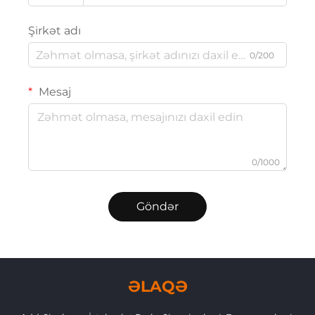
Şirkət adı
0/200
Mesaj
0/1000
Göndər
ƏLAQƏ