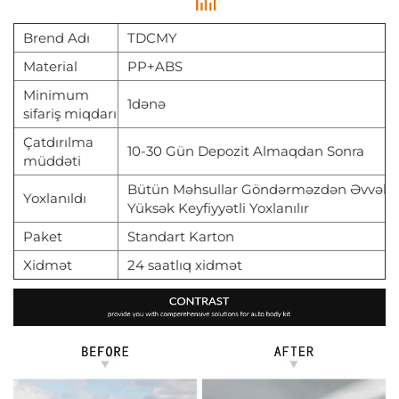
Brend Adı
TDCMY
Material
PP+ABS
Minimum
1dənə
sifariş miqdarı
Çatdırılma
10-30 Gün Depozit Almaqdan Sonra
müddəti
Bütün Məhsullar Göndərməzdən Əvvəl
Yoxlanıldı
Yüksək Keyfiyyətli Yoxlanılır
Paket
Standart Karton
Xidmət
24 saatlıq xidmət