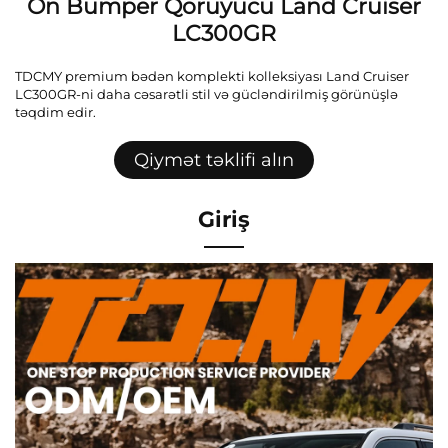
Ön Bumper Qoruyucu Land Cruiser
LC300GR
TDCMY premium bədən komplekti kolleksiyası Land Cruiser
LC300GR-ni daha cəsarətli stil və gücləndirilmiş görünüşlə
təqdim edir.
Qiymət təklifi alın
Giriş