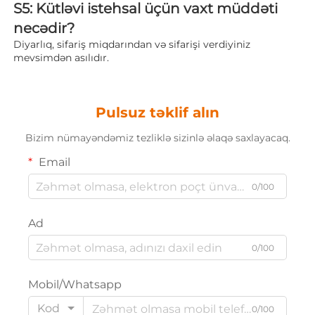
S5: Kütləvi istehsal üçün vaxt müddəti 
necədir? 
Diyarlıq, sifariş miqdarından və sifarişi verdiyiniz 
mevsimdən asılıdır. 
Pulsuz təklif alın
Bizim nümayəndəmiz tezliklə sizinlə əlaqə saxlayacaq.
Email
0/100
Ad
0/100
Mobil/Whatsapp
Kod
0/100