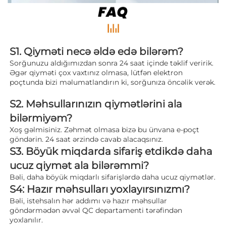
S1. Qiyməti necə əldə edə bilərəm? 
Sorğunuzu aldığımızdan sonra 24 saat içinde təklif veririk. 
Əgər qiyməti çox vaxtınız olmasa, lütfən elektron 
poçtunda bizi məlumatlandırın ki, sorğunıza öncəlik verək. 
S2. Məhsullarınızın qiymətlərini ala 
bilərmiyəm? 
Xoş gəlmisiniz. Zəhmət olmasa bizə bu ünvana e-poçt 
göndərin. 24 saat ərzində cavab alacaqsınız. 
S3. Böyük miqdarda sifariş etdikdə daha 
ucuz qiymət ala bilərəmmi? 
Bəli, daha böyük miqdarlı sifarişlərdə daha ucuz qiymətlər. 
S4: Hazır məhsulları yoxlayırsınızmı? 
Bəli, istehsalın hər addımı və hazır məhsullar 
göndərmədən əvvəl QC departamenti tərəfindən 
yoxlanılır. 