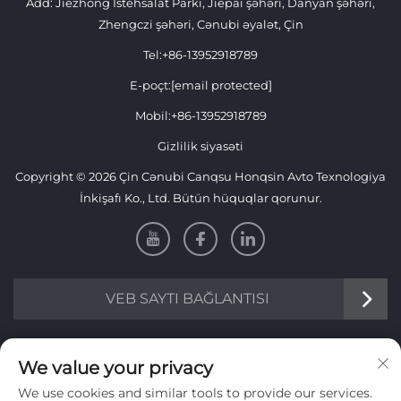
Add: Jiezhong İstehsalat Parkı, Jiepai şəhəri, Danyan şəhəri,
Zhengczi şəhəri, Cənubi əyalət, Çin
Tel:
+86-13952918789
E-poçt:
[email protected]
Mobil:
+86-13952918789
Gizlilik siyasəti
Copyright © 2026 Çin Cənubi Canqsu Honqsin Avto Texnologiya
İnkişafı Ko., Ltd. Bütün hüquqlar qorunur.
VEB SAYTI BAĞLANTISI
Məlumat
We value your privacy
We use cookies and similar tools to provide our services.
Həftəlik bülletenimizi almaq üçün qeydiyyat olun